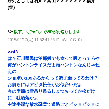
序列としては石川＞富山＞＞＞＞＞＞＞福井
(笑)
62:
以下、＼(^o^)／でVIPがお送りします
2015/02/17(火) 11:52:41.56 ID:riWda1G+0.net
>
>43
は？石川県民は治部煮でも食って暖とってろや
何がハントンライスだよ頭ハントンなんじゃね
えの
ショボい109あるからって調子乗ってるわけ？
お前らにはアピタ松任がお似合いだよ
今の季節は雪吊り吊るしまつｗってか松だけ
に 駄洒落かよ
中途半端な放水融雪で道路ごとビショビショに