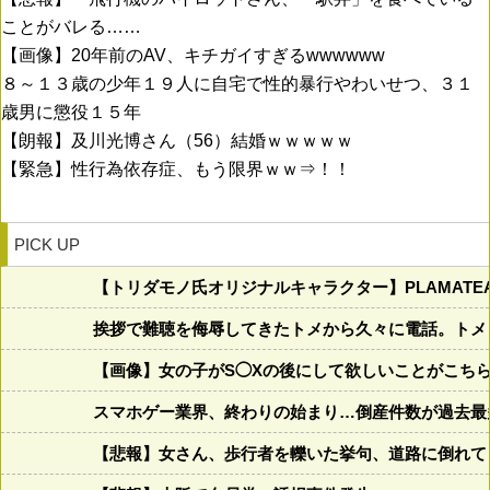
ことがバレる……
【画像】20年前のAV、キチガイすぎるwwwwww
８～１３歳の少年１９人に自宅で性的暴行やわいせつ、３１
歳男に懲役１５年
【朗報】及川光博さん（56）結婚ｗｗｗｗｗ
【緊急】性行為依存症、もう限界ｗｗ⇒！！
PICK UP
【トリダモノ氏オリジナルキャラクター】PLAMATE
挨拶で難聴を侮辱してきたトメから久々に電話。トメ
【画像】女の子がS◯Xの後にして欲しいことがこち
スマホゲー業界、終わりの始まり…倒産件数が過去最
【悲報】女さん、歩行者を轢いた挙句、道路に倒れてどえら