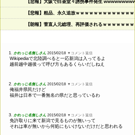
【悲報】大阪で白昼堂々誘拐事件発生 wwwwwwwwww
【悲報】粗品、永久追放ｗｗｗｗｗｗｗｗｗｗｗｗｗ
【朗報】菅直人元総理、再評価されるｗｗｗｗｗｗｗ
1.
かれっじ名無しさん
2015/02/18
▼コメント返信
Wikipediaで北陸調べると一応新潟は入ってるよ
越前越中越後って呼び方もあるくらいだしねえ
2.
かれっじ名無しさん
2015/02/18
▼コメント返信
俺福井県民だけど
福井は日本で一番無名の県だと思っているわ
3.
かれっじ名無しさん
2015/02/18
▼コメント返信
免許取りに来て新潟で見るものが無いって
それは車が無いから何処にもいけないだけだと思われる