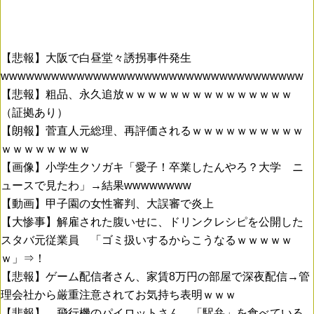
【悲報】大阪で白昼堂々誘拐事件発生
wwwwwwwwwwwwwwwwwwwwwwwwwwwwwwwwwwww
【悲報】粗品、永久追放ｗｗｗｗｗｗｗｗｗｗｗｗｗｗｗ
（証拠あり）
【朗報】菅直人元総理、再評価されるｗｗｗｗｗｗｗｗｗｗ
ｗｗｗｗｗｗｗｗ
【画像】小学生クソガキ「愛子！卒業したんやろ？大学 ニ
ュースで見たわ」→結果wwwwwwww
【動画】甲子園の女性審判、大誤審で炎上
【大惨事】解雇された腹いせに、ドリンクレシピを公開した
スタバ元従業員 「ゴミ扱いするからこうなるｗｗｗｗｗ
ｗ」⇒！
【悲報】ゲーム配信者さん、家賃8万円の部屋で深夜配信→管
理会社から厳重注意されてお気持ち表明ｗｗｗ
【悲報】 飛行機のパイロットさん、「駅弁」を食べている