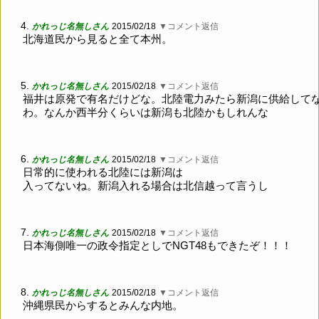
4.
かれっじ名無しさん
2015/02/18
▼コメント返信
北海道民から見ると全て本州。
5.
かれっじ名無しさん
2015/02/18
▼コメント返信
福井は原発で有名だけどな。北陸電力みたら新潟に供給して
わ。なんか西半分くらいは新潟も北陸かもしれんな
6.
かれっじ名無しさん
2015/02/18
▼コメント返信
日常的に使われる北陸には新潟は
入ってないね。新潟入れる場合は北信越って言うし
7.
かれっじ名無しさん
2015/02/18
▼コメント返信
日本海側唯一の政令指定としでNGT48もできたぞ！！！
8.
かれっじ名無しさん
2015/02/18
▼コメント返信
沖縄県民からするとみんな内地。