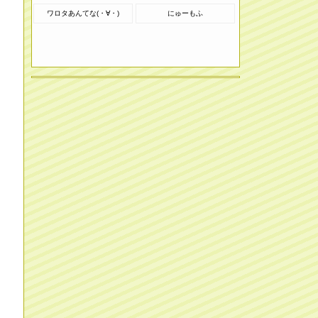
ワロタあんてな(・∀・)
にゅーもふ