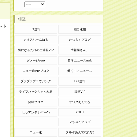
相互
ント
IT速報
稲妻速報
カオスちゃんねる
かつもくブログ
気になるたけのこ速報VIP
情報屋さん。
ダメージzero
哲学ニュースnwk
ニュー速VIPブログ
働くモノニュース
ブラブラブラウジング
U-1速報
ライフハックちゃんねる
流速VIP
笑韓ブログ
オワタあんてな
2GET
しぃアンテナ(*ﾟーﾟ)
２ちゃんマップ
ニュー速
ヌルポあんてな(ﾟДﾟ)