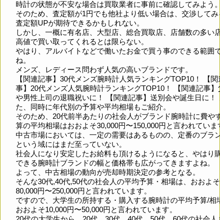
時計の状態が不安な場合は買取業者に事前に確認してみよう
そのため、査定額が1円でも他社より低い場合は、交渉してみ
査定額UPが期待できるかもしれない。
しかし、一概に有名店、大型店、総合買取店、店舗数の多い
高値で買い取ってくれるとは限らない。
やはり、アルバイトなどで働いたお金で買う事のできる範囲
ね。
メンズ、レディース問わず人気の高いブランドです。
【関連記事】30代メンズ腕時計人気ランキングTOP10！ 【関
事】20代メンズ人気腕時計ランキングTOP10！ 【関連記事】
や男性上司の退職祝いに！ 【関連記事】送別会や誕生日に！ 
た、同時に年代別の予算や平均相場もご紹介。
そのため、20代前半あたりの社会人がブランド腕時計に費や
算の平均相場はおおよそ30,000円〜150,000円と言われてい
中古市場においては、一定の需要はあるものの、定番のブラ
という域にはまだ至っていない。
社会人になり安定したお給料も頂けるようになると、やはり
できる腕時計ブランドの幅と価格帯も広がってきますよね。
よって、中古相場の動向が売却時期決定の参考となる。
そんな30代,40代,50代の社会人の平均予算・相場は、おおよそ
80,000円〜250,000円と言われています。
ですので、大学生の所持する・購入する腕時計の平均予算/相
おおよそ10,000円〜50,000円と言われています。
20代の大学生から、20代、30代、40代、50代、60代の社会人