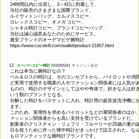
24時間以内に出荷し、3～4日に到着して、
当社の販売のさまざまな国際ブランド、
ルイヴィトンバッグ、エルメスコピー、
ロレックスコピー、オメガ コピー、
シャネル時計コピー、ブランドコピーバッグ、
当社は誠心誠意あなたのためにサービス、
激安ブランドのオーデマピゲ腕時計
https://www.cocolv8.com/wallet/product-21857.html
12.
スーパーコピー時計
2020/05/31
▼コメント返信
これは本当に腕時計なの？
ベル＆ロスの時計は、そのコンセプトから、パイロットや消
ど実用で使用する職業の人やファッション関係者には人気が
ものの、時計のデザインとしてはやや奇抜で、好きな人は好
いう類のブランドとなる。
分解した時計をバスケットに入れ、時計用の超音波洗浄機に
ます。
このため、実用性を求めるパイロットなどの軍関係者のほか
ァッション関係者からも高い支持を受けているブランドだ。
創業者のクリスチャン・リュフリ・フルーリーが25歳の妻の
日を祝うために作った懐中時計がきっかけで設立された、な
もロマンティックな腕時計ブランドです。