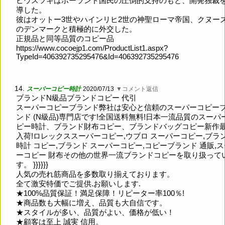
ピウスツキはポーランド国民の圧倒的支持のもと、開発独裁
導した。
彼はオットー3世やハインリヒ2世の神聖ローマ帝国、クヌーズ
のデンマークと積極的に外交した。
正規品と同等品質のコピー品
https://www.cocoejp1.com/ProductList1.aspx?
TypeId=406392735295476&Id=406392735295476
14.
スーパーコピー時計
2020/07/13
▼コメント返信
ブランドN級品ブランドコピー 代引
スーパーコピーブランド弊社は安心と信頼のスーパーコピー
ンド (N級品)専門店です!全国送料無料!日本一流品質のスーパ
ピー時計、ブランド財布コピー、ブランドバッグコピー新作
入荷!ロレックススーパーコピー,ウブロ スーパーコピー,ブラ
時計 コピー,ブランド スーパーコピー,コピーブランド 通販,
ーコピー 財布その他の世界一流ブランドコピーを取り扱って
す。 }}}}}}
人気の売れ筋商品を多数取り揃えております。
全て激安特価でご提供.お願いします.
★100%品質保証！満足保障！リピーター率100％!
★商品数も大幅に増え、品質も大自信です。
★スタイルが多い、品質がよい、価格が低い！
★顧客は至上 誠実 信用。