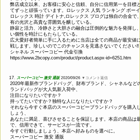
弊店成立以来、お客様に安心と信頼、自分に信用第一を目標
てずっと頑張っています。ロレックス 人気 ランキング ボーイ
ロレックス 時計 デイトナ,ロレックス ブログは独自の合金で
有の光沢と高貴な雰囲気を醸している。
静寂と活力、冷静さと大胆さの融合は圧倒的な魅力を発揮し
い個性を時計にもたらしている。
広大愛好者簡単に手に入るために当店は全ての商品が最安値
戦します。珍しいのでこのチャンスを見逃さないでください‼
シャネル スーパーコピー 代金引換
https://www.2bcopy.com/product/product.aspx-id=6251.htm
17.
スーパーコピー 激安 通販
2020/09/26
▼コメント返信
2020年最新作ブランドバッグ、財布ブランド、シャネルなど
ランドバッグが大人気新入荷中、
注目になりたいですか？
持ってたいですか？独特な人になりたいですか？
それなら今すぐ本店のスーパーコピーブランドバッグを購入
しょう、
あなたに満足、喜びさせることを保証します。本店の商品は
で、信用できて、サービスが一流です。
今すぐ行動しましょう、本店へ好みものを選べに。
スーパーコピー 激安 通販