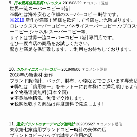
9.
日本最高級高品質ロレックス
2018/08/29
▼コメント返信
世界一流スーパーコピー 時計
※弊社は海外安心と信頼のスーパーコピー 時計です。
※2018
新作が満載！皆様を歓迎して当店をご光臨賜ります。
ロレックススーパーコピー,パネライスーパーコピー,ウブロス
ーコピー,シャネル スーパーコピー等。
サイトは世界一流スーパーコピー 時計専門店です。
ぜひ一度当店の商品をお試しください。
驚きと満足を保証致します。ご利用をお待ちしております。
10.
カルティエスーパーコピー
2018/09/06
▼コメント返信
2018年の新素材-新作
ブランド腕時計、バッグ、財布、小物などでございます専売
★弊社は「信用第一」をモットーにお客様にご満足頂けるよ
★全物品運賃無料(日本全国)
★不良品物情況、無償で交換します.
★税関没収する商品は再度無料で発送します!
11.
激安ブランドのオーデマピゲ腕時計
2020/05/27
▼コメント返信
東京第七家信用ブランドコピー時計の実体の店
ブランドコピーバッグの誠実と信用の店、