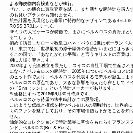
よる郵便物内容検査などが執行。
ぜひ、この機会に買取査定を試し、また新たな腕時計を購入
のも良いプランかも知れません。
航空計器を具現化した非常に特徴的なデザインであるBELL＆
ROSS BR01シリーズ。
46ミリの大径ケースが特徴で、まさにベル＆ロスの真骨頂と
るでしょう。
初めて訪日したローマ教皇ヨハネ・パウロ2世はポーランド人
り、東京では「世界最初の原子爆弾の傷跡がいまだにはっき
るこの国で、『あなたがたに平和』と言うキリストの言葉は
別に力強く響きます。
2002年より完全独立を果たし、スイスの自社工場で生産され
になったベル＆ロスの腕時計、2005年についにベル＆ロスの
のヒット作であり、ベル＆ロスを代表するモデルが誕生しま
ベル＆ロスの原点であり、大きな影響を与えた存在としてド
の『Sinn（ジン）』という時計メーカーがあります。
※価格はすべて2016年9月30日時点です。
ベル＆ロスから待望の懐中時計がこの夏登場。
このような伝統と権威を持つベル&ロスの腕時計は、世界的に
くのファンを魅了しており、その市場価値も下がることを知
せん。
独創的なコレクションで時計業界に革命をもたらすフランス
ンド、ベル&ロス(Bell & Ross)。