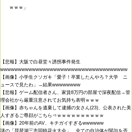
ｗｗｗ」
【悲報】大阪で白昼堂々誘拐事件発生
wwwwwwwwwwwwwwwwwwwwwwwwwwwwwwwwwwww
【画像】小学生クソガキ「愛子！卒業したんやろ？大学 ニ
ュースで見たわ」→結果wwwwwwww
【悲報】ゲーム配信者さん、家賃8万円の部屋で深夜配信→管
理会社から厳重注意されてお気持ち表明ｗｗｗ
【画像】赤ちゃんを遺棄して逮捕の女さん(23)、公表された美
人すぎるご尊顔がこちら⇒ｗｗｗｗｗｗｗｗｗｗ
【画像】20年前のAV、キチガイすぎるwwwwww
謎の「琵琶湖三市同時花火大会」、全ての自治体が関与を否