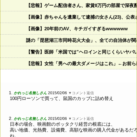
【悲報】ゲーム配信者さん、家賃8万円の部屋で深夜
【画像】赤ちゃんを遺棄して逮捕の女さん(23)、公
【画像】20年前のAV、キチガイすぎるwwwwww
謎の「琵琶湖三市同時花火大会」、全ての自治体が関与
【警告】医師「米国では”ヘロインと同じくらいヤバ
【悲報】女性「男への最大ダメージはこれ」←お前ら
1.
かれっじ名無しさん
2015/02/06
▼コメント返信
100円ローソンで買って、鼠国のカッブに詰め替え
2.
かれっじ名無しさん
2015/02/06
▼コメント返信
日本の場合、映画館のボッタクリ経営の根底には、
高い地価、光熱費、設備費、高額な映画の購入代金があるだ
ね。