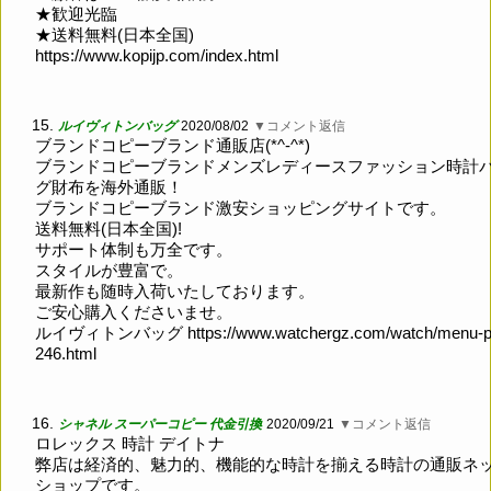
★歓迎光臨
★送料無料(日本全国)
https://www.kopijp.com/index.html
15.
ルイヴィトンバッグ
2020/08/02
▼コメント返信
ブランドコピーブランド通販店(*^-^*)
ブランドコピーブランドメンズレディースファッション時計
グ財布を海外通販！
ブランドコピーブランド激安ショッピングサイトです。
送料無料(日本全国)!
サポート体制も万全です。
スタイルが豊富で。
最新作も随時入荷いたしております。
ご安心購入くださいませ。
ルイヴィトンバッグ
https://www.watchergz.com/watch/menu-p
246.html
16.
シャネル スーパーコピー 代金引換
2020/09/21
▼コメント返信
ロレックス 時計 デイトナ
弊店は経済的、魅力的、機能的な時計を揃える時計の通販ネ
ショップです。