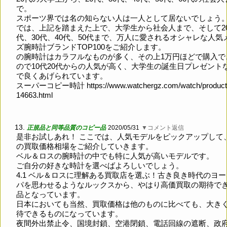
で。
スポーツ界では名の知らない人は一人として居ないでしょう
では、上記を踏まえた上で、大学生から社会人まで、そして2
代、30代、40代、50代まで、万人に愛されるオシャレな人気
ズ腕時計ブランドTOP100をご紹介します。
の腕時計はカラフルなものが多く、その上1万円ほどで購入で
ので10代20代からの人気が高く、大学生の誕生日プレゼント
で良くあげられています。
スーパーコピー時計
https://www.watchergz.com/watch/product
14663.html
13.
正規品と同等品質のコピー品
2020/05/31
▼コメント返信
是非お試しあれ！ ここでは、人気モデルをピックアップして
の買取価格相場をご紹介していきます。
ベル＆ロスの腕時計の中でも特に人気が高いモデルです。
ご自分の好きな時計を選べばよろしいでしょう。
4.1 ベル＆ロスに理解ある買取店を選ぶ！古き良き時代のヨ
パを思わせるようなルックスから、やはり高価買取の期待で
品となっています。
日本においても当然、買取価格は他のものに比べても、大き
待できるものになっています。
夜間外出禁止令、国境封鎖、空港閉鎖、電話回線の遮断、政