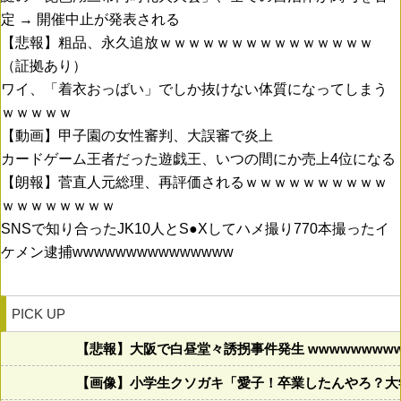
定 → 開催中止が発表される
【悲報】粗品、永久追放ｗｗｗｗｗｗｗｗｗｗｗｗｗｗｗ
（証拠あり）
ワイ、「着衣おっばい」でしか抜けない体質になってしまう
ｗｗｗｗｗ
【動画】甲子園の女性審判、大誤審で炎上
カードゲーム王者だった遊戯王、いつの間にか売上4位になる
【朗報】菅直人元総理、再評価されるｗｗｗｗｗｗｗｗｗｗ
ｗｗｗｗｗｗｗｗ
SNSで知り合ったJK10人とS●Xしてハメ撮り770本撮ったイ
ケメン逮捕wwwwwwwwwwwwwww
PICK UP
【悲報】大阪で白昼堂々誘拐事件発生 wwwwwwwwww
【画像】小学生クソガキ「愛子！卒業したんやろ？大学