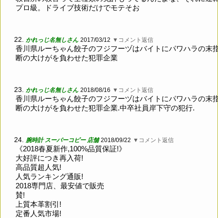
プロ級。ドライブ技術だけでモテそお
22.
かれっじ名無しさん
2017/03/12
▼コメント返信
香川県ルーちゃん餃子のフジフーヅはバイトにパワハラの末
断の大けがを負わせた犯罪企業
23.
かれっじ名無しさん
2018/08/16
▼コメント返信
香川県ルーちゃん餃子のフジフーヅはバイトにパワハラの末
断の大けがを負わせた犯罪企業.中卒社員岸下守の犯行.
24.
腕時計 スーパーコピー 店舗
2018/09/22
▼コメント返信
《2018春夏新作,100%品質保証!》
大好評につき再入荷!
高品質超人気!
人気ランキング通販!
2018専門店、最安値で販売
賛!
上質本革割引!
定番人気市場!