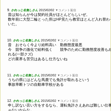
9.
かれっじ名無しさん
2015/02/02
▼コメント返信
昔は知らんが今は契約社員がほとんどらしいぜ。
数年前に大型二輪とった所はHP見たら教官ほとんど入れ替わ
いた。
10.
かれっじ名無しさん
2015/02/02
▼コメント返信
昔 おそらく今より給料高い 勤務態度最悪
今 競争の激化で給料低く 競争のために勤務態度改善も
れる(一部クズ)
どの業界も苦労はあるし仕方ないね
11.
かれっじ名無しさん
2015/02/02
▼コメント返信
うちの県にはどんな馬鹿でも免許が取れるという
事故率断トツの自動車学校がある
12.
かれっじ名無しさん
2015/02/02
▼コメント返信
申し訳ない言い方をするなら、運転免許さえあれば難しい仕
ゃないからな。