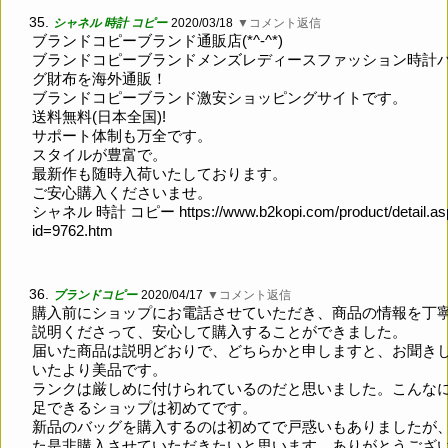
35.
シャネル 時計 コピー
2020/03/18
▼コメント返信
ブランドコピーブランド通販店(*^-^*)
ブランドコピーブランドメンズレディースファッション時計
グ財布を海外通販！
ブランドコピーブランド激安ショッピングサイトです。
送料無料(日本全国)!
サポート体制も万全です。
スタイルが豊富で。
最新作も随時入荷いたしております。
ご安心購入くださいませ。
シャネル 時計 コピー
https://www.b2kopi.com/product/detail.as
id=9762.htm
36.
ブランドコピー
2020/04/17
▼コメント返信
購入前にショップにお電話させていただき、商品の情報を丁
説明くださって、安心して購入することができました。
届いた商品は説明どおりで、どちらかと申しますと、お聞き
いたより美品です。
ランクは厳しめに付けられているのだと思いました。こんな
足できるショップは初めてです。
新品のバッグを購入するのは初めてで戸惑いもありましたが
た是非購入させていただきたいと思います。ありがとうござ