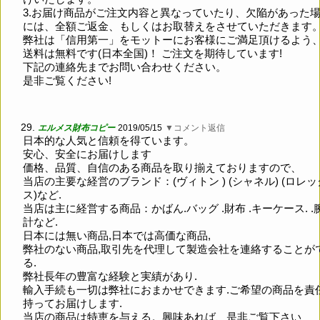
3.お届け商品がご注文内容と異なっていたり、欠陥があった
には、全額ご返金、もしくはお取替えをさせていただきます
弊社は「信用第一」をモットーにお客様にご満足頂けるよう
送料は無料です(日本全国)！ ご注文を期待しています!
下記の連絡先までお問い合わせください。
是非ご覧ください!
29.
エルメス財布コピー
2019/05/15
▼コメント返信
日本的な人気と信頼を得ています。
安心、安全にお届けします
価格、品質、自信のある商品を取り揃えておりますので、
当店の主要な経営のブランド：(ヴィトン ) (シャネル) (ロレッ
ス)など.
当店は主に経営する商品：かばん.バッグ .財布 .キーケース. .
計など.
日本には無い商品,日本では高価な商品,
弊社のない商品,取引先を代理して製造会社を連絡することが
る.
弊社長年の豊富な経験と実績があり.
輸入手続も一切は弊社におまかせできます.ご希望の商品を責
持ってお届けします.
当店の商品は特恵を与える。興味あれば、是非ご覧下さい