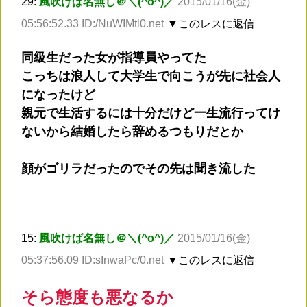
29:
風吹けば名無し＠＼(^o^)／
2015/01/16(金)
05:56:52.33 ID:/NuWIMtl0.net
▼このレスに返信
同級生だった女が指導員やってた
こっちは浪人して大学生で向こうが先に社会人
になったけど
親元で生活するには十分だけど一生流行ってけ
ないから結婚したら辞めるつもりだとか
顔がゴリラだったのでその先は聞き流した
15:
風吹けば名無し＠＼(^o^)／
2015/01/16(金)
05:37:56.09 ID:sInwaPc/0.net
▼このレスに返信
そら態度も悪なるか