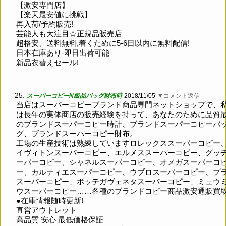
【激安専門店】
【楽天最安値に挑戦】
再入荷/予約販売!
芸能人も大注目☆正規品販売店
超格安、送料無料,着くために5-6日以内に無料配信!
日本在庫あり-即日出荷可能
新品衣替えセール!
25.
スーパーコピーN級品バッグ財布時
2018/11/05
▼コメント返信
当店はスーパーコピーブランド商品専門ネットショップで、
は長年の実体商店の販売経験を持って、あなたのために品質
のブランドスーパーコピー時計、ブランドスーパーコピーバ
グ、ブランドスーパーコピー財布。
工場の生産技術は熟練していますロレックススーパーコピー、
イヴィトンスーパーコピー、エルメススーパーコピー、グッ
ーパーコピー、シャネルスーパーコピー、オメガスーパーコ
ー、カルティエスーパーコピー、ウブロスーパーコピー、プ
スーパーコピー、ボッテガヴェネタスーパーコピー、ミュウ
ウスーパーコピー……各種のブランドコピー商品激安通販買
●在庫情報随時更新!
直営アウトレット
高品質 安心 最低価格保証