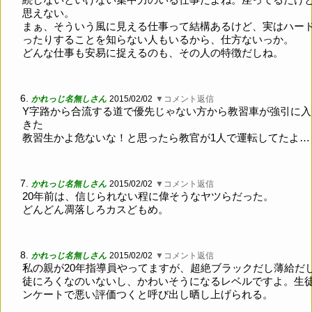
思えない。
まぁ、そういう風に見える仕事って結構あるけど、実はハー
ったりすることを知らない人もいるから、仕方ないっか。
どんな仕事も安易に捉えるのも、その人の特徴だしね。
6.
かれっじ名無しさん
2015/02/02
▼コメント返信
Y字路から合流する道で優先じゃない方から教習車が強引に入
きた
教習生かよ危ないな！と思ったら教官が1人で運転してたよ…
7.
かれっじ名無しさん
2015/02/02
▼コメント返信
20年前は、信じられない程に偉そうなヤツらだった。
どんどん凋落しろカスどもめ。
8.
かれっじ名無しさん
2015/02/02
▼コメント返信
私の親が20年指導員やってますが、超絶ブラックだし薄給だ
徒にろくなのいないし、かわいそうになるレベルですよ。生
ンケートで悪い評価つくと呼び出し晒し上げられる。