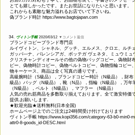
とても嬉しかったです。またお世話になりたいと思います。
これからも素敵な魅力溢れるお店でいて下さいね。
偽ブランド時計
https://www.bagtojapan.com
34.
ヴィトン手帳
2020/03/12
▼コメント返信
ブランドコピーブランド専門店
ルイヴィトン、シャネル、グッチ、エルメス、クロエ、ルチ
ガッバ―ナ、バレンシアガ、ボッテガ ヴェネタ、ミュウミュ
クリスチャンディオールその他の偽物バッグコピー、偽物財
ピー、偽物時計コピー、偽物ベルトコピー、偽物指輪コピー
物キーケース、商品は全く写真の通りです。
高級腕時計（S級品），ブランドコピー時計（N級品），財布
級品）バッグ（N級品），靴（N品），指輪（N級品），万年
（N級品），ベルト（N級品），マフラー （N級品）
人気の売れ筋商品を多数取り揃えております。全て激安特価
提供.お願いします.
★歓迎光臨★送料無料(日本全国)
ホームページ上でのご注文は24時間受け付けております
ヴィトン手帳
https://www.kopi356.com/category-63-b0-min0-
attr0-8-goods_id-DESC.html