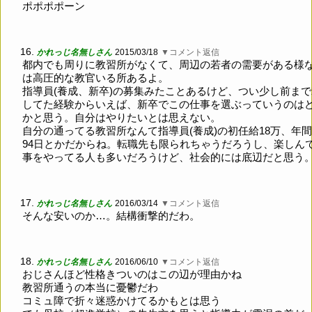
ポポポポーン
16.
かれっじ名無しさん
2015/03/18
▼コメント返信
都内でも周りに教習所がなくて、周辺の若者の需要がある様
は高圧的な教官いる所あるよ。
指導員(養成、新卒)の募集みたことあるけど、つい少し前ま
してた経験からいえば、新卒でこの仕事を選ぶっていうのは
かと思う。自分はやりたいとは思えない。
自分の通ってる教習所なんて指導員(養成)の初任給18万、年
94日とかだからね。転職先も限られちゃうだろうし、楽しん
事をやってる人も多いだろうけど、社会的には底辺だと思う
17.
かれっじ名無しさん
2016/03/14
▼コメント返信
そんな安いのか…。結構衝撃的だわ。
18.
かれっじ名無しさん
2016/06/10
▼コメント返信
おじさんほど性格きついのはこの辺が理由かね
教習所通うの本当に憂鬱だわ
コミュ障で折々迷惑かけてるかもとは思う