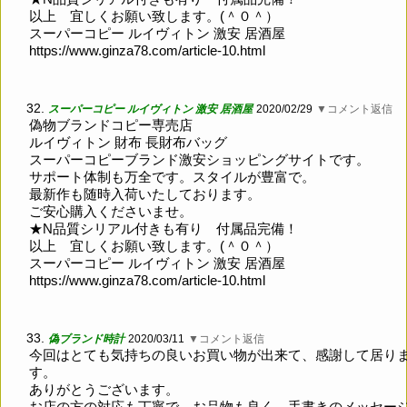
以上 宜しくお願い致します。(＾０＾）
スーパーコピー ルイヴィトン 激安 居酒屋
https://www.ginza78.com/article-10.html
32.
スーパーコピー ルイヴィトン 激安 居酒屋
2020/02/29
▼コメント返信
偽物ブランドコピー専売店
ルイヴィトン 財布 長財布バッグ
スーパーコピーブランド激安ショッピングサイトです。
サポート体制も万全です。スタイルが豊富で。
最新作も随時入荷いたしております。
ご安心購入くださいませ。
★N品質シリアル付きも有り 付属品完備！
以上 宜しくお願い致します。(＾０＾）
スーパーコピー ルイヴィトン 激安 居酒屋
https://www.ginza78.com/article-10.html
33.
偽ブランド時計
2020/03/11
▼コメント返信
今回はとても気持ちの良いお買い物が出来て、感謝して居り
す。
ありがとうございます。
お店の方の対応も丁寧で、お品物も良く、手書きのメッセー