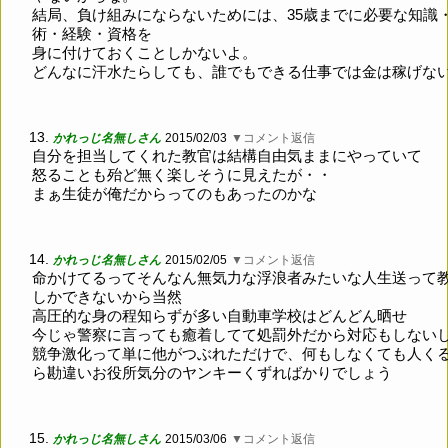
結局、負け組みにならないためには、35歳までに必要な知識
術・経験・資格を
身に付けておくことしかないよ。
どんなに汗水たらしても、誰でもできる仕事では金は稼げな
13.
かれっじ名無しさん
2015/02/03
▼コメント返信
自分を担当してくれた教官は結構自由気ままにやっていて
怒ることも殆ど無く楽しそうに見えたが・・
まぁ生徒が俺だからってのもあったのかな
14.
かれっじ名無しさん
2015/02/05
▼コメント返信
命かけてるってそんなん無気力な浮浪者みたいな人生送って
しかできないから当然
高圧的な身の程知らずが多い自動車学校はどんどん晒せ
今じゃ警察に言っても癒着してて処罰外だから対応もしない
競争激化って単に他がつぶれただけで、何もしなくても人く
ら勘違いお役所気分のヤンキーくずればかりでしょう
15.
かれっじ名無しさん
2015/03/06
▼コメント返信