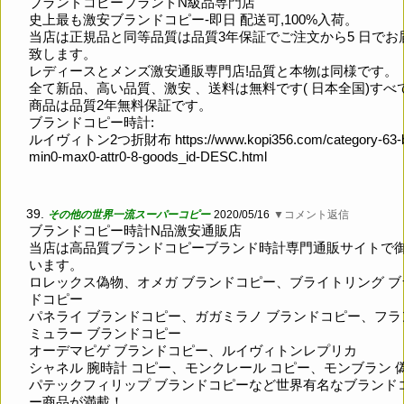
ブランドコピーブランドN級品専門店
史上最も激安ブランドコピー-即日 配送可,100%入荷。
当店は正規品と同等品質は品質3年保証でご注文から5 日でお
致します。
レディースとメンズ激安通販専門店!品質と本物は同様です。
全て新品、高い品質、激安 、送料は無料です( 日本全国)すべ
商品は品質2年無料保証です。
ブランドコピー時計:
ルイヴィトン2つ折財布
https://www.kopi356.com/category-63-
min0-max0-attr0-8-goods_id-DESC.html
39.
その他の世界一流スーパーコピー
2020/05/16
▼コメント返信
ブランドコピー時計N品激安通販店
当店は高品質ブランドコピーブランド時計専門通販サイトで
います。
ロレックス偽物、オメガ ブランドコピー、ブライトリング ブ
ドコピー
パネライ ブランドコピー、ガガミラノ ブランドコピー、フラ
ミュラー ブランドコピー
オーデマピゲ ブランドコピー、ルイヴィトンレプリカ
シャネル 腕時計 コピー、モンクレール コピー、モンブラン 
パテックフィリップ ブランドコピーなど世界有名なブランド
ー商品が満載！