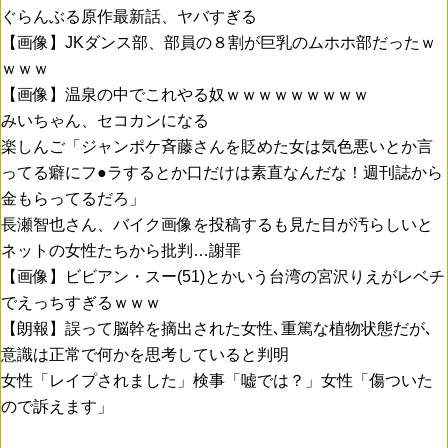
ぐらんぶる原作最新話、ヤバすぎる
【画像】JKダンス部、部員の８割が巨乳のムホホ部だったｗ
ｗｗｗ
【画像】温泉の中でこれやる奴ｗｗｗｗｗｗｗｗｗ
みいちゃん、セコカンになる
楽しんご「ジャンポケ斉藤さんを貶めた女は気色悪いとか言
ってる癖にフ●ラするとか口だけは素直なんだな！週刊誌から
金もらってるだろ」
長瀬智也さん、バイク画像を投稿するも見た目が汚らしいと
ネットの女性たちから批判…謝罪
【画像】ビビアン・スー(51)とかいう台湾の宮沢りえがレベチ
でえっちすぎるｗｗｗ
【朗報】誤って脳幹を摘出された女性､重篤な植物状態だが､
意識は正常で何かを思考していると判明
女性「レイプされました」検事「嘘では？」女性「傷ついた
ので訴えます」