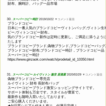
財布、腕時計、バッグ一品市場
30.
スーパーコピー時計
2019/10/22
▼コメント返信
ブランドコピー
日本に一番人気のブランドコピーヴィトンバッグ,ヴィトン生
ピー,ヴィトンコピー財布..
気のブランドコピー新作は定時に更新し、ご満足に添うよう
たします
ブランドコピーブランド,偽物ブランド,ブランドコピーバッグ
ブランドコピー財布,ブランドコピー時計，ブランドコピー品
スーパーコピー時計
https://www.ginzaok.com/watch/prodetail_id_10350.html
31.
スーパーコピー ルイヴィトン 激安 居酒屋
2020/02/29
▼コメント返信
偽物ブランドコピー専売店
ルイヴィトン 財布 長財布バッグ
スーパーコピーブランド激安ショッピングサイトです。
サポート体制も万全です。スタイルが豊富で。
最新作も随時入荷いたしております。
ご安心購入くださいませ。
★N品質シリアル付きも有り 付属品完備！