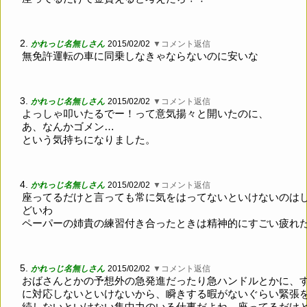
2.
かれっじ名無しさん
2015/02/02
▼コメント返信
無免許運転の車に同乗しなきゃならないのに安いな
3.
かれっじ名無しさん
2015/02/02
▼コメント返信
よっしゃ叩いたるでー！って意気揚々と開いたのに、
あ、なんかゴメン…
という気持ちになりました。
4.
かれっじ名無しさん
2015/02/02
▼コメント返信
座ってるだけと言っても常に気をはってないといけないのは
どいわ
ペーパーの姉貴の練習付き合ったときは精神的にすごい疲れ
5.
かれっじ名無しさん
2015/02/02
▼コメント返信
おばさんとかの予想外の急発進だったり急ハンドルとかに、
に対応しないといけないから、瞬きする暇がないぐらい緊張
続しないといけない集中力のいる仕事だよね。座ってるだけ