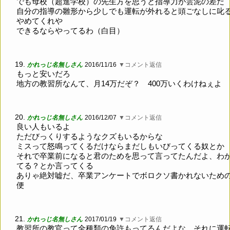
でも母校（超進学校）の先生方を思うと指導力が雲泥の差だ
自分の指導の雛形から少しでも運転が外れると頭ごなしに叱
やめてくれや
できるならやってるわ（白目）
19.
かれっじ名無しさん
2016/11/16
▼コメント返信
もっと安いだろ
地方の教習所なんて、月14万だぞ？ 400万いくわけねぇよ
20.
かれっじ名無しさん
2016/12/07
▼コメント返信
良い人もいるよ
ただびっくりするようなクズもいるからな
ミスって怒鳴ってくるだけならまだしもいびってくる奴とか
それで卒業前になると君のためを思って言ってたんだよ、わ
てる？とか言ってくる
ありゃ絶対嘘だ、卒業アンケートでボロクソ書かれないため
便
21.
かれっじ名無しさん
2017/01/19
▼コメント返信
教習所の教官って全種類の免許もってるんだよな、それに運