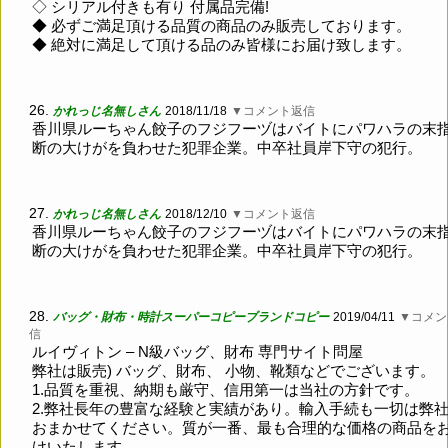
◇ シリアル付きも有り 付属品完備!
◆ 必ずご満足頂ける品質の商品のみ販売しております。
◆ 絶対に満足して頂ける品のみ皆様にお届け致します。
26.
かれっじ名無しさん
2018/11/18
▼コメント返信
香川県ルーちゃん餃子のフジフーヅはバイトにパワハラの末
断の大けがを負わせた犯罪企業。中卒社員岸下守の犯行。
27.
かれっじ名無しさん
2018/12/10
▼コメント返信
香川県ルーちゃん餃子のフジフーヅはバイトにパワハラの末
断の大けがを負わせた犯罪企業。中卒社員岸下守の犯行。
28.
バッグ・財布・時計スーパーコピーブランドコピー
2019/04/11
▼コメン
信
ルイヴィトン – N級バッグ、財布 専門サイト問屋
弊社は販売) バッグ、財布、 小物、靴類などでございます。
1.品質を重視、納期も厳守、信用第一は当社の方針です。
2.弊社長年の豊富な経験と実績があり。輸入手続も一切は弊
おまかせてください。質が一番、最も合理的な価格の商品を
けいたします。