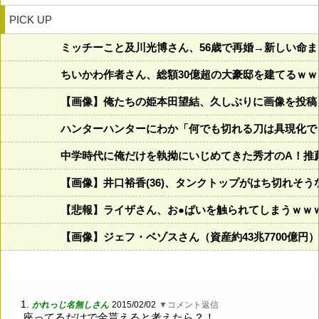
PICK UP
ミッチーこと及川光博さん、56歳で再婚→新しい命
ちいかわ作者さん、総額30億超の大豪邸を建てるｗ
【画像】俺たちの姫本田望結、久しぶりに画像を投稿した結果
ハンターハンターにわか「何でも切れる刀は具現化でき
中学時代に俺だけを執拗にいじめてきた秀才のA！推
【画像】井口裕香(36)、タンクトップがはち切れそ
【悲報】ライザさん、お●ぱいを触られてしまうｗｗ
【画像】ジェフ・ベゾスさん（資産約43兆7700億円
1.
かれっじ名無しさん
2015/02/02
▼コメント返信
座ってるだけで金貰えると考えたら？！