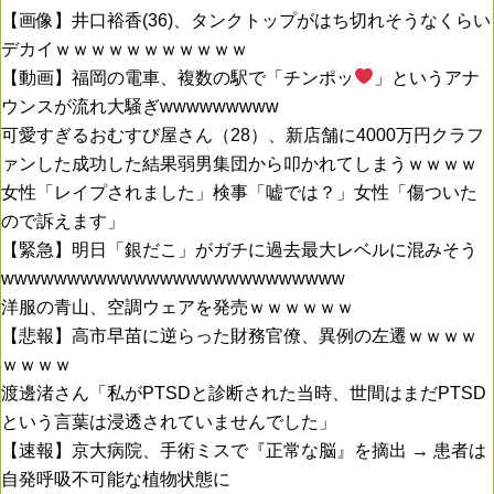
【画像】井口裕香(36)、タンクトップがはち切れそうなくらい
デカイｗｗｗｗｗｗｗｗｗｗｗ
【動画】福岡の電車、複数の駅で「チンポッ
」というアナ
ウンスが流れ大騒ぎwwwwwwwww
可愛すぎるおむすび屋さん（28）、新店舗に4000万円クラフ
ァンした成功した結果弱男集団から叩かれてしまうｗｗｗｗ
女性「レイプされました」検事「嘘では？」女性「傷ついた
ので訴えます」
【緊急】明日「銀だこ」がガチに過去最大レベルに混みそう
wwwwwwwwwwwwwwwwwwwwwwwwww
洋服の青山、空調ウェアを発売ｗｗｗｗｗｗ
【悲報】高市早苗に逆らった財務官僚、異例の左遷ｗｗｗｗ
ｗｗｗｗ
渡邊渚さん「私がPTSDと診断された当時、世間はまだPTSD
という言葉は浸透されていませんでした」
【速報】京大病院、手術ミスで『正常な脳』を摘出 → 患者は
自発呼吸不可能な植物状態に