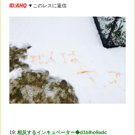
ID:AHQ
▼このレスに返信
19:
相反するインキュベーター◆d1bIho9adc