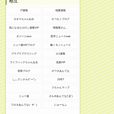
相互
IT速報
稲妻速報
カオスちゃんねる
かつもくブログ
気になるたけのこ速報VIP
情報屋さん。
ダメージzero
哲学ニュースnwk
ニュー速VIPブログ
働くモノニュース
ブラブラブラウジング
U-1速報
ライフハックちゃんねる
流速VIP
笑韓ブログ
オワタあんてな
2GET
しぃアンテナ(*ﾟーﾟ)
２ちゃんマップ
ニュー速
ヌルポあんてな(ﾟДﾟ)
ワロタあんてな(・∀・)
にゅーもふ