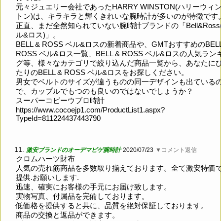
元々ジュエリー会社であったHARRY WINSTON(ハリーウィ
トン)は、キラキラと輝くきれいな腕時計が多いのが特徴です
正直、まだ全然知られていない腕時計ブランドの「Bell&Ross
ル&ロス)」。
BELL & ROSS ベル&ロスの新着商品や、GMTおすすめのBELL
ROSS ベル&ロス一覧、BELL & ROSS ベル&ロスの人気ラン
グ等、様々なカテゴリで絞り込んだ商品一覧から、あなたに
たりのBELL & ROSS ベル&ロスをお探しください。
男女でベルトのサイズが違うものの同一デザインも出ている
で、カップルでもつのも良いのではないでしょうか？
スーパーコピーウブロ時計
https://www.cocoejp1.com/ProductList1.aspx?
TypeId=811224437443790
11.
激安ブランドのオーデマピゲ腕時計
2020/07/23
▼コメント返信
クロムハーツ財布
人気の売れ筋商品を多数取り揃えております。全て激安特価
提供.お願いします.
迅速、確実にお客様の手元にお届け致します。
実物写真、付属品を完備しております。
低価格を提供すると共に、品質を絶対保証しております。
商品の交換と返品ができます。