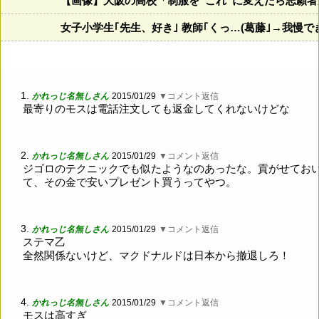
【画像】大阪の高校「制服を”これ”に変えたら志願
女子小学生｢先生、好き｣ 教師｢くっ…(葛藤｣→我慢
1.
かれっじ名無しさん
2015/01/29
▼コメント返信
最寄りのモスは電話注文しても返金してくれないけどな
2.
かれっじ名無しさん
2015/01/29
▼コメント返信
ジゴロのテクニックでも似たようなのあったな。貢がせてお
て、その金で安いプレゼント買うってやつ。
3.
かれっじ名無しさん
2015/01/29
▼コメント返信
ステマ乙
全然関係ないけど、マクドナルドは日本から撤退しろ！
4.
かれっじ名無しさん
2015/01/29
▼コメント返信
モスは高すぎ