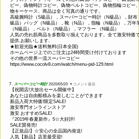
ピー、偽物時計コピー、偽物ベルトコピー、偽物指輪コピー
物キーケース、商品は全く写真の通りです。
高級腕時計（S級品），スーパーコピー時計（N級品），財布
級品）バッグ（N級品），靴（N品），指輪（N級品），万年
（N級品），ベルト（N級品），マフラー （N級品）
人気の売れ筋商品を多数取り揃えております。全て激安特価
提供.お願いします.
★歓迎光臨★送料無料(日本全国)
ホームページ上でのご注文は24時間受け付けております
その他の世界一流スーパーコピー
https://www.cocolv8.com/watch/menu-pid-129.html
7.
スーパーコピー時計
2020/05/20
▼コメント返信
【祝開店!大放出セール開催中】
あなたは自由船積みを楽しむことができます
新品入荷大特価!限定SALE!
激安専門オンラインストア
激安 おすすめSALE!
『2019年春夏新作』5☆大好評!
SALE賛発売!
【正規品!】☆安心の全品国内発送!
人気【新品】店里最受迎!