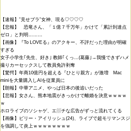
【速報】"見せブラ"女神、現る♡♡♡♡
【悲報】 恐竜さん、「１億７千万年」かけて「累計到達点
ゼロ」と判明………
【画像】『To LOVEる』のアクキー、不評だった理由が明確
すぎる
女子小学生｢先生、好き｣ 教師｢くっ…(葛藤｣→我慢できずハメ
撮りカーセックスして教員免許剥奪
【驚愕】年商10億円を超える『ひとり親方』が激増 Mac
miniを大量購入しAIを従業員に
【朗報】中華アニメ、やっぱ日本の後追いだった
【悲報】女さん、熊本地震がきっかけで離婚を決意ｗｗｗｗ
ｗ
ホロライブのソシャゲ、エ▨チな広告がずっと流れてくる
【画像】ビリー・アイリッシュ(24)、ライブで超モリマンスジ
を強調して炎上ｗｗｗｗｗｗｗｗ