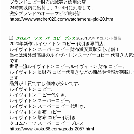
ブランドコピー財布の誠実と信用の店
24時間以内に出荷し、3～4日に到着して、
激安ブランドのオーデマピゲ腕時計
https://www.watcher020.com/watch/menu-pid-20.html
12.
クロムハーツ スーパーコピー ブレス
2020/10/04
▼コメント返信
2020年新作 ルイヴィトン コピー 代引き専門店,
ルイヴィトン スーパーコピー 財布激安買取安心老舗！
当社は海外最高級のルイヴィトン スーパーコピー 代引き人気
です.
世界一流ルイヴィトン コピー,ルイヴィトン 財布 コピー ,
ルイヴィトン 長財布 コピー代引きなどの商品や情報が満載し
ます.
品質が上質ですし,価格が安いです.
ルイヴィトン コピー,
ルイヴィトン コピー代引き,
ルイヴィトン スーパーコピー,
ルイヴィトン スーパーコピー 代引き,
ルイヴィトン 財布 コピー,
ルイヴィトン 財布 コピー 代引き
クロムハーツ スーパーコピー ブレス
https://www.kyoku66.com/goods-2057.html