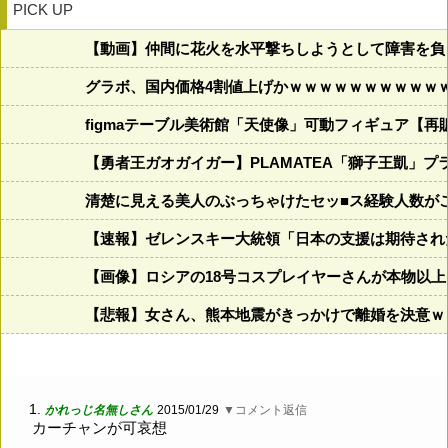
PICK UP
【動画】仲間に花火を水平撃ちしようとして障害を負
グラボ、国内価格4割値上げかｗｗｗｗｗｗｗｗｗｗ
figmaテーブル美術館「天使像」可動フィギュア【再
【勇者王ガオガイガー】PLAMATEA「獅子王凱」
清楚に見える美人のぶっちゃけたセッ■ス経験人数がこ
【速報】ゼレンスキー大統領「日本の支援は期待され
【画像】ロシアの18号コスプレイヤーさんが本物以
【悲報】女さん、熊本地震がきっかけで離婚を決意ｗ
1.
かれっじ名無しさん
2015/01/29
▼コメント返信
カーチャンが可哀想