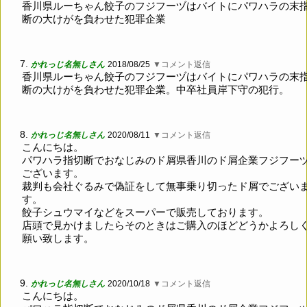
香川県ルーちゃん餃子のフジフーヅはバイトにパワハラの末
断の大けがを負わせた犯罪企業
7.
かれっじ名無しさん
2018/08/25
▼コメント返信
香川県ルーちゃん餃子のフジフーヅはバイトにパワハラの末
断の大けがを負わせた犯罪企業。中卒社員岸下守の犯行。
8.
かれっじ名無しさん
2020/08/11
▼コメント返信
こんにちは。
パワハラ指切断でおなじみのド屑県香川のド屑企業フジフー
ございます。
裁判も会社ぐるみで偽証をして無事乗り切ったド屑でござい
す。
餃子シュウマイなどをスーパーで販売しております。
店頭で見かけましたらそのときはご購入のほどどうかよろし
願い致します。
9.
かれっじ名無しさん
2020/10/18
▼コメント返信
こんにちは。