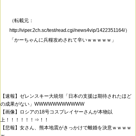
（転載元：
http://viper.2ch.sc/test/read.cgi/news4vip/1422351164/）
「かーちゃんに兵糧攻めされて辛いｗｗｗｗｗ」
【速報】ゼレンスキー大統領「日本の支援は期待されたほど
の成果がない」WWWWWWWWWWW
【画像】ロシアの18号コスプレイヤーさんが本物以
上！！！！！！⇒！！
【悲報】女さん、熊本地震がきっかけで離婚を決意ｗｗｗｗ
ｗ