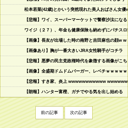
松本若菜(42歳)とかいう突然現れた美人おばさん女優
【悲報】ワイ、スーパーマーケットで警察沙汰になる
ワイジ（２７）、年金も健康保険も納めずにパチスロ
【画像】長友が出場した時の南野と吉田麻也の顔w w w w w w
【画像あり】胸が一番大きいJRA女性騎手がコチラ
【悲報】悪夢の民主党政権時代を象徴する画像がこち
【画像】全盛期ドムドムバーガー、レベチｗｗｗｗｗ
【悲報】すき家、炎上 wwwwwwwwwww wwwwwww
【朗報】ハンター富樫、ガチでやる気を出し始める
前の記事
次の記事