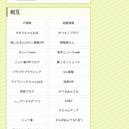
相互
IT速報
稲妻速報
カオスちゃんねる
かつもくブログ
気になるたけのこ速報VIP
情報屋さん。
ダメージzero
哲学ニュースnwk
ニュー速VIPブログ
働くモノニュース
ブラブラブラウジング
U-1速報
ライフハックちゃんねる
流速VIP
笑韓ブログ
オワタあんてな
2GET
しぃアンテナ(*ﾟーﾟ)
２ちゃんマップ
ニュー速
ヌルポあんてな(ﾟДﾟ)