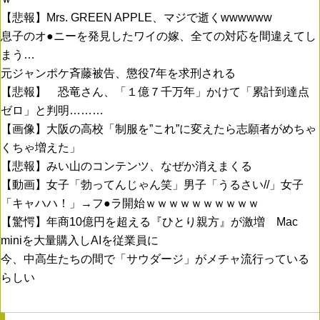
【悲報】Mrs. GREEN APPLE、マジで逝くwwwwww
息子のオ●ニーを発見したワイの嫁、全ての対応を間違えてし
まう…
元ジャンポケ斉藤被告、懲役7年を求刑される
【悲報】 恐竜さん、「１億７千万年」かけて「累計到達点
ゼロ」と判明………
【画像】大阪の高校「制服を”これ”に変えたら志願者がめちゃ
くちゃ増えた」
【悲報】みい山のコンテンツ、なぜか消えまくる
【動画】女子「勃ってんじゃん笑」男子「うるさい//」女子
「キャハハ！」→フ●ラ開始ｗｗｗｗｗｗｗｗｗｗ
【驚愕】年商10億円を超える『ひとり親方』が激増 Mac
miniを大量購入しAIを従業員に
今、中高生たちの間で「サウダージ」がメチャ流行っている
らしい