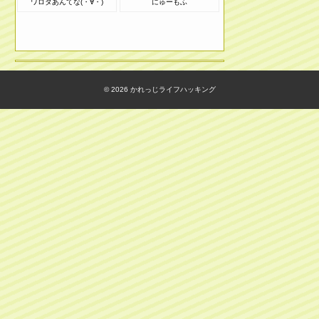
ワロタあんてな(・∀・)
にゅーもふ
© 2026
かれっじライフハッキング