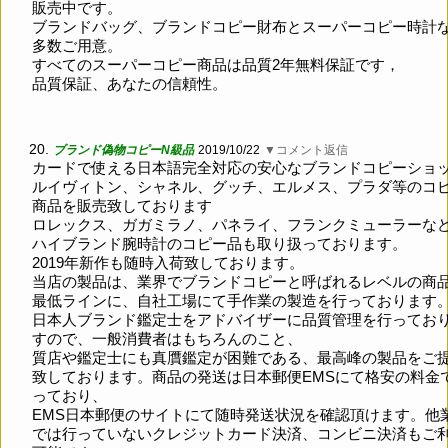
販売中です。
ブランドバッグ、ブランドコピー財布とスーパーコピー時計
多数ご用意。
すべてのスーパーコピー商品は品質2年無料保証です，
品質保証、あなたの信頼性。
20.
ブランド偽物コピーN級品
2019/10/22
▼コメント返信
カードで使える日本語完全対応の安心なブランドコピーショ
ルイヴィトン、シャネル、グッチ、エルメス、プラダ等のコ
商品を販売致しております
ロレックス、ガガミラノ、パネライ、フランクミューラーな
ハイブランド腕時計のコピー品も取り扱っております。
2019年新作も随時入荷致しております。
当店の製品は、業界でブランドコピーと呼ばれるレベルの商
最低ラインに、自社工場にて手作業の製造を行っております
日本人ブランド鑑定士をアドバイザーに品質管理を行ってお
すので、一般消費者はもちろんのこと、
質店や鑑定士にも真贋鑑定が困難である、最高峰の製品をご
致しております。商品の発送は日本郵便EMSにて格安の料金
っており、
EMS日本郵便のサイトにて随時発送状況を確認頂けます。他
では行っていないクレジットカード決済、コンビニ決済もご