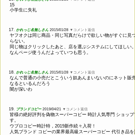
15
小学生に失礼
17.
かれっじ名無しさん
2015/01/28
▼コメント返信
ヤフオクは同じ商品・同じ写真だらけで欲しい物がすぐに見
らない。
同じ物はクリックしたあと、店を選ぶシステムにしてほしい
なんページ使うんだよっていつも思う。
18.
かれっじ名無しさん
2015/01/28
▼コメント返信
なんで普通の小売だとこういう奴あんまいないのにネット販
なるといるんだろう
闇が深いわ
19.
ブランドコピー
2019/04/21
▼コメント返信
皆様の絶好評判を偽物スーパーコピー 時計人気専門 ショップ
す。
ウブロコピー時計特，2019新作続々入荷！
人気ブランド コピーの業界最高級スーパーコピー 代引き品を