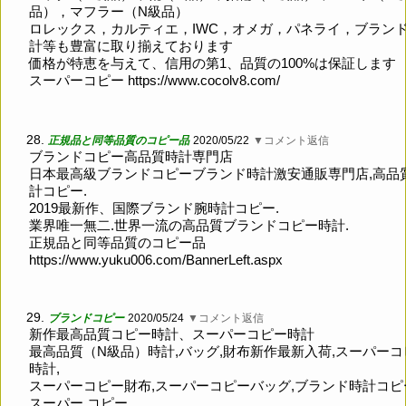
品），マフラー（N級品）
ロレックス，カルティエ，IWC，オメガ，パネライ，ブラン
計等も豊富に取り揃えております
価格が特恵を与えて、信用の第1、品質の100%は保証します
スーパーコピー
https://www.cocolv8.com/
28.
正規品と同等品質のコピー品
2020/05/22
▼コメント返信
ブランドコピー高品質時計専門店
日本最高級ブランドコピーブランド時計激安通販専門店,高品
計コピー.
2019最新作、国際ブランド腕時計コピー.
業界唯一無二.世界一流の高品質ブランドコピー時計.
正規品と同等品質のコピー品
https://www.yuku006.com/BannerLeft.aspx
29.
ブランドコピー
2020/05/24
▼コメント返信
新作最高品質コピー時計、スーパーコピー時計
最高品質（N級品）時計,バッグ,財布新作最新入荷,スーパーコ
時計,
スーパーコピー財布,スーパーコピーバッグ,ブランド時計コピ
スーパー コピー,