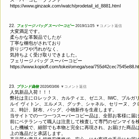
https://www.ginzaok.com/watch/prodetail_id_8881.html
22.
フェリージ バッグ スーパーコピー
2019/11/25
▼コメント返信
大変満足です。
柔らかな革製品でしたが
丁寧な梱包がされており
折りジワや汚れがなく、
気持ちよく受け取りできました。
フェリージ バッグ スーパーコピー
https://www.kopioff.com/tokei/omega/sea/755d42cec7545e88.h
23.
ブランド偽物
2020/03/06
▼コメント返信
人気新品入荷！！！
弊社は主にロレックス、カルティエ、ゼニス、IWC、ブルガ
ルイ ヴィトン、エルメス、グッチ、シャネル、セリーヌ、ク
エ、時計、財布、バッグ、小物新作を生産します。
当サイトでの一つ一つスーパーコピー品は、全部お客様に届
前にベテランって職人は注意して検査して専門のゼンマイを
した機械で、細部でも本物と完全に再現され、お届けた商品
上の逸品だと承諾します。