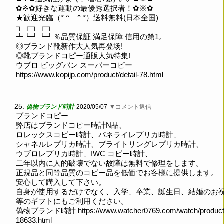
✿※✿好きな運動の最優秀選択者！✿※✿
★歓迎光臨（* ^ – ^ *）送料無料(日本全国)
┓┏┓┏┓
┻┗┛┗┛％品質保証 満足保障 信用の第1。
◎ブランド靴新作大人気再登场!
◎靴ブランドコピー通販人気特集!
ウブロ ビッグバン スーパーコピー
https://www.kopijp.com/product/detail-78.html
25.
偽物ブランド時計
2020/05/07
▼コメント返信
ブランドコピー
弊店はブランドコピー時計N品、
ロレックスコピー時計、パネライレプリカ時計、
シャネルレプリカ時計、ブライトリングレプリカ時計、
ウブロレプリカ時計、IWC コピー時計、
二年以内に人的破壊でない故障は無料で修理をします。
正規品と同等品質のコピー品を低価でお客様に提供します。
安心して購入して下さい。
自身が使用するだけでなく、入学、卒業、誕生日、結婚のお
等のギフトにもご利用ください。
偽物ブランド時計
https://www.watcher0769.com/watch/product
18633.html