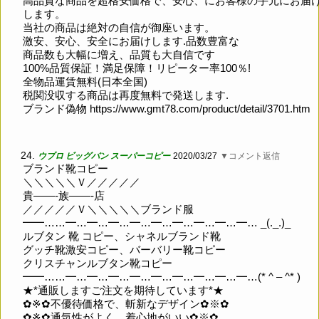
高品質な商品を超格安価格で、安心、にお客様の手元にお届
します。
当社の商品は絶対の自信が御座います。
激安、安心、安全にお届けします.品数豊富な
商品数も大幅に増え、品質も大自信です
100%品質保証！満足保障！リピーター率100％!
全物品運賃無料(日本全国)
税関没収する商品は再度無料で発送します.
ブランド偽物
https://www.gmt78.com/product/detail/3701.htm
24.
ウブロ ビッグバン スーパーコピー
2020/03/27
▼コメント返信
ブランド靴コピー
＼＼＼＼＼Ｖ／／／／／
貴——-族——-店
／／／／／Ｖ＼＼＼＼＼ブランド服
━━……━…━…━…━…━…━…━…━…━… _(._.)_
ルブタン 靴 コピー、シャネルブランド靴
グッチ靴激安コピー、バーバリー靴コピー
クリスチャンルブタン靴コピー
━━……━…━…━…━…━…━…━…━…━…(* ^ – ^* )
★*通販しますご注文を期待しています*★
✿※✿不優待価格で、斬新なデザイン✿※✿
✿※✿通気性がよく、着心地がいい✿※✿