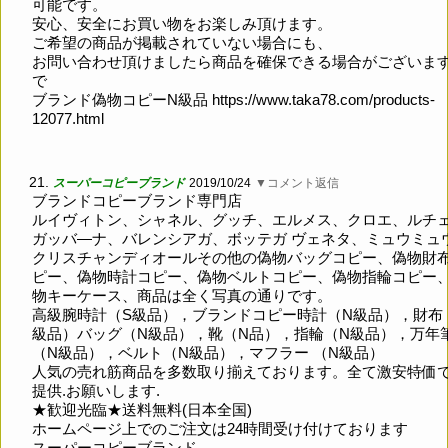
可能です。
安心、安全にお買い物をお楽しみ頂けます。
ご希望の商品が掲載されていない場合にも、
お問い合わせ頂けましたら商品を確保できる場合がございま
で
ブランド偽物コピーN級品
https://www.taka78.com/products-
12077.html
21.
スーパーコピーブランド
2019/10/24
▼コメント返信
ブランドコピーブランド専門店
ルイヴィトン、シャネル、グッチ、エルメス、クロエ、ルチ
ガッバ―ナ、バレンシアガ、ボッテガ ヴェネタ、ミュウミュ
クリスチャンディオールその他の偽物バッグコピー、偽物財
ピー、偽物時計コピー、偽物ベルトコピー、偽物指輪コピー
物キーケース、商品は全く写真の通りです。
高級腕時計（S級品），ブランドコピー時計（N級品），財布
級品）バッグ（N級品），靴（N品），指輪（N級品），万年
（N級品），ベルト（N級品），マフラー （N級品）
人気の売れ筋商品を多数取り揃えております。全て激安特価
提供.お願いします.
★歓迎光臨★送料無料(日本全国)
ホームページ上でのご注文は24時間受け付けております
スーパーコピーブランド