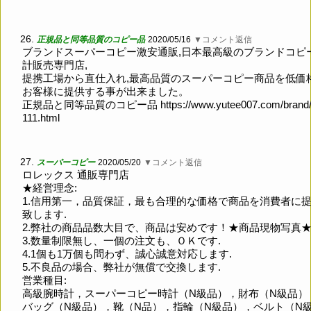
26.
正規品と同等品質のコピー品
2020/05/16
▼コメント返信
ブランドスーパーコピー激安通販,日本最高級のブランドコピ
計販売専門店,
提携工場から直仕入れ,最高品質のスーパーコピー商品を低価
お客様に提供する事が出来ました。
正規品と同等品質のコピー品
https://www.yutee007.com/brand/l
111.html
27.
スーパーコピー
2020/05/20
▼コメント返信
ロレックス 通販専門店
★経営理念:
1.信用第一，品質保証，最も合理的な価格で商品を消費者に
致します.
2.弊社の商品品数大目で、商品は安めです！★商品現物写真
3.数量制限無し、一個の注文も、ＯＫです.
4.1個も1万個も問わず、誠心誠意対応します.
5.不良品の場合、弊社が無償で交換します.
営業種目:
高級腕時計，スーパーコピー時計（N級品），財布（N級品）
バッグ（N級品），靴（N品），指輪（N級品），ベルト（N