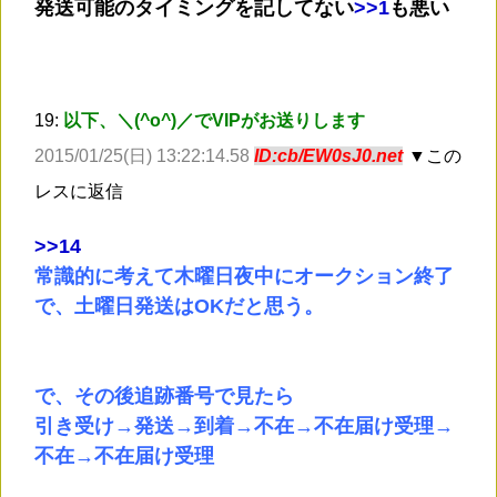
発送可能のタイミングを記してない
>
>1
も悪い
19:
以下、＼(^o^)／でVIPがお送りします
2015/01/25(日) 13:22:14.58
ID:cb/EW0sJ0.net
▼この
レスに返信
>
>14
常識的に考えて木曜日夜中にオークション終了
で、土曜日発送はOKだと思う。
で、その後追跡番号で見たら
引き受け→発送→到着→不在→不在届け受理→
不在→不在届け受理