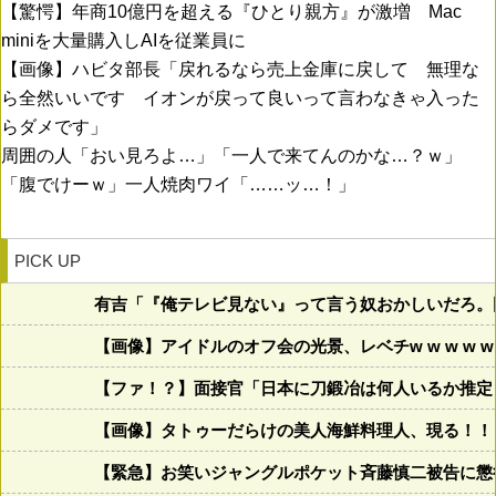
【驚愕】年商10億円を超える『ひとり親方』が激増 Mac
miniを大量購入しAIを従業員に
【画像】ハビタ部長「戻れるなら売上金庫に戻して 無理な
ら全然いいです イオンが戻って良いって言わなきゃ入った
らダメです」
周囲の人「おい見ろよ…」「一人で来てんのかな…？ｗ」
「腹でけーｗ」一人焼肉ワイ「……ッ…！」
PICK UP
有吉「『俺テレビ見ない』って言う奴おかしいだろ。
【画像】アイドルのオフ会の光景、レベチw w w w w w 
【ファ！？】面接官「日本に刀鍛冶は何人いるか推定
【画像】タトゥーだらけの美人海鮮料理人、現る！！←コレ
【緊急】お笑いジャングルポケット斉藤慎二被告に懲