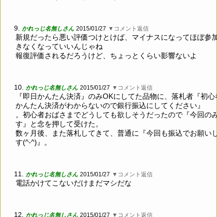
9.
かれっじ名無しさん
2015/01/27
▼コメント返信
新規だったら悪い評価つけとけば、マイナスになってほぼ参
きなくなっていいんじゃね
報復評価されるだろうけど、ちょっとくらい影響ないよ
10.
かれっじ名無しさん
2015/01/27
▼コメント返信
『即日かんたん決済』のみOKにしてた品物に、落札者『初心
かんたん決済がわからないので銀行振込にしてください』
。初心者おばさまでどうしても欲しそうだったので『今回の
す』と念を押して受けた。
数ヶ月後、また落札してきて、普通に『今回も振込でお願い
す(^-^)』。
11.
かれっじ名無しさん
2015/01/27
▼コメント返信
電話かけてこないだけまだマシだな
12.
かれっじ名無しさん
2015/01/27
▼コメント返信