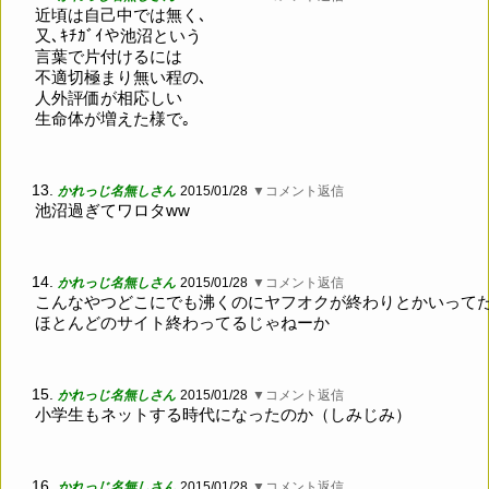
近頃は自己中では無く､
又､ｷﾁｶﾞｲや池沼という
言葉で片付けるには
不適切極まり無い程の､
人外評価が相応しい
生命体が増えた様で｡
13.
かれっじ名無しさん
2015/01/28
▼コメント返信
池沼過ぎてワロタww
14.
かれっじ名無しさん
2015/01/28
▼コメント返信
こんなやつどこにでも沸くのにヤフオクが終わりとかいって
ほとんどのサイト終わってるじゃねーか
15.
かれっじ名無しさん
2015/01/28
▼コメント返信
小学生もネットする時代になったのか（しみじみ）
16.
かれっじ名無しさん
2015/01/28
▼コメント返信