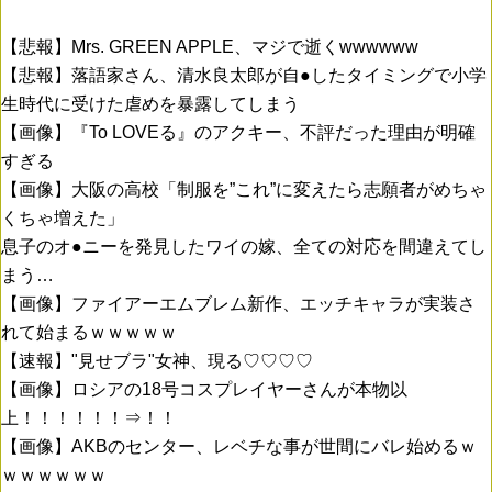
【悲報】Mrs. GREEN APPLE、マジで逝くwwwwww
【悲報】落語家さん、清水良太郎が自●したタイミングで小学
生時代に受けた虐めを暴露してしまう
【画像】『To LOVEる』のアクキー、不評だった理由が明確
すぎる
【画像】大阪の高校「制服を”これ”に変えたら志願者がめちゃ
くちゃ増えた」
息子のオ●ニーを発見したワイの嫁、全ての対応を間違えてし
まう…
【画像】ファイアーエムブレム新作、エッチキャラが実装さ
れて始まるｗｗｗｗｗ
【速報】"見せブラ"女神、現る♡♡♡♡
【画像】ロシアの18号コスプレイヤーさんが本物以
上！！！！！！⇒！！
【画像】AKBのセンター、レベチな事が世間にバレ始めるｗ
ｗｗｗｗｗｗ