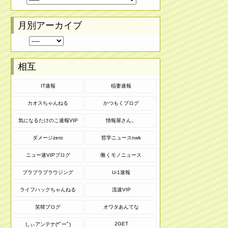
月別アーカイブ
相互
IT速報
稲妻速報
カオスちゃんねる
かつもくブログ
気になるたけのこ速報VIP
情報屋さん。
ダメージzero
哲学ニュースnwk
ニュー速VIPブログ
働くモノニュース
ブラブラブラウジング
U-1速報
ライフハックちゃんねる
流速VIP
笑韓ブログ
オワタあんてな
2GET
しぃアンテナ(*ﾟーﾟ)