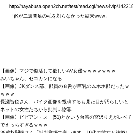
http://hayabusa.open2ch.net/test/read.cgi/news4vip/1422
「jKが二週間足の毛を剃らなかった結果www」
【画像】マジで復活して欲しいAV女優ｗｗｗｗｗｗｗ
みいちゃん、セコカンになる
【画像】JKダンス部、部員の８割が巨乳のムホホ部だったｗ
ｗｗｗ
長瀬智也さん、バイク画像を投稿するも見た目が汚らしいと
ネットの女性たちから批判…謝罪
【画像】ビビアン・スー(51)とかいう台湾の宮沢りえがレベチ
でえっちすぎるｗｗｗ
38歳格闘家さん「批判覚悟で言います。10代の彼女と結婚し