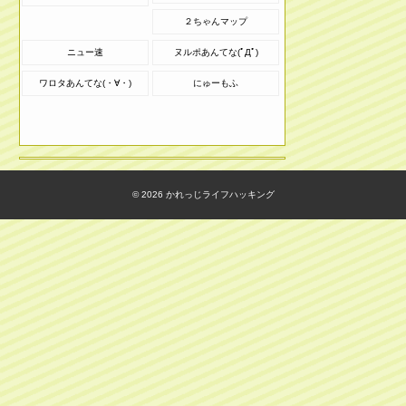
２ちゃんマップ
ニュー速
ヌルポあんてな(ﾟДﾟ)
ワロタあんてな(・∀・)
にゅーもふ
© 2026
かれっじライフハッキング