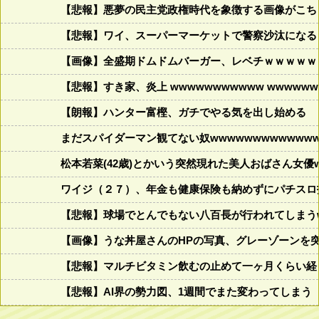
【悲報】悪夢の民主党政権時代を象徴する画像がこち
【悲報】ワイ、スーパーマーケットで警察沙汰になる
【画像】全盛期ドムドムバーガー、レベチｗｗｗｗｗ
【悲報】すき家、炎上 wwwwwwwwwww wwwwwww
【朗報】ハンター富樫、ガチでやる気を出し始める
まだスパイダーマン観てない奴wwwwwwwwwwwww
松本若菜(42歳)とかいう突然現れた美人おばさん女優
ワイジ（２７）、年金も健康保険も納めずにパチスロ
【悲報】球場でとんでもない八百長が行われてしまうww
【画像】うな丼屋さんのHPの写真、グレーゾーンを
【悲報】マルチビタミン飲むの止めて一ヶ月くらい経
【悲報】AI界の勢力図、1週間でまた変わってしまう