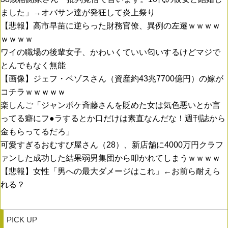
ました」→オバサン達が発狂して炎上祭り
【悲報】高市早苗に逆らった財務官僚、異例の左遷ｗｗｗｗ
ｗｗｗｗ
ワイの職場の後輩女子、かわいくていい匂いするけどマジで
とんでもなく無能
【画像】ジェフ・ベゾスさん（資産約43兆7700億円）の嫁が
コチラｗｗｗｗｗ
楽しんご「ジャンポケ斉藤さんを貶めた女は気色悪いとか言
ってる癖にフ●ラするとか口だけは素直なんだな！週刊誌から
金もらってるだろ」
可愛すぎるおむすび屋さん（28）、新店舗に4000万円クラフ
ァンした成功した結果弱男集団から叩かれてしまうｗｗｗｗ
【悲報】女性「男への最大ダメージはこれ」←お前ら耐えら
れる？
PICK UP