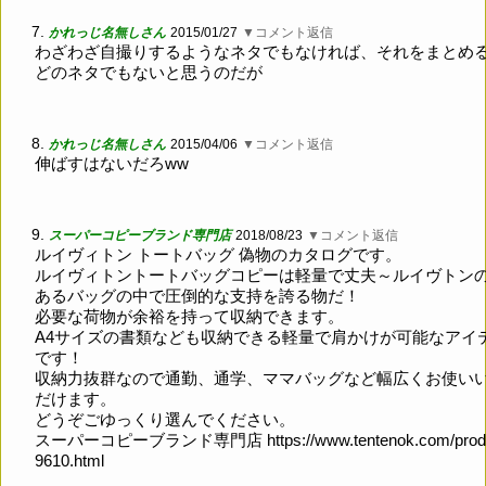
7.
かれっじ名無しさん
2015/01/27
▼コメント返信
わざわざ自撮りするようなネタでもなければ、それをまとめ
どのネタでもないと思うのだが
8.
かれっじ名無しさん
2015/04/06
▼コメント返信
伸ばすはないだろww
9.
スーパーコピーブランド専門店
2018/08/23
▼コメント返信
ルイヴィトン トートバッグ 偽物のカタログです。
ルイヴィトントートバッグコピーは軽量で丈夫～ルイヴトン
あるバッグの中で圧倒的な支持を誇る物だ！
必要な荷物が余裕を持って収納できます。
A4サイズの書類なども収納できる軽量で肩かけが可能なアイ
です！
収納力抜群なので通勤、通学、ママバッグなど幅広くお使い
だけます。
どうぞごゆっくり選んでください。
スーパーコピーブランド専門店
https://www.tentenok.com/prod
9610.html