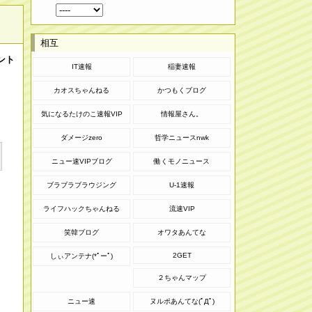
相互
ント
IT速報
稲妻速報
カオスちゃんねる
かつもくブログ
気になるたけのこ速報VIP
情報屋さん。
ダメージzero
哲学ニュースnwk
ニュー速VIPブログ
働くモノニュース
ブラブラブラウジング
U-1速報
ライフハックちゃんねる
流速VIP
笑韓ブログ
オワタあんてな
2GET
しぃアンテナ(*ﾟーﾟ)
２ちゃんマップ
ニュー速
ヌルポあんてな(ﾟДﾟ)