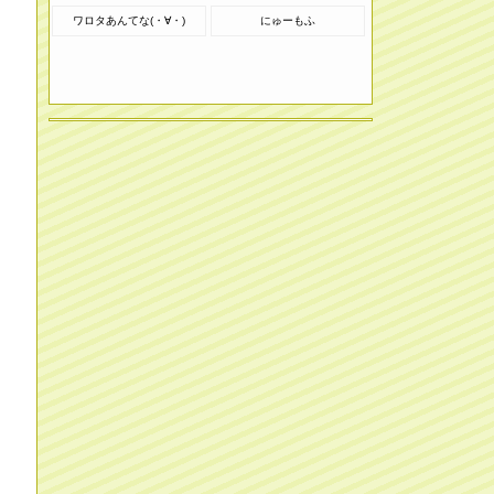
ワロタあんてな(・∀・)
にゅーもふ