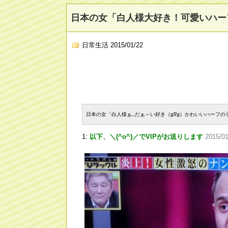
日本の女「白人様大好き！可愛いハー
日常生活
2015/01/22
日本の女「白人様ぁ…だぁ～い好き（≧∇≦）かわいいハーフの子
1:
以下、＼(^o^)／でVIPがお送りします
2015/0