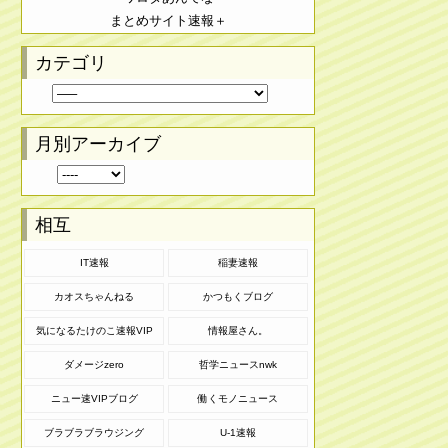
まとめサイト速報＋
カテゴリ
月別アーカイブ
相互
IT速報
稲妻速報
カオスちゃんねる
かつもくブログ
気になるたけのこ速報VIP
情報屋さん。
ダメージzero
哲学ニュースnwk
ニュー速VIPブログ
働くモノニュース
ブラブラブラウジング
U-1速報