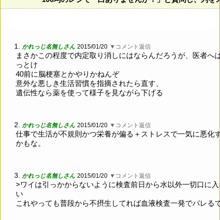
1.
かれっじ名無しさん
2015/01/20
▼コメント返信
まさかこの程度で内定取り消しにはならんだろうが、医者へ
っとけ
40前に脳梗塞とかやりかねんぞ
意外な悪しき生活習慣を指摘されたら直す、
遺伝性なら薬を使って様子を見ながら下げる
2.
かれっじ名無しさん
2015/01/20
▼コメント返信
仕事で生活が不規則かつ栄養が偏る＋ストレスで一気に悪化
かもな。
3.
かれっじ名無しさん
2015/01/20
▼コメント返信
>ワイは引っかからないように検査前日から水以外一切口に入
い
これやっても普段から不摂生してれば血液検査一発でバレる