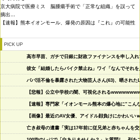
京大病院で医療ミス 脳腫瘍手術で「正常な組織」を誤って
摘出…
【速報】熊本イオンモール、爆発の原因は『これ』の可能性
PICK UP
高市早苗、ガチで日銀に財政ファイナンスを申し入れ
彼女「結婚したらバイク禁止ね」ワイ「なんでそれを
パパ活不倫を暴露された大物芸人さん(63)、晒されたL
【悲報】公立中学校の闇、可視化されるwwwwwwwww
【速報】専門家「イオンモール熊本の爆心地に”こん
【画像】最近のAV女優、アイドル顔負けにかわいい
亡き叔母の遺書「実は17年前に従兄弟と赤ちゃんを
100均のレジで「白ありませんか？」と質問し、列