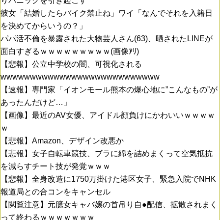
りパニックを引き起こす
彼女「結婚したらバイク禁止ね」ワイ「なんでそれを入籍日
を決めてからいうの？」
パパ活不倫を暴露された大物芸人さん(63)、晒されたLINEが
面白すぎるｗｗｗｗｗｗｗｗｗ(画像ｱﾘ)
【悲報】公立中学校の闇、可視化される
wwwwwwwwwwwwwwwwwwwwwwwwwww
【速報】専門家「イオンモール熊本の爆心地に”こんなもの”が
あったんだけど…」
【画像】最近のAV女優、アイドル顔負けにかわいいｗｗｗｗ
ｗ
【悲報】Amazon、デザイン改悪か
【悲報】女子自転車競技、ブラに綿を詰めまくって空気抵抗
を減らすチート技が発覚ｗｗｗ
【悲報】全身改造に1750万掛けた港区女子、緊急入院でNHK
報道局との合コンをキャンセル
【閲覧注意】元臆女キャバ嬢の首吊り自●配信、拡散されまく
って終わるｗｗｗｗｗｗｗ