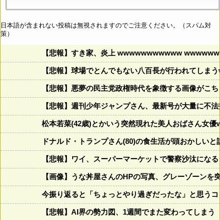
日本語が含まれない投稿は無視されますのでご注意ください。（スパム対
策）
【悲報】すき家、炎上 wwwwwwwwwww wwwwwww
【悲報】球場でとんでもない八百長が行われてしまうww
【悲報】悪夢の民主党政権時代を象徴する画像がこち
【悲報】週刊少年ジャンプさん、最新号が大量に不法
松本若菜(42歳)とかいう突然現れた美人おばさん女優
ドナルド・トランプさん(80)の食生活が頭おかしいと話題にw w
【悲報】ワイ、スーパーマーケットで警察沙汰になる
【画像】うな丼屋さんのHPの写真、グレーゾーンを
今振り返ると「ちょっとやり過ぎだったな」と思うコロ
【悲報】AI界の勢力図、1週間でまた変わってしまう