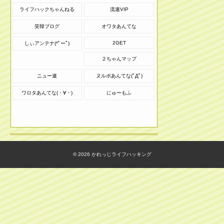
ライフハックちゃんねる
流速VIP
笑韓ブログ
オワタあんてな
2GET
しぃアンテナ(*ﾟーﾟ)
２ちゃんマップ
ニュー速
ヌルポあんてな(ﾟДﾟ)
ワロタあんてな(・∀・)
にゅーもふ
© 2026
かれっじライフハッキング