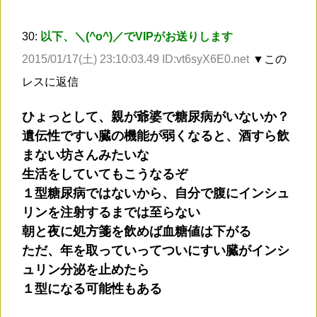
30:
以下、＼(^o^)／でVIPがお送りします
2015/01/17(土) 23:10:03.49 ID:vt6syX6E0.net
▼この
レスに返信
ひょっとして、親が爺婆で糖尿病がいないか？
遺伝性ですい臓の機能が弱くなると、酒すら飲
まない坊さんみたいな
生活をしていてもこうなるぞ
１型糖尿病ではないから、自分で腹にインシュ
リンを注射するまでは至らない
朝と夜に処方箋を飲めば血糖値は下がる
ただ、年を取っていってついにすい臓がインシ
ュリン分泌を止めたら
１型になる可能性もある