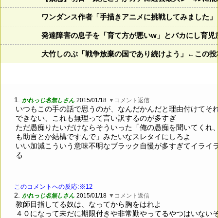
ワンダンス作者「手描きアニメに挑戦してみました」
発達障害の息子を「育て方が悪いw」とバカにし育児
大竹しのぶ「戦争放棄の国であり続けよう」←この投
1.
かれっじ名無しさん
2015/01/18
▼コメント返信
いつもこの手の話で思うのが、なんだかんだと理由付けてそ
できない、これも無理って言い訳するのが多すぎ
ただ愚痴りたいだけならそういった「俺の愚痴を聞いてくれ
も助言とか結構ですんで」みたいなスレタイにしろよ
いい加減こういう意味不明なブラック自慢が多すぎてイライ
る
このコメントへの反応:※12
2.
かれっじ名無しさん
2015/01/18
▼コメント返信
教師目指してる奴は、なってから胸をはれよ
４０になって未だに期限付きや非常勤やってるやつはいない