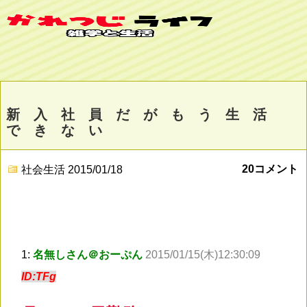
新 入 社 員 だ が も う 生 活
で き な い
20コメント
社会生活
2015/01/18
1:
名無しさん＠おーぷん
2015/01/15(木)12:30:09
ID:TFg