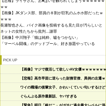
【悲報】ライザさん、お●ぱいを触られてしまうｗｗｗｗｗｗ
ｗｗ
【画像】JKダンス部、部員の８割が巨乳のムホホ部だったｗ
ｗｗｗ
長瀬智也さん、バイク画像を投稿するも見た目が汚らしいと
ネットの女性たちから批判…謝罪
【画像】中川翔子「猫は純粋、嘘をつかない」
「マーベル闘魂」のデッドプール、好き放題やっている
PICK UP
【画像】マジで復活して欲しいAV女優ｗｗｗｗｗｗ
【悲報】高市早苗に逆らった財務官僚、異例の左遷ｗ
ワイの職場の後輩女子、かわいくていい匂いするけど
ぐらんぶる原作最新話、ヤバすぎる
【緊急】明日「銀だこ」がガチに過去最大レベルに混みそ