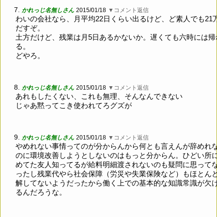
7.
かれっじ名無しさん
2015/01/18
▼コメント返信
わいの会社なら、月平均22日くらい出るけど、ど素人でも21
だすぞ。
土方だけど、残業は月5日あるかないか。遅くても六時には帰
る。
どやろ。
8.
かれっじ名無しさん
2015/01/18
▼コメント返信
あれもしたくない、これも無理、そんなんできない
じゃあ黙ってこき使われてろグズが
9.
かれっじ名無しさん
2015/01/18
▼コメント返信
やめれない事情ってのが分からんから何とも言えんが辞めれ
のに環境改善しようとしないのはもっと分からん。ひどい所
めてた友人知ってるが給料明細渡されないのも疑問に思って
ったし残業代やら社会保障（労災や失業保険など）もほとん
解してないようだったから働く上での基本的な知識常識が欠
るんだろうな。