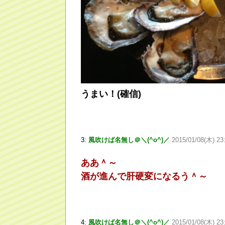
うまい！(確信)
3:
風吹けば名無し＠＼(^o^)／
2015/01/08(木) 23
ああ＾～
酒が進んで肝硬変になるう＾～
4:
風吹けば名無し＠＼(^o^)／
2015/01/08(木) 23