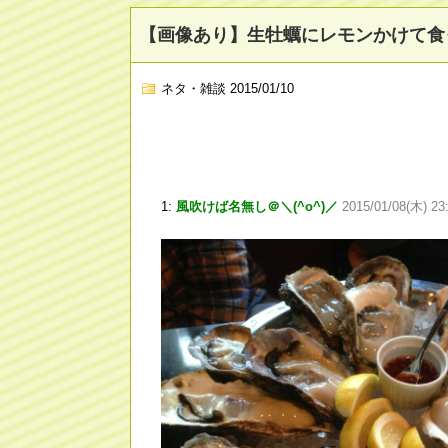
【画像あり】生牡蠣にレモンかけて食
ネタ・雑談
2015/01/10
1:
風吹けば名無し＠＼(^o^)／
2015/01/08(木) 23