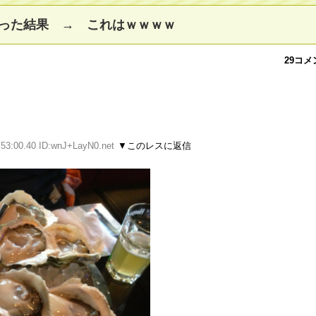
った結果 → これはｗｗｗｗ
29コメ
:53:00.40 ID:wnJ+LayN0.net
▼このレスに返信