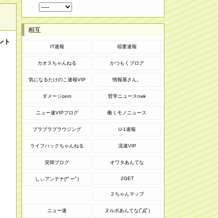
相互
ント
IT速報
稲妻速報
カオスちゃんねる
かつもくブログ
気になるたけのこ速報VIP
情報屋さん。
ダメージzero
哲学ニュースnwk
ニュー速VIPブログ
働くモノニュース
ブラブラブラウジング
U-1速報
ライフハックちゃんねる
流速VIP
笑韓ブログ
オワタあんてな
2GET
しぃアンテナ(*ﾟーﾟ)
２ちゃんマップ
ニュー速
ヌルポあんてな(ﾟДﾟ)