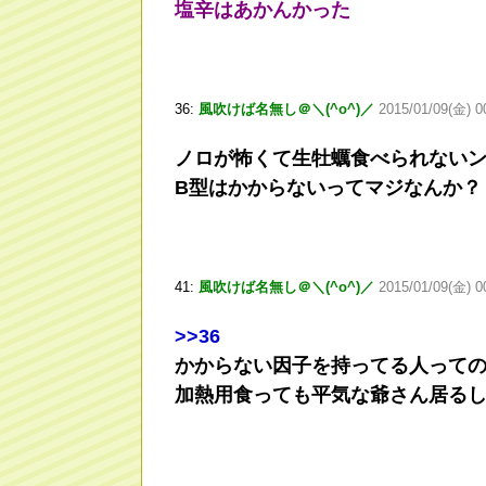
塩辛はあかんかった
36:
風吹けば名無し＠＼(^o^)／
2015/01/09(金) 0
ノロが怖くて生牡蠣食べられない
B型はかからないってマジなんか？
41:
風吹けば名無し＠＼(^o^)／
2015/01/09(金) 0
>
>36
かからない因子を持ってる人って
加熱用食っても平気な爺さん居る