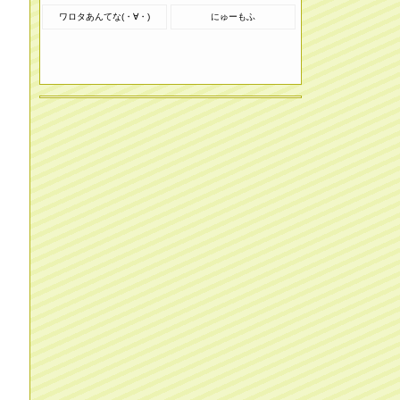
ワロタあんてな(・∀・)
にゅーもふ