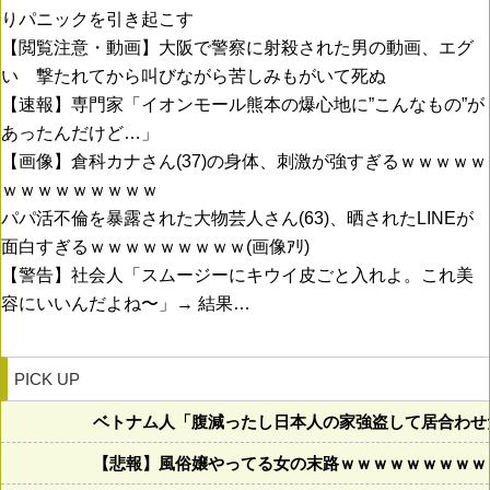
りパニックを引き起こす
【閲覧注意・動画】大阪で警察に射殺された男の動画、エグ
い 撃たれてから叫びながら苦しみもがいて死ぬ
【速報】専門家「イオンモール熊本の爆心地に”こんなもの”が
あったんだけど…」
【画像】倉科カナさん(37)の身体、刺激が強すぎるｗｗｗｗｗ
ｗｗｗｗｗｗｗｗｗ
パパ活不倫を暴露された大物芸人さん(63)、晒されたLINEが
面白すぎるｗｗｗｗｗｗｗｗｗ(画像ｱﾘ)
【警告】社会人「スムージーにキウイ皮ごと入れよ。これ美
容にいいんだよね〜」→ 結果…
PICK UP
ベトナム人「腹減ったし日本人の家強盗して居合わせ
【悲報】風俗嬢やってる女の末路ｗｗｗｗｗｗｗｗｗ