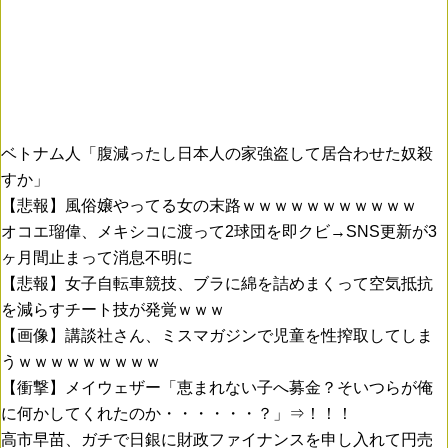
ベトナム人「腹減ったし日本人の家強盗して居合わせた奴殺
すか」
【悲報】風俗嬢やってる女の末路ｗｗｗｗｗｗｗｗｗｗｗ
オコエ瑠偉、メキシコに渡って2球団を即クビ→SNS更新が3
ヶ月間止まって消息不明に
【悲報】女子自転車競技、ブラに綿を詰めまくって空気抵抗
を減らすチート技が発覚ｗｗｗ
【画像】講談社さん、ミスマガジンで児童を性搾取してしま
うｗｗｗｗｗｗｗｗｗ
【衝撃】メイウェザー「恵まれない子へ募金？そいつらが俺
に何かしてくれたのか・・・・・・？」⇒！！！
高市早苗、ガチで日銀に財政ファイナンスを申し入れて円売