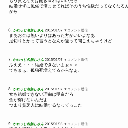
もう貧乏な男は開き直ればいいだろ
結婚せずに風俗で済ませてればそのうち性欲だってなくなる
から
6.
かれっじ名無しさん
2015/01/07
▼コメント返信
まあお金は無いよりはあった方がいいよなあ
足切りとかって言うとなんか違って聞こえちゃうけど
7.
かれっじ名無しさん
2015/01/07
▼コメント返信
ふええ・・・結婚できないよぉ＞＜
でもまぁ、孤独死増えてるからなぁ。
8.
かれっじ名無しさん
2015/01/07
▼コメント返信
女も結婚できない理由は明白だろ
金が稼げないんだよ
つまり貧乏人は結婚するなってっこた
9.
かれっじ名無しさん
2015/01/08
▼コメント返信