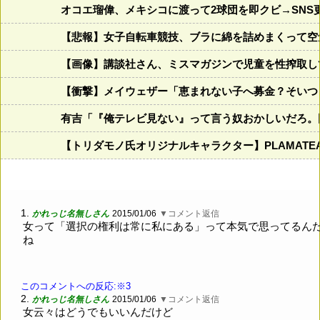
オコエ瑠偉、メキシコに渡って2球団を即クビ→SNS
【悲報】女子自転車競技、ブラに綿を詰めまくって空
【画像】講談社さん、ミスマガジンで児童を性搾取し
【衝撃】メイウェザー「恵まれない子へ募金？そいつ
有吉「『俺テレビ見ない』って言う奴おかしいだろ。
【トリダモノ氏オリジナルキャラクター】PLAMAT
1.
かれっじ名無しさん
2015/01/06
▼コメント返信
女って「選択の権利は常に私にある」って本気で思ってるん
ね
このコメントへの反応:※3
2.
かれっじ名無しさん
2015/01/06
▼コメント返信
女云々はどうでもいいんだけど