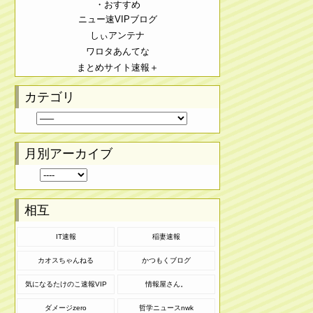
・おすすめ
ニュー速VIPブログ
しぃアンテナ
ワロタあんてな
まとめサイト速報＋
カテゴリ
月別アーカイブ
相互
IT速報
稲妻速報
カオスちゃんねる
かつもくブログ
気になるたけのこ速報VIP
情報屋さん。
ダメージzero
哲学ニュースnwk