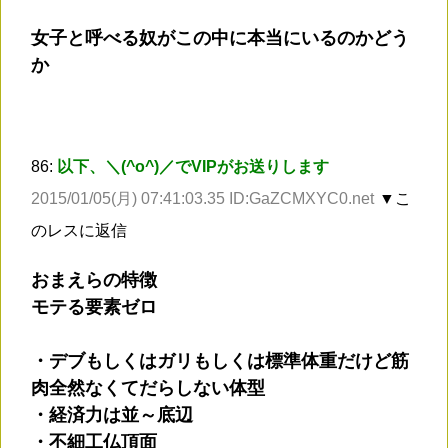
女子と呼べる奴がこの中に本当にいるのかどう
か
86:
以下、＼(^o^)／でVIPがお送りします
2015/01/05(月) 07:41:03.35 ID:GaZCMXYC0.net
▼こ
のレスに返信
おまえらの特徴
モテる要素ゼロ
・デブもしくはガリもしくは標準体重だけど筋
肉全然なくてだらしない体型
・経済力は並～底辺
・不細工仏頂面