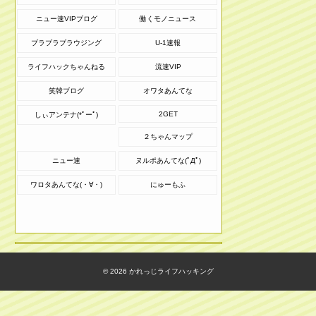
ニュー速VIPブログ
働くモノニュース
ブラブラブラウジング
U-1速報
ライフハックちゃんねる
流速VIP
笑韓ブログ
オワタあんてな
2GET
しぃアンテナ(*ﾟーﾟ)
２ちゃんマップ
ニュー速
ヌルポあんてな(ﾟДﾟ)
ワロタあんてな(・∀・)
にゅーもふ
© 2026
かれっじライフハッキング