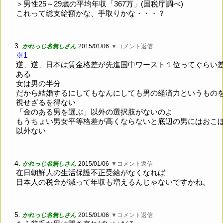
＞男性25～29歳の平均年収「367万」(国税庁調べ)
これって総支給額かな、手取りかな・・・？
3.
かれっじ名無しさん
2015/01/06
▼コメント返信
※1
逆、逆、日本は賃金格差が先進国中ワースト１位ってぐらい
ある
女は男の半分
だから結婚するにしてもなんにしても男の経済力というもの
視せざるを得ない
「金のある男を選ぶ」以外の選択肢がないのよ
もうちょい男女平等格差が高くならないと底辺の男にはおこ
以外ない
4.
かれっじ名無しさん
2015/01/06
▼コメント返信
在日朝鮮人の生活保護不正受給がなくなれば
日本人の税金が減って年収も増えるんじゃないですかね。
5.
かれっじ名無しさん
2015/01/06
▼コメント返信