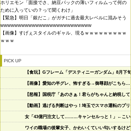
ホリエモン「面接でさ、納豆パックの薄いフィルムって何の
ために入っていの？って聞くわけ」
【緊急】明日「銀だこ」がガチに過去最大レベルに混みそう
wwwwwwwwwwwwwwwwwwwwwwwwww
【画像】すげぇスタイルのギャル、現るｗｗｗｗｗｗｗｗｗ
ｗｗｗ
PICK UP
【食玩】Gフレーム「デスティニーガンダム」8月下
【画像】愛知の半グレ、怖すぎる→御尊顔がこちら…
【怒報】国税庁「あのさぁ！君らがちゃんと納税してくれな
【動画】逃げる判断はやっ！埼玉でスマホ運転のプリ
女「43億円注文して………キャンセルっと！」←こい
ワイの職場の後輩女子、かわいくていい匂いするけど