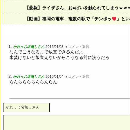
【悲報】ライザさん、お●ぱいを触られてしまうｗｗ
【動画】福岡の電車、複数の駅で「チンポッ
」とい
1.
かれっじ名無しさん
2015/01/03
▼コメント返信
なんでこうなるまで放置できるんだよ
米焚けないと飯食えないからこうなる前に洗うだろ
2.
かれっじ名無しさん
2015/01/04
▼コメント返信
らんららららんらんらん