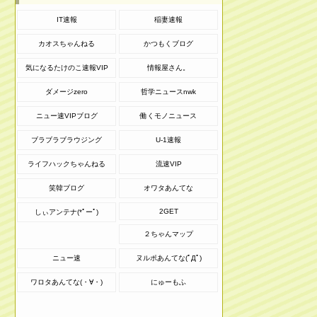
IT速報
稲妻速報
カオスちゃんねる
かつもくブログ
気になるたけのこ速報VIP
情報屋さん。
ダメージzero
哲学ニュースnwk
ニュー速VIPブログ
働くモノニュース
ブラブラブラウジング
U-1速報
ライフハックちゃんねる
流速VIP
笑韓ブログ
オワタあんてな
2GET
しぃアンテナ(*ﾟーﾟ)
２ちゃんマップ
ニュー速
ヌルポあんてな(ﾟДﾟ)
ワロタあんてな(・∀・)
にゅーもふ