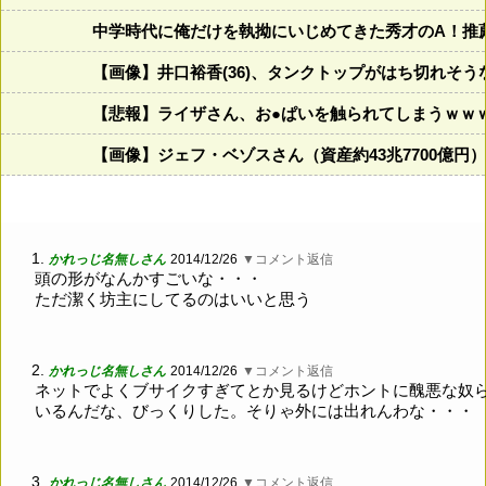
中学時代に俺だけを執拗にいじめてきた秀才のA！推
【画像】井口裕香(36)、タンクトップがはち切れそ
【悲報】ライザさん、お●ぱいを触られてしまうｗｗ
【画像】ジェフ・ベゾスさん（資産約43兆7700億円
1.
かれっじ名無しさん
2014/12/26
▼コメント返信
頭の形がなんかすごいな・・・
ただ潔く坊主にしてるのはいいと思う
2.
かれっじ名無しさん
2014/12/26
▼コメント返信
ネットでよくブサイクすぎてとか見るけどホントに醜悪な奴
いるんだな、びっくりした。そりゃ外には出れんわな・・・
3.
かれっじ名無しさん
2014/12/26
▼コメント返信