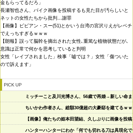
金もらってるだろ」
長瀬智也さん、バイク画像を投稿するも見た目が汚らしいと
ネットの女性たちから批判…謝罪
【画像】ビビアン・スー(51)とかいう台湾の宮沢りえがレベチ
でえっちすぎるｗｗｗ
【朗報】誤って脳幹を摘出された女性､重篤な植物状態だが､
意識は正常で何かを思考していると判明
女性「レイプされました」検事「嘘では？」女性「傷ついた
ので訴えます」
PICK UP
ミッチーこと及川光博さん、56歳で再婚→新しい命
ちいかわ作者さん、総額30億超の大豪邸を建てるｗ
【画像】俺たちの姫本田望結、久しぶりに画像を投稿した結果
ハンターハンターにわか「何でも切れる刀は具現化でき