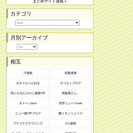
まとめサイト速報＋
カテゴリ
月別アーカイブ
相互
IT速報
稲妻速報
カオスちゃんねる
かつもくブログ
気になるたけのこ速報VIP
情報屋さん。
ダメージzero
哲学ニュースnwk
ニュー速VIPブログ
働くモノニュース
ブラブラブラウジング
U-1速報