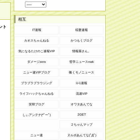
相互
ント
IT速報
稲妻速報
カオスちゃんねる
かつもくブログ
気になるたけのこ速報VIP
情報屋さん。
ダメージzero
哲学ニュースnwk
ニュー速VIPブログ
働くモノニュース
ブラブラブラウジング
U-1速報
ライフハックちゃんねる
流速VIP
笑韓ブログ
オワタあんてな
2GET
しぃアンテナ(*ﾟーﾟ)
２ちゃんマップ
ニュー速
ヌルポあんてな(ﾟДﾟ)