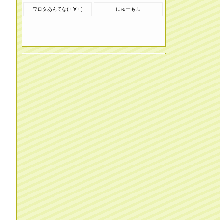
ワロタあんてな(・∀・)
にゅーもふ