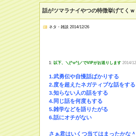
話がツマラナイやつの特徴挙げてくｗ
ネタ・雑談
2014/12/26
1:
以下、＼(^o^)／でVIPがお送りします
2014/1
1.武勇伝や自慢話ばかりする
2.度を超えたネガティブな話をする
3.知らない人の話をする
4.同じ話を何度もする
5.雑学などを語りたがる
6.話にオチがない
さぁ君はいくつ当てはまったかな