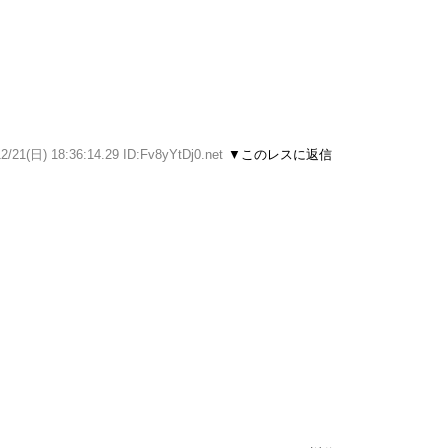
る
2/21(日) 18:36:14.29 ID:Fv8yYtDj0.net
▼このレスに返信