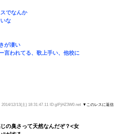
ラスでなんか
たいな
きが凄い
ー言われてる、歌上手い、他校に
／
2014/12/13(土) 18:31:47.11 ID:gIPjHZ3W0.net
▼このレスに返信
じの臭さって天然なんだぞ？<女