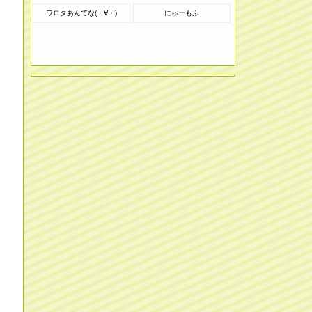
ワロタあんてな(・∀・)
にゅーもふ