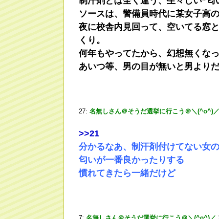
制汗剤とは全く違う、生々しい”匂
ソースは、警備員時代に某女子高
夜に校舎内見回って、空いてる窓
くり。
何年もやってたから、幻想無くな
あいつ等、男の目が無いと男より
27:
名無しさん＠そうだ選挙に行こう＠＼(^o^)
>
>21
分かるなあ、制汗剤付けてない女
匂いが一番良かったりする
慣れてきたら一緒だけど
7:
名無しさん＠そうだ選挙に行こう＠＼(^o^)／