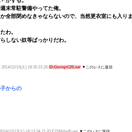
い”がする。
の週末常駐警備やってた俺。
とか全部閉めなきゃならないので、当然更衣室にも入り
ったわ。
だらしない奴等ばっかりだわ。
／
2014/12/13(土) 18:35:23.26
ID:GnrnqrC20.net
▼このレスに返信
の子からの
2014/12/13(土) 18:13:34.71 ID:EZ5NVlxd0.net
▼このレスに返信