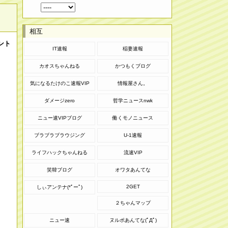
相互
ント
IT速報
稲妻速報
カオスちゃんねる
かつもくブログ
気になるたけのこ速報VIP
情報屋さん。
ダメージzero
哲学ニュースnwk
ニュー速VIPブログ
働くモノニュース
ブラブラブラウジング
U-1速報
ライフハックちゃんねる
流速VIP
笑韓ブログ
オワタあんてな
2GET
しぃアンテナ(*ﾟーﾟ)
２ちゃんマップ
ニュー速
ヌルポあんてな(ﾟДﾟ)