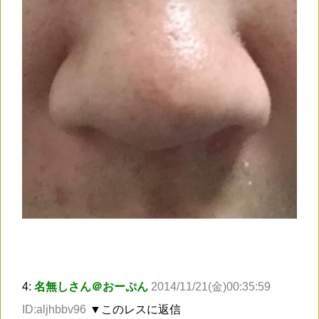
4:
名無しさん＠おーぷん
2014/11/21(金)00:35:59
ID:aljhbbv96
▼このレスに返信