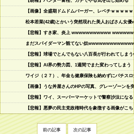
【朗報】ハンター富樫、ガチでやる気を出し始める
【画像】全盛期ドムドムバーガー、レベチｗｗｗｗｗ
松本若菜(42歳)とかいう突然現れた美人おばさん女優
【悲報】すき家、炎上 wwwwwwwwwww wwwwwww
まだスパイダーマン観てない奴wwwwwwwwwwwww
【悲報】球場でとんでもない八百長が行われてしまうww
【悲報】AI界の勢力図、1週間でまた変わってしまう
ワイジ（２７）、年金も健康保険も納めずにパチスロ
【画像】うな丼屋さんのHPの写真、グレーゾーンを
【悲報】ワイ、スーパーマーケットで警察沙汰になる
【悲報】悪夢の民主党政権時代を象徴する画像がこち
前の記事
次の記事