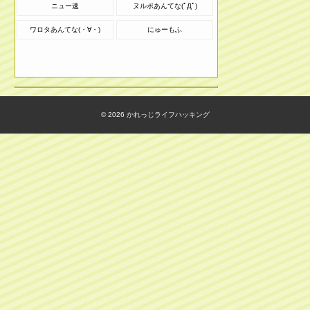
ニュー速
ヌルポあんてな(ﾟДﾟ)
ワロタあんてな(・∀・)
にゅーもふ
© 2026
かれっじライフハッキング