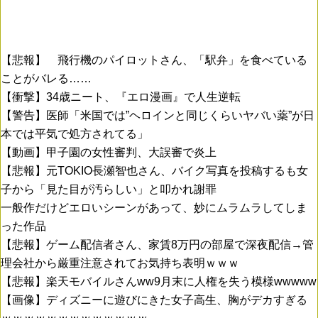
【悲報】 飛行機のパイロットさん、「駅弁」を食べている
ことがバレる……
【衝撃】34歳ニート、『エロ漫画』で人生逆転
【警告】医師「米国では”ヘロインと同じくらいヤバい薬”が日
本では平気で処方されてる」
【動画】甲子園の女性審判、大誤審で炎上
【悲報】元TOKIO長瀬智也さん、バイク写真を投稿するも女
子から「見た目が汚らしい」と叩かれ謝罪
一般作だけどエロいシーンがあって、妙にムラムラしてしま
った作品
【悲報】ゲーム配信者さん、家賃8万円の部屋で深夜配信→管
理会社から厳重注意されてお気持ち表明ｗｗｗ
【悲報】楽天モバイルさんww9月末に人権を失う模様wwwww
【画像】ディズニーに遊びにきた女子高生、胸がデカすぎる