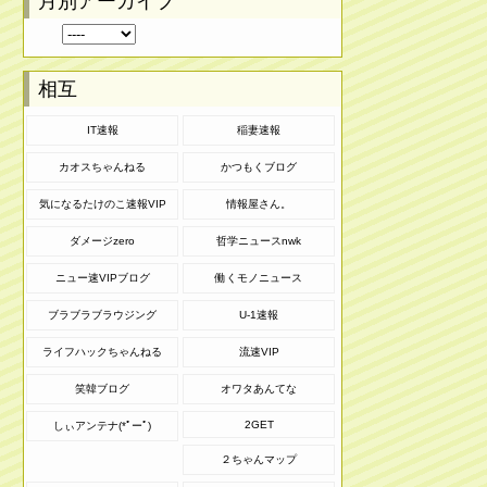
月別アーカイブ
相互
IT速報
稲妻速報
カオスちゃんねる
かつもくブログ
気になるたけのこ速報VIP
情報屋さん。
ダメージzero
哲学ニュースnwk
ニュー速VIPブログ
働くモノニュース
ブラブラブラウジング
U-1速報
ライフハックちゃんねる
流速VIP
笑韓ブログ
オワタあんてな
2GET
しぃアンテナ(*ﾟーﾟ)
２ちゃんマップ