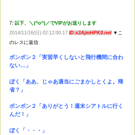
7:
以下、＼(^o^)／でVIPがお送りします
2014/11/16(日) 02:12:00.17
ID:s3AjmHPK0.net
▼こ
のレスに返信
ボンボン２「実習早くしないと飛行機間に合わ
ない…」
ぼく「ああ、じゃあ適当にごまかしとくよ。帰
省？」
ボンボン２「ありがとう！週末シアトルに行く
んだ！」
ぼく「・・・」