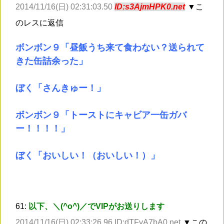
2014/11/16(日) 02:31:03.50
ID:s3AjmHPK0.net
▼こ
のレスに返信
ボンボン９「昼飯うち来て食わない？送られて
きた缶詰余った」
ぼく「さんきゅー！」
ボンボン９「トーストにキャビア一缶ガバ
ー！！！！」
ぼく「おいしい！（おいしい！）」
61:
以下、＼(^o^)／でVIPがお送りします
2014/11/16(日) 02:33:26.96 ID:dTFvA7bA0.net
▼この