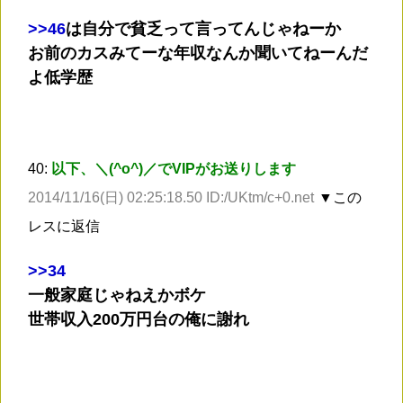
>
>46
は自分で貧乏って言ってんじゃねーか
お前のカスみてーな年収なんか聞いてねーんだ
よ低学歴
40:
以下、＼(^o^)／でVIPがお送りします
2014/11/16(日) 02:25:18.50 ID:/UKtm/c+0.net
▼この
レスに返信
>
>34
一般家庭じゃねえかボケ
世帯収入200万円台の俺に謝れ