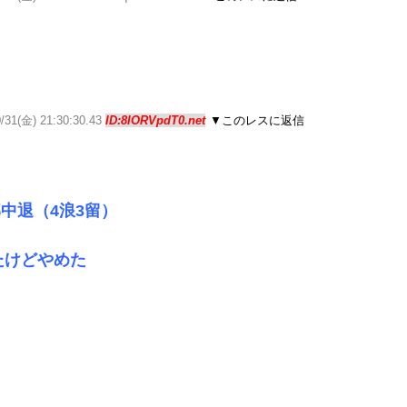
0/31(金) 21:30:30.43
ID:8IORVpdT0.net
▼このレスに返信
中退（4浪3留）
たけどやめた