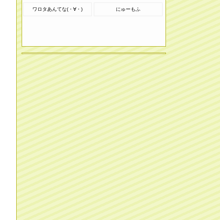
ワロタあんてな(・∀・)
にゅーもふ