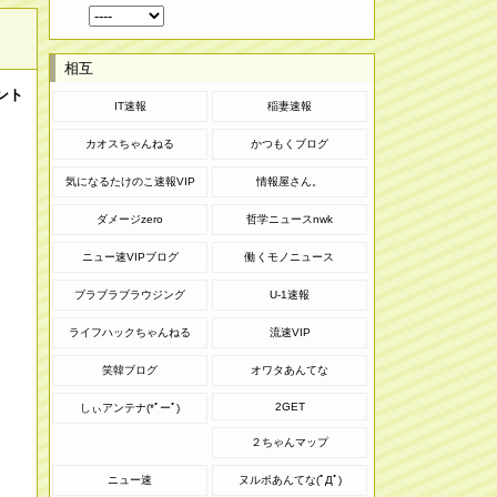
相互
ント
IT速報
稲妻速報
カオスちゃんねる
かつもくブログ
気になるたけのこ速報VIP
情報屋さん。
ダメージzero
哲学ニュースnwk
ニュー速VIPブログ
働くモノニュース
ブラブラブラウジング
U-1速報
ライフハックちゃんねる
流速VIP
笑韓ブログ
オワタあんてな
2GET
しぃアンテナ(*ﾟーﾟ)
２ちゃんマップ
ニュー速
ヌルポあんてな(ﾟДﾟ)