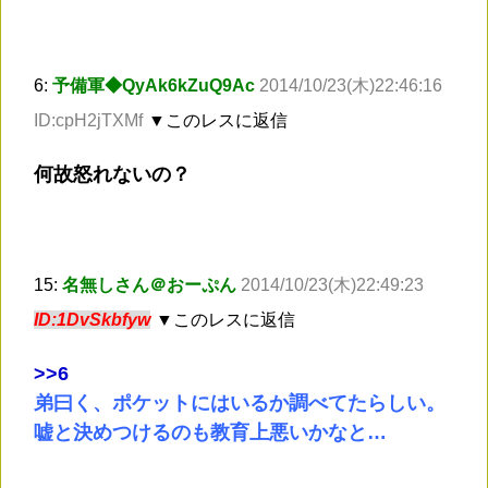
6:
予備軍◆QyAk6kZuQ9Ac
2014/10/23(木)22:46:16
ID:cpH2jTXMf
▼このレスに返信
何故怒れないの？
15:
名無しさん＠おーぷん
2014/10/23(木)22:49:23
ID:1DvSkbfyw
▼このレスに返信
>
>6
弟曰く、ポケットにはいるか調べてたらしい。
嘘と決めつけるのも教育上悪いかなと…