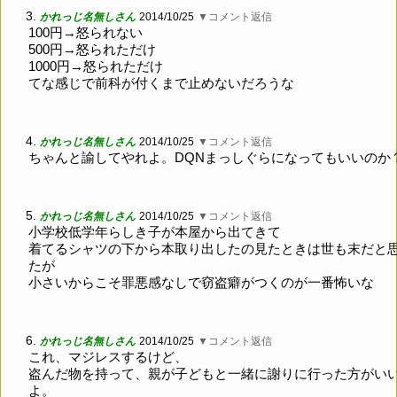
3.
かれっじ名無しさん
2014/10/25
▼コメント返信
100円→怒られない
500円→怒られただけ
1000円→怒られただけ
てな感じで前科が付くまで止めないだろうな
4.
かれっじ名無しさん
2014/10/25
▼コメント返信
ちゃんと諭してやれよ。DQNまっしぐらになってもいいのか
5.
かれっじ名無しさん
2014/10/25
▼コメント返信
小学校低学年らしき子が本屋から出てきて
着てるシャツの下から本取り出したの見たときは世も末だと
たが
小さいからこそ罪悪感なしで窃盗癖がつくのが一番怖いな
6.
かれっじ名無しさん
2014/10/25
▼コメント返信
これ、マジレスするけど、
盗んだ物を持って、親が子どもと一緒に謝りに行った方がい
よ。