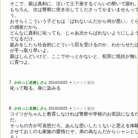
そこで、親は真剣に、泣いて土下座するぐらいの勢いで謝れ
もちろん、次は警察に突き出してくださってかまいませんっ
う。
おそらくこういう子どもは「ばれないんだから何が悪い」ぐ
の感覚だから、
どんなに真剣に叱っても、じゃあ次からばれないようにしよ
てなるだけ。
盗みをしたら社会的にどういう罰を受けるのか、わからせた
が手っ取り早いよ。
親はしんどいけど、ここでやっとかないと、犯罪に抵抗が無
に育つよ。
7.
かれっじ名無しさん
2014/10/25
▼コメント返信
叱って殴る。身に染みる
8.
かれっじ名無しさん
2014/10/25
▼コメント返信
コイツがちゃんと教育しなければ警察や学校のお世話になる
だ。
そっちの方が可哀想だろ。あんな思いしたくないと思える体
させておくのも家族の愛情だぞ。弟の為なんだからシャンと
ろ！