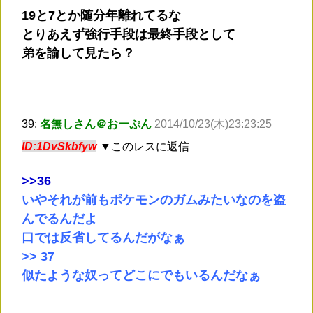
19と7とか随分年離れてるな
とりあえず強行手段は最終手段として
弟を諭して見たら？
39:
名無しさん＠おーぷん
2014/10/23(木)23:23:25
ID:1DvSkbfyw
▼このレスに返信
>
>36
いやそれが前もポケモンのガムみたいなのを盗
んでるんだよ
口では反省してるんだがなぁ
>> 37
似たような奴ってどこにでもいるんだなぁ