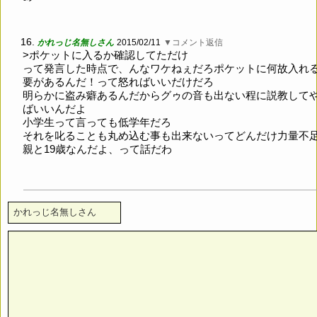
16.
かれっじ名無しさん
2015/02/11
▼コメント返信
>ポケットに入るか確認してただけ
って発言した時点で、んなワケねぇだろポケットに何故入れ
要があるんだ！って怒ればいいだけだろ
明らかに盗み癖あるんだからグゥの音も出ない程に説教して
ばいいんだよ
小学生って言っても低学年だろ
それを叱ることも丸め込む事も出来ないってどんだけ力量不
親と19歳なんだよ、って話だわ