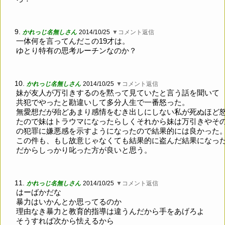
9.
かれっじ名無しさん
2014/10/25
▼コメント返信
一体何を言ってんだこの19才は。
ゆとり特有の思考ルーチンなのか？
10.
かれっじ名無しさん
2014/10/25
▼コメント返信
妹が友人が万引きするのを黙って見ていたと言う話を聞いて
共犯でやったと勘違いして多分人生で一番怒った。
無愛想だが殆どあまり感情をむき出しにしない私が死ぬほど
たので妹はトラウマになったらしくそれから妹は万引きやそ
の犯罪に嫌悪感を示すようになったので結果的には良かった
この件も、もし故意じゃなくても結果的に盗んだ結果になっ
だからしっかり叱った方が良いと思う。
11.
かれっじ名無しさん
2014/10/25
▼コメント返信
はーばかだな
暴力はいかんとか思ってるのか
理由なき暴力と教育的指導は違うんだから手をあげろよ
そうすれば次から怯えるから