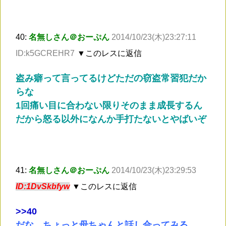
40:
名無しさん＠おーぷん
2014/10/23(木)23:27:11
ID:k5GCREHR7
▼このレスに返信
盗み癖って言ってるけどただの窃盗常習犯だか
らな
1回痛い目に合わない限りそのまま成長するん
だから怒る以外になんか手打たないとやばいぞ
41:
名無しさん＠おーぷん
2014/10/23(木)23:29:53
ID:1DvSkbfyw
▼このレスに返信
>
>40
だな。ちょっと母ちゃんと話し合ってみる