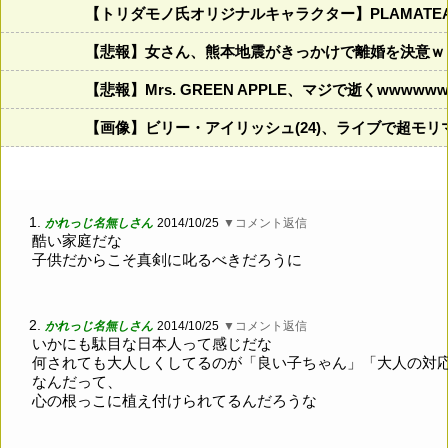
【トリダモノ氏オリジナルキャラクター】PLAMAT
【悲報】女さん、熊本地震がきっかけで離婚を決意ｗ
【悲報】Mrs. GREEN APPLE、マジで逝くwwwww
【画像】ビリー・アイリッシュ(24)、ライブで超モ
1.
かれっじ名無しさん
2014/10/25
▼コメント返信
酷い家庭だな
子供だからこそ真剣に叱るべきだろうに
2.
かれっじ名無しさん
2014/10/25
▼コメント返信
いかにも駄目な日本人って感じだな
何されても大人しくしてるのが「良い子ちゃん」「大人の対
なんだって、
心の根っこに植え付けられてるんだろうな