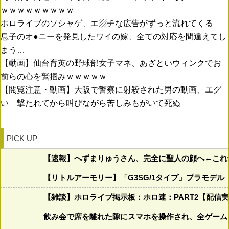
ｗｗｗｗｗｗｗｗｗ
ホロライブのソシャゲ、エ▨チな広告がずっと流れてくる
息子のオ●ニーを発見したワイの嫁、全ての対応を間違えてし
まう…
【動画】仙台育英の野球部女子マネ、あざといウィンクでお
前らの心を鷲掴みｗｗｗｗｗ
【閲覧注意・動画】大阪で警察に射殺された男の動画、エグ
い 撃たれてから叫びながら苦しみもがいて死ぬ
PICK UP
【速報】へずまりゅうさん、完全に聖人の顔へ←これw w w
【リトルアーモリー】「G3SG/1タイプ」プラモデル
【雑談】ホロライブ掲示板：ホロ速：PART2【配信
飲み会で席を離れた隙にスマホを操作され、全ゲーム