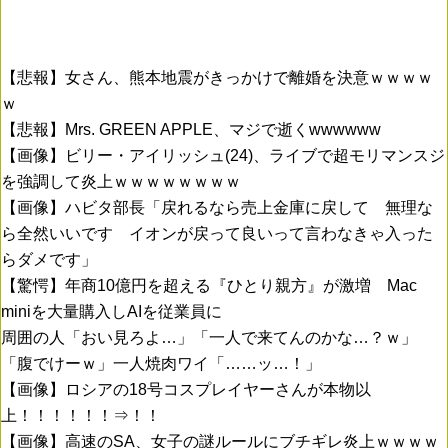
【悲報】女さん、熊本地震がきっかけで離婚を決意ｗｗｗｗ
ｗ
【悲報】Mrs. GREEN APPLE、マジで逝くwwwwww
【画像】ビリー・アイリッシュ(24)、ライブで超モリマンスジ
を強調して炎上ｗｗｗｗｗｗｗｗ
【画像】ハビタ部長「戻れるなら売上金庫に戻して 無理な
ら全然いいです イオンが戻って良いって言わなきゃ入った
らダメです」
【驚愕】年商10億円を超える『ひとり親方』が激増 Mac
miniを大量購入しAIを従業員に
周囲の人「おい見ろよ…」「一人で来てんのかな…？ｗ」
「腹でけーｗ」一人焼肉ワイ「……ッ…！」
【画像】ロシアの18号コスプレイヤーさんが本物以
上！！！！！！⇒！！
【画像】高速のSA、女子の謎ルールにブチギレ炎上ｗｗｗｗ