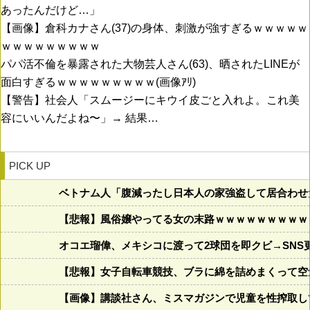
あったんだけど…」
【画像】倉科カナさん(37)の身体、刺激が強すぎるｗｗｗｗｗ
ｗｗｗｗｗｗｗｗｗ
パパ活不倫を暴露された大物芸人さん(63)、晒されたLINEが
面白すぎるｗｗｗｗｗｗｗｗｗ(画像ｱﾘ)
【警告】社会人「スムージーにキウイ皮ごと入れよ。これ美
容にいいんだよね〜」→ 結果…
PICK UP
ベトナム人「腹減ったし日本人の家強盗して居合わせ
【悲報】風俗嬢やってる女の末路ｗｗｗｗｗｗｗｗｗ
オコエ瑠偉、メキシコに渡って2球団を即クビ→SNS
【悲報】女子自転車競技、ブラに綿を詰めまくって空
【画像】講談社さん、ミスマガジンで児童を性搾取し