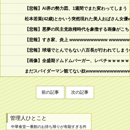
【悲報】AI界の勢力図、1週間でまた変わってしまう
松本若菜(42歳)とかいう突然現れた美人おばさん女優
【悲報】悪夢の民主党政権時代を象徴する画像がこち
【悲報】すき家、炎上 wwwwwwwwwww wwwwwww
【悲報】球場でとんでもない八百長が行われてしまうww
【画像】全盛期ドムドムバーガー、レベチｗｗｗｗｗ
まだスパイダーマン観てない奴wwwwwwwwwwwww
前の記事
次の記事
管理人ひとこと
中華食堂一番館のお持ち帰りが有能すぎる件