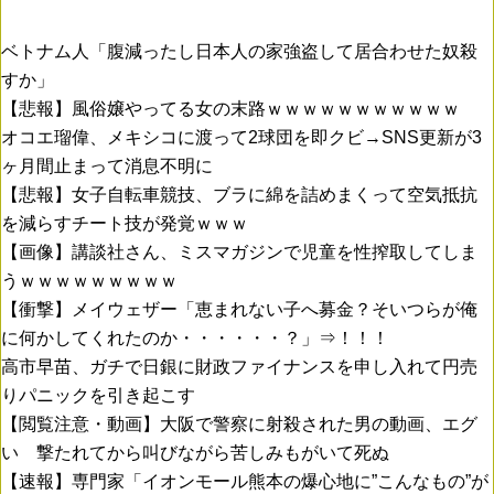
ベトナム人「腹減ったし日本人の家強盗して居合わせた奴殺
すか」
【悲報】風俗嬢やってる女の末路ｗｗｗｗｗｗｗｗｗｗｗ
オコエ瑠偉、メキシコに渡って2球団を即クビ→SNS更新が3
ヶ月間止まって消息不明に
【悲報】女子自転車競技、ブラに綿を詰めまくって空気抵抗
を減らすチート技が発覚ｗｗｗ
【画像】講談社さん、ミスマガジンで児童を性搾取してしま
うｗｗｗｗｗｗｗｗｗ
【衝撃】メイウェザー「恵まれない子へ募金？そいつらが俺
に何かしてくれたのか・・・・・・？」⇒！！！
高市早苗、ガチで日銀に財政ファイナンスを申し入れて円売
りパニックを引き起こす
【閲覧注意・動画】大阪で警察に射殺された男の動画、エグ
い 撃たれてから叫びながら苦しみもがいて死ぬ
【速報】専門家「イオンモール熊本の爆心地に”こんなもの”が