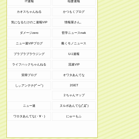
IT速報
稲妻速報
カオスちゃんねる
かつもくブログ
気になるたけのこ速報VIP
情報屋さん。
ダメージzero
哲学ニュースnwk
ニュー速VIPブログ
働くモノニュース
ブラブラブラウジング
U-1速報
ライフハックちゃんねる
流速VIP
笑韓ブログ
オワタあんてな
2GET
しぃアンテナ(*ﾟーﾟ)
２ちゃんマップ
ニュー速
ヌルポあんてな(ﾟДﾟ)
ワロタあんてな(・∀・)
にゅーもふ