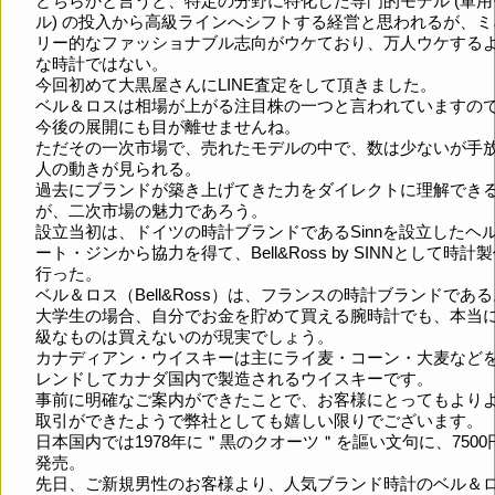
どちらかと言うと、特定の分野に特化した専門的モデル (軍用
ル) の投入から高級ラインへシフトする経営と思われるが、ミ
リー的なファッショナブル志向がウケており、万人ウケする
な時計ではない。
今回初めて大黒屋さんにLINE査定をして頂きました。
ベル＆ロスは相場が上がる注目株の一つと言われていますの
今後の展開にも目が離せませんね。
ただその一次市場で、売れたモデルの中で、数は少ないが手
人の動きが見られる。
過去にブランドが築き上げてきた力をダイレクトに理解でき
が、二次市場の魅力であろう。
設立当初は、ドイツの時計ブランドであるSinnを設立したヘ
ート・ジンから協力を得て、Bell&Ross by SINNとして時計
行った。
ベル＆ロス（Bell&Ross）は、フランスの時計ブランドである
大学生の場合、自分でお金を貯めて買える腕時計でも、本当
級なものは買えないのが現実でしょう。
カナディアン・ウイスキーは主にライ麦・コーン・大麦など
レンドしてカナダ国内で製造されるウイスキーです。
事前に明確なご案内ができたことで、お客様にとってもより
取引ができたようで弊社としても嬉しい限りでございます。
日本国内では1978年に＂黒のクオーツ＂を謳い文句に、7500
発売。
先日、ご新規男性のお客様より、人気ブランド時計のベル＆