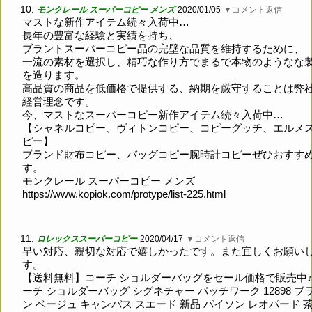
10.
モンクレール スーパーコピー メンズ
2020/01/05
▼コメント返信
マストな新作アイテム続々入荷中…
長年の豊富な経験と実績を持ち、
ブラントスーパーコピー品の完壁な品質を維持するために、
一流の素材を選択し、精巧な作り方でまるで本物のようなな
を造ります。
高品質の商品を低価格で提供する、納期を厳守することは弊
経営理念です。
今、マストなスーパーコピー新作アイテム続々入荷中…
【シャネルコピー、ヴィトンコピー、コピーグッチ、エルメ
ピー】
ブランド財布コピー、バッグコピー腕時計コピーぜひおすす
す。
モンクレール スーパーコピー メンズ
https://www.kopiok.com/protype/list-225.html
11.
ロレックススーパーコピー
2020/04/17
▼コメント返信
早い対応、親切な対応で嬉しかったです。また宜しくお願い
す。
【送料無料】コーチ ショルダーバッグをセール価格で販売中
ーチ ショルダーバッグ シグネチャー パッチワーク 12898 ブ
ン ベージュ キャンバス スエード 新品 パイソン レオパード 茶