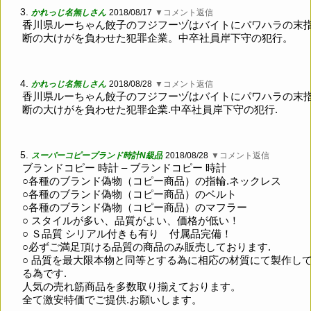
3.
かれっじ名無しさん
2018/08/17
▼コメント返信
香川県ルーちゃん餃子のフジフーヅはバイトにパワハラの末
断の大けがを負わせた犯罪企業。中卒社員岸下守の犯行。
4.
かれっじ名無しさん
2018/08/28
▼コメント返信
香川県ルーちゃん餃子のフジフーヅはバイトにパワハラの末
断の大けがを負わせた犯罪企業.中卒社員岸下守の犯行.
5.
スーパーコピーブランド時計N級品
2018/08/28
▼コメント返信
ブランドコピー 時計 – ブランドコピー 時計
○各種のブランド偽物（コピー商品）の指輪.ネックレス
○各種のブランド偽物（コピー商品）のベルト
○各種のブランド偽物（コピー商品）のマフラー
○ スタイルが多い、品質がよい、価格が低い！
○ Ｓ品質 シリアル付きも有り 付属品完備！
○必ずご満足頂ける品質の商品のみ販売しております.
○ 品質を最大限本物と同等とする為に相応の材質にて製作し
る為です.
人気の売れ筋商品を多数取り揃えております。
全て激安特価でご提供.お願いします。