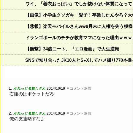
ワイ、「着衣おっばい」でしか抜けない体質になって
【画像】小学生クソガキ「愛子！卒業したんやろ？大学
【悲報】楽天モバイルさんww9月末に人権を失う模様
ドランゴボールのチチが教育ママになった理由ｗｗｗ
【衝撃】34歳ニート、『エロ漫画』で人生逆転
SNSで知り合ったJK10人とS●Xしてハメ撮り770本
1.
かれっじ名無しさん
2014/10/19
▼コメント返信
右腰のはポケットだろ
2.
かれっじ名無しさん
2014/10/19
▼コメント返信
俺の友達晒すなよ