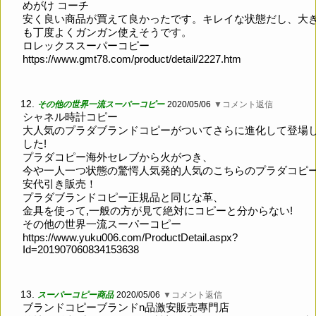
めがけ コーチ
安く良い商品が買えて良かったです。キレイな状態だし、大
も丁度よくガンガン使えそうです。
ロレックススーパーコピー
https://www.gmt78.com/product/detail/2227.htm
12.
その他の世界一流スーパーコピー
2020/05/06
▼コメント返信
シャネル時計コピー
大人気のプラダブランドコピーがついてさらに進化して登場
した!
プラダコピー海外セレブから火がつき、
今や一人一つ状態の驚愕人気発的人気のこちらのプラダコピ
安代引き販売！
プラダブランドコピー正規品と同じな革、
金具を使って,一般の方が見て絶対にコピーと分からない!
その他の世界一流スーパーコピー
https://www.yuku006.com/ProductDetail.aspx?
Id=201907060834153638
13.
スーパーコピー商品
2020/05/06
▼コメント返信
ブランドコピーブランドn品激安販売專門店