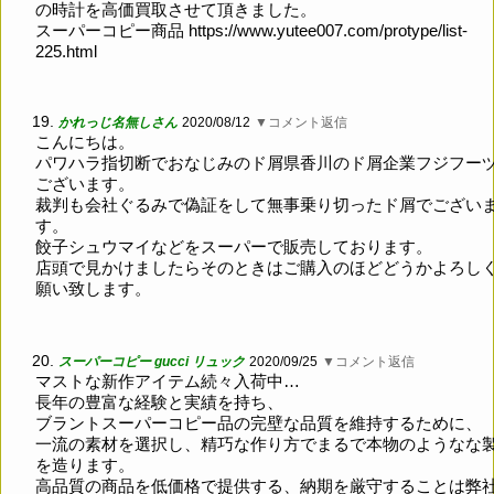
の時計を高価買取させて頂きました。
スーパーコピー商品
https://www.yutee007.com/protype/list-
225.html
19.
かれっじ名無しさん
2020/08/12
▼コメント返信
こんにちは。
パワハラ指切断でおなじみのド屑県香川のド屑企業フジフー
ございます。
裁判も会社ぐるみで偽証をして無事乗り切ったド屑でござい
す。
餃子シュウマイなどをスーパーで販売しております。
店頭で見かけましたらそのときはご購入のほどどうかよろし
願い致します。
20.
スーパーコピー gucci リュック
2020/09/25
▼コメント返信
マストな新作アイテム続々入荷中…
長年の豊富な経験と実績を持ち、
ブラントスーパーコピー品の完壁な品質を維持するために、
一流の素材を選択し、精巧な作り方でまるで本物のようなな
を造ります。
高品質の商品を低価格で提供する、納期を厳守することは弊