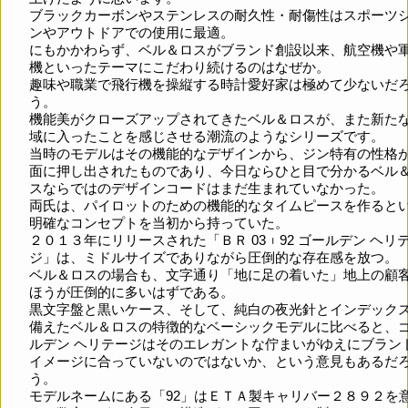
ブラックカーボンやステンレスの耐久性・耐傷性はスポーツ
ンやアウトドアでの使用に最適。
にもかかわらず、ベル＆ロスがブランド創設以来、航空機や
機といったテーマにこだわり続けるのはなぜか。
趣味や職業で飛行機を操縦する時計愛好家は極めて少ないだ
う。
機能美がクローズアップされてきたベル＆ロスが、また新た
域に入ったことを感じさせる潮流のようなシリーズです。
当時のモデルはその機能的なデザインから、ジン特有の性格
面に押し出されたものであり、今日ならひと目で分かるベル
スならではのデザインコードはまだ生まれていなかった。
両氏は、パイロットのための機能的なタイムピースを作ると
明確なコンセプトを当初から持っていた。
２０１３年にリリースされた「ＢＲ 03︲92 ゴールデン ヘリ
ジ」は、ミドルサイズでありながら圧倒的な存在感を放つ。
ベル＆ロスの場合も、文字通り「地に足の着いた」地上の顧
ほうが圧倒的に多いはずである。
黒文字盤と黒いケース、そして、純白の夜光針とインデック
備えたベル＆ロスの特徴的なベーシックモデルに比べると、
ルデン ヘリテージはそのエレガントな佇まいがゆえにブラン
イメージに合っていないのではないか、という意見もあるだ
う。
モデルネームにある「92」はＥＴＡ製キャリバー２８９２を