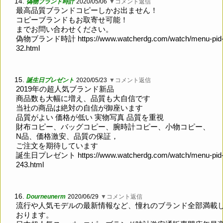
14.
偽物ブランド時計
2020/05/06
▼コメント返信
最高品質ブランドコピーしかお出ません！
コピーブランドもお取寄せ可能！
までお問い合わせください。
偽物ブランド時計
https://www.watcherdg.com/watch/menu-pid
32.html
15.
誕生日プレゼント
2020/05/23
▼コメント返信
2019年の超人気ブランド新品
商品数も大幅に増え、品質も大自信です
当社の商品は絶対の自信が御座います
品質がよい 価格が低い 実物写真 品質を重視
財布コピー、バッグコピー、腕時計コピー、小物コピー、
N品、価格激安、品質の保証，
ご注文を期待しています
誕生日プレゼント
https://www.watcherdg.com/watch/menu-pid
243.html
16.
Dourneunerm
2020/06/29
▼コメント返信
流行や人気モデルの最新情報など、憧れのブランド全部満載
おります。