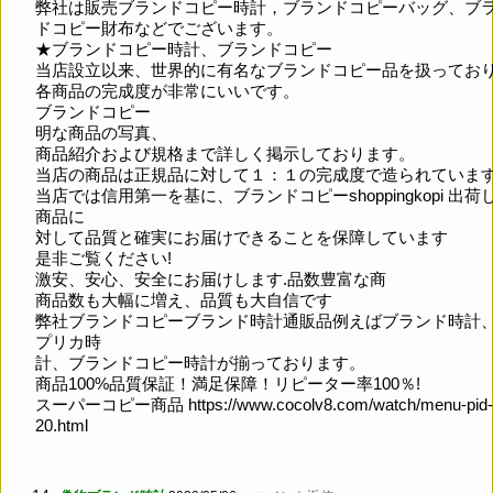
弊社は販売ブランドコピー時計，ブランドコピーバッグ、ブ
ドコピー財布などでございます。
★ブランドコピー時計、ブランドコピー
当店設立以来、世界的に有名なブランドコピー品を扱ってお
各商品の完成度が非常にいいです。
ブランドコピー
明な商品の写真、
商品紹介および規格まで詳しく掲示しております。
当店の商品は正規品に対して１：１の完成度で造られていま
当店では信用第一を基に、ブランドコピーshoppingkopi 出荷
商品に
対して品質と確実にお届けできることを保障しています
是非ご覧ください!
激安、安心、安全にお届けします.品数豊富な商
商品数も大幅に増え、品質も大自信です
弊社ブランドコピーブランド時計通販品例えばブランド時計
プリカ時
計、ブランドコピー時計が揃っております。
商品100%品質保証！満足保障！リピーター率100％!
スーパーコピー商品
https://www.cocolv8.com/watch/menu-pid-
20.html