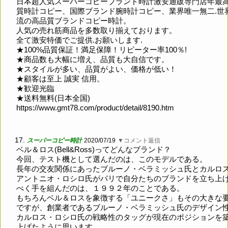
日本超人気スーパーコピーブランド時計激安通販専門店年最
質時計コピー、国際ブランド腕時計コピー、業界唯一無二.世
流の高品質ブランドコピー時計。
人気の売れ筋商品を多数取り揃えております。
全て激安特価でご提供.お願いします.
★100%品質保証！満足保障！リピーター率100％!
★商品数も大幅に増え、品質も大自信です。
★スタイルが多い、品質がよい、価格が低い！
★顧客は至上 誠実 信用。
★歓迎光臨
★送料無料(日本全国)
https://www.gmt78.com/product/detail/8190.htm
17.
スーパーコピー時計
2020/07/19
▼コメント返信
ベル＆ロス(Bell&Ross)ってどんなブランド？
今回、テスト機として選んだのは、このモデルである。
長年の交友関係にあったブルーノ・ベラミッシュ氏とカルロ
アントニオ・ロシロ氏がパリで自分たちのブランドを立ち上
べく手を組んだのは、１９９２年のことである。
もちろんベル＆ロスを象徴する「ユニークさ」もその大きな
ですが、創業者であるブルーノ・ベラミッシュ氏のデザイン
カルロス・ロシロ氏の戦略性のタッグが現在のポジションを
上げたように思います。