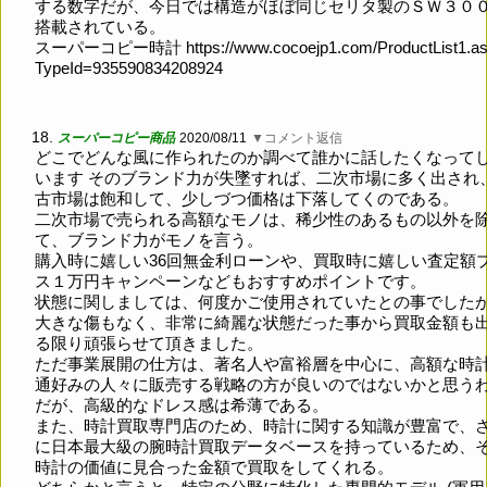
する数字だが、今日では構造がほぼ同じセリタ製のＳＷ３０
搭載されている。
スーパーコピー時計
https://www.cocoejp1.com/ProductList1.a
TypeId=935590834208924
18.
スーパーコピー商品
2020/08/11
▼コメント返信
どこでどんな風に作られたのか調べて誰かに話したくなって
います そのブランド力が失墜すれば、二次市場に多く出され
古市場は飽和して、少しづつ価格は下落してくのである。
二次市場で売られる高額なモノは、稀少性のあるもの以外を
て、ブランド力がモノを言う。
購入時に嬉しい36回無金利ローンや、買取時に嬉しい査定額
ス１万円キャンペーンなどもおすすめポイントです。
状態に関しましては、何度かご使用されていたとの事でした
大きな傷もなく、非常に綺麗な状態だった事から買取金額も
る限り頑張らせて頂きました。
ただ事業展開の仕方は、著名人や富裕層を中心に、高額な時
通好みの人々に販売する戦略の方が良いのではないかと思う
だが、高級的なドレス感は希薄である。
また、時計買取専門店のため、時計に関する知識が豊富で、
に日本最大級の腕時計買取データベースを持っているため、
時計の価値に見合った金額で買取をしてくれる。