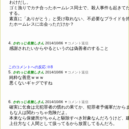
わけだし。
ゴミ漁りでカチ合ったホームレス同士で、殺人事件も起きて
する。
素直に「ありがとう」と受け取れない、不必要なプライドを
たホームレスに出会っただけか？
4.
かれっじ名無しさん
2014/10/06
▼コメント返信
感謝されたいからやるというのは偽善者のすること
このコメントへの反応:※8
5.
かれっじ名無しさん
2014/10/06
▼コメント返信
純粋な善意ｗｗｗ
悪くないギャグですね
6.
かれっじ名無しさん
2014/10/06
▼コメント返信
確実に乞食は元犯罪者の慣れの果てか、犯罪者予備軍だから
もな人は関わっちゃ危険だよ。
本来なら保健所がちゃんと駆除すべき対象なんだろうけど、
上仕方なく人間として扱ってるから放置してるんだろ。