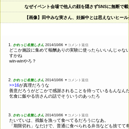
なぜイベント会場で他人の顔を隠さずSNSに無断で
【画像】田中みな実さん、妊娠中とは思えないヒール
1.
かれっじ名無しさん
2014/10/06
▼コメント返信
どこか施設に集めて報酬ありの実験に使ったらいいんじゃな
すかね
win-winやろ？
2.
かれっじ名無しさん
2014/10/06
▼コメント返信
>>16
が真理だろうな
善意だろうがどこかで感謝されることを待っているもんなん
乞食に飯やる坊さんの話でそういうのあったろ
3.
かれっじ名無しさん
2014/10/06
▼コメント返信
たいていは、残飯を漁って食べてるだろうになあ。
「期限切れ」なだけで、普通に食べられる弁当なども捨てて