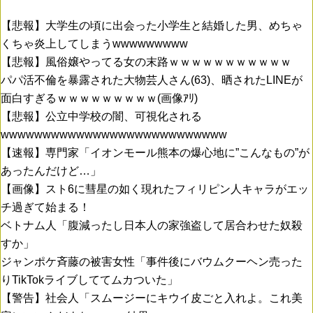
【悲報】大学生の頃に出会った小学生と結婚した男、めちゃ
くちゃ炎上してしまうwwwwwwwww
【悲報】風俗嬢やってる女の末路ｗｗｗｗｗｗｗｗｗｗｗ
パパ活不倫を暴露された大物芸人さん(63)、晒されたLINEが
面白すぎるｗｗｗｗｗｗｗｗｗ(画像ｱﾘ)
【悲報】公立中学校の闇、可視化される
wwwwwwwwwwwwwwwwwwwwwwwwwww
【速報】専門家「イオンモール熊本の爆心地に”こんなもの”が
あったんだけど…」
【画像】スト6に彗星の如く現れたフィリピン人キャラがエッ
チ過ぎて始まる！
ベトナム人「腹減ったし日本人の家強盗して居合わせた奴殺
すか」
ジャンポケ斉藤の被害女性「事件後にバウムクーヘン売った
りTikTokライブしててムカついた」
【警告】社会人「スムージーにキウイ皮ごと入れよ。これ美