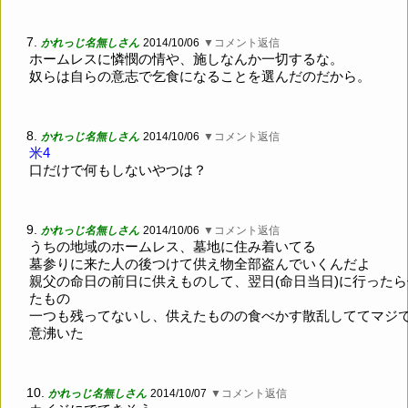
7.
かれっじ名無しさん
2014/10/06
▼コメント返信
ホームレスに憐憫の情や、施しなんか一切するな。
奴らは自らの意志で乞食になることを選んだのだから。
8.
かれっじ名無しさん
2014/10/06
▼コメント返信
米4
口だけで何もしないやつは？
9.
かれっじ名無しさん
2014/10/06
▼コメント返信
うちの地域のホームレス、墓地に住み着いてる
墓参りに来た人の後つけて供え物全部盗んでいくんだよ
親父の命日の前日に供えものして、翌日(命日当日)に行った
たもの
一つも残ってないし、供えたものの食べかす散乱しててマジ
意沸いた
10.
かれっじ名無しさん
2014/10/07
▼コメント返信