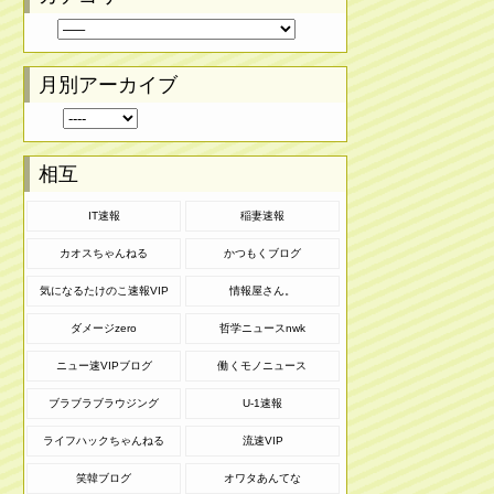
月別アーカイブ
相互
IT速報
稲妻速報
カオスちゃんねる
かつもくブログ
気になるたけのこ速報VIP
情報屋さん。
ダメージzero
哲学ニュースnwk
ニュー速VIPブログ
働くモノニュース
ブラブラブラウジング
U-1速報
ライフハックちゃんねる
流速VIP
笑韓ブログ
オワタあんてな