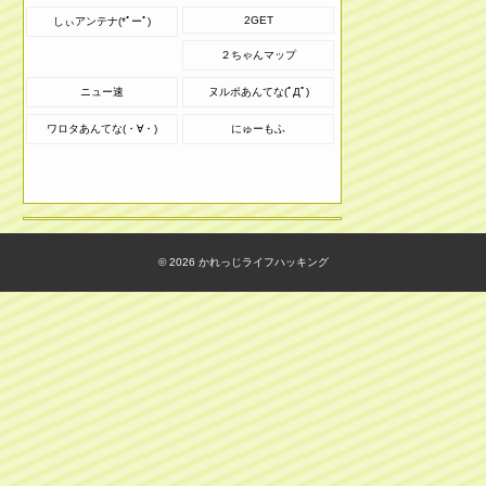
2GET
しぃアンテナ(*ﾟーﾟ)
２ちゃんマップ
ニュー速
ヌルポあんてな(ﾟДﾟ)
ワロタあんてな(・∀・)
にゅーもふ
© 2026
かれっじライフハッキング