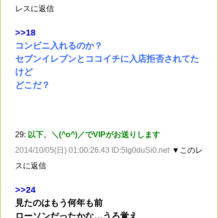
レスに返信
>
>18
コンビニ入れるのか？
セブンイレブンとココイチに入店拒否されてた
けど
どこだ？
29:
以下、＼(^o^)／でVIPがお送りします
2014/10/05(日) 01:00:26.43 ID:5Ig0duSi0.net
▼このレ
スに返信
>
>24
見たのはもう何年も前
ローソンだったかな…うろ覚え