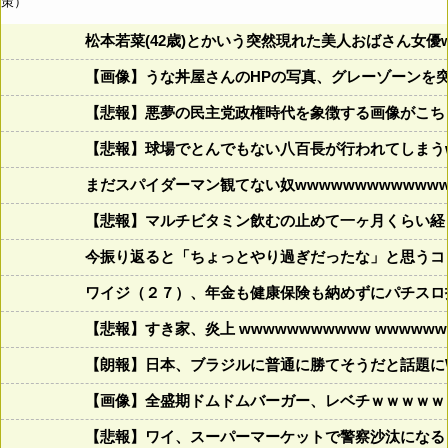
策）
松本若菜(42歳)とかいう突然現れた美人おばさん女優
【画像】うな丼屋さんのHPの写真、グレーゾーンを
【悲報】悪夢の民主党政権時代を象徴する画像がこち
【悲報】球場でとんでもない八百長が行われてしまうww
まだスパイダーマン観てない奴wwwwwwwwwwwww
【悲報】マルチビタミン飲むの止めて一ヶ月くらい経
今振り返ると「ちょっとやり過ぎだったな」と思うコロ
ワイジ（２７）、年金も健康保険も納めずにパチスロ
【悲報】すき家、炎上 wwwwwwwwwww wwwwwww
【朗報】日本、ブラジルに普通に勝てそうだと話題に
【画像】全盛期ドムドムバーガー、レベチｗｗｗｗｗ
【悲報】ワイ、スーパーマーケットで警察沙汰になる