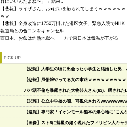
容にいいんだよね〜」→ 結果…
【悲報】ライザさん、お●ぱいを触られてしまうｗｗｗｗｗｗ
ｗｗ
【悲報】全身改造に1750万掛けた港区女子、緊急入院でNHK
報道局との合コンをキャンセル
西日本、お盆は灼熱地獄へ 一方で東日本は気温が下がる
PICK UP
【悲報】大学生の頃に出会った小学生と結婚した男、め
【悲報】風俗嬢やってる女の末路ｗｗｗｗｗｗｗｗｗ
パパ活不倫を暴露された大物芸人さん(63)、晒されたL
【悲報】公立中学校の闇、可視化されるwwwwwwwww
【速報】専門家「イオンモール熊本の爆心地に”こん
【画像】スト6に彗星の如く現れたフィリピン人キャ