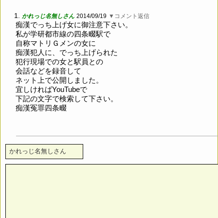
1.
かれっじ名無しさん
2014/09/19
▼コメント返信
痴漢でっち上げ女に御注意下さい。
私が学研都市線の四条畷駅で
自称マトリＧメンの女に
痴漢犯人に、でっち上げられた
犯行現場での女と駅員との
会話などを録音して
ネット上で公開しました。
宜しければYouTubeで
下記の文字で検索して下さい。
痴漢冤罪四条畷