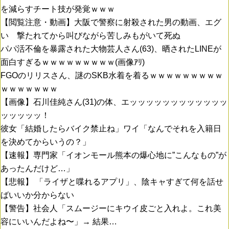
を減らすチート技が発覚ｗｗｗ
【閲覧注意・動画】大阪で警察に射殺された男の動画、エグ
い 撃たれてから叫びながら苦しみもがいて死ぬ
パパ活不倫を暴露された大物芸人さん(63)、晒されたLINEが
面白すぎるｗｗｗｗｗｗｗｗｗ(画像ｱﾘ)
FGOのリリスさん、謎のSKB水着を着るｗｗｗｗｗｗｗｗｗ
ｗｗｗｗｗｗｗ
【画像】石川佳純さん(31)の体、エッッッッッッッッッッッッ
ッッッッッ！
彼女「結婚したらバイク禁止ね」ワイ「なんでそれを入籍日
を決めてからいうの？」
【速報】専門家「イオンモール熊本の爆心地に”こんなもの”が
あったんだけど…」
【悲報】 「ライザと喋れるアプリ」、陰キャすぎて何を話せ
ばいいか分からない
【警告】社会人「スムージーにキウイ皮ごと入れよ。これ美
容にいいんだよね〜」→ 結果…