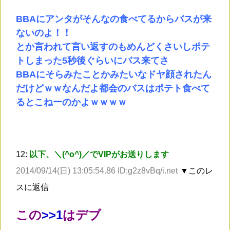
BBAにアンタがそんなの食べてるからバスが来
ないのよ！！
とか言われて言い返すのもめんどくさいしポテ
トしまった5秒後ぐらいにバス来てさ
BBAにそらみたことかみたいなドヤ顔されたん
だけどｗｗなんだよ都会のバスはポテト食べて
るとこねーのかよｗｗｗｗ
12:
以下、＼(^o^)／でVIPがお送りします
2014/09/14(日) 13:05:54.86 ID:g2z8vBq/i.net
▼このレ
スに返信
この
>
>1
はデブ