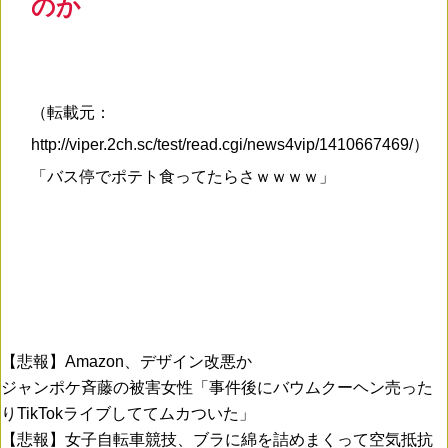
のか
（転載元：
http://viper.2ch.sc/test/read.cgi/news4vip/1410667469/）
「バス停でポテト食ってたらさｗｗｗｗ」
【悲報】Amazon、デザイン改悪か
ジャンポケ斉藤の被害女性「事件後にバウムクーヘン売った
りTikTokライブしててムカついた」
【悲報】女子自転車競技、ブラに綿を詰めまくって空気抵抗