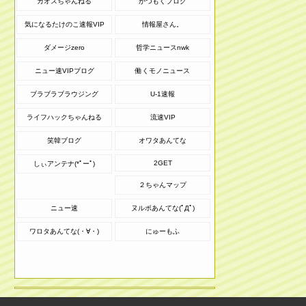
カオスちゃんねる
かつもくブログ
気になるたけのこ速報VIP
情報屋さん。
ダメージzero
哲学ニュースnwk
ニュー速VIPブログ
働くモノニュース
ブラブラブラウジング
U-1速報
ライフハックちゃんねる
流速VIP
笑韓ブログ
オワタあんてな
2GET
しぃアンテナ(*ﾟーﾟ)
２ちゃんマップ
ニュー速
ヌルポあんてな(ﾟДﾟ)
ワロタあんてな(・∀・)
にゅーもふ