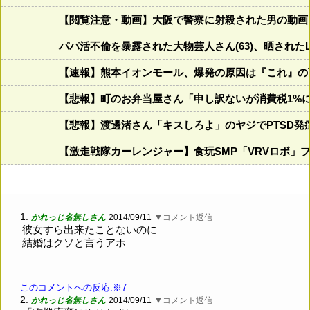
【閲覧注意・動画】大阪で警察に射殺された男の動画
パパ活不倫を暴露された大物芸人さん(63)、晒されたL
【速報】熊本イオンモール、爆発の原因は『これ』の
【悲報】町のお弁当屋さん「申し訳ないが消費税1%
【悲報】渡邊渚さん「キスしろよ」のヤジでPTSD発
【激走戦隊カーレンジャー】食玩SMP「VRVロボ」
1.
かれっじ名無しさん
2014/09/11
▼コメント返信
彼女すら出来たことないのに
結婚はクソと言うアホ
このコメントへの反応:※7
2.
かれっじ名無しさん
2014/09/11
▼コメント返信