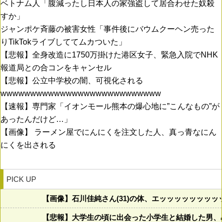
ベトナム人「腹減ったし日本人の家強盗して居合わせた奴殺
すか」
ジャンポケ斉藤の被害女性「事件後にバウムクーヘン売った
りTikTokライブしててムカついた」
【悲報】全身改造に1750万掛けた港区女子、緊急入院でNHK
報道局との合コンをキャンセル
【悲報】公立中学校の闇、可視化される
wwwwwwwwwwwwwwwwwwwwwwwwwww
【速報】専門家「イオンモール熊本の爆心地に”こんなもの”が
あったんだけど…」
【画像】 ラーメン屋でにんにくを注文した人、真っ青なにん
にくを出される
PICK UP
【画像】石川佳純さん(31)の体、エッッッッッッッ
【悲報】大学生の頃に出会った小学生と結婚した男、め