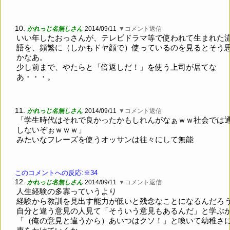
10.
かれっじ名無しさん
2014/09/11
▼コメント返信
いい年したおっさんが、テレビドラマ等で使われて生まれた
語を、頻繁に（しかもドヤ顔で）使っているのを見るとそう
かなあ。
少し前まで、やたらと「倍返しだ！」を使う上司が居てな
あ・・・。
11.
かれっじ名無しさん
2014/09/11
▼コメント返信
「学生時代はそれで良かったかもしれんがなぁｗｗ社会では
しないぞぉｗｗｗ」
みたいなフレーズを使うオッサンは往々にして無能
このコメントへの反応:※34
12.
かれっじ名無しさん
2014/09/11
▼コメント返信
人生経験の多寡っていうより
経験から教訓を見出す能力が低いと残念なことになるんだろ
自分と違う意見の人見て「そういう意見もあるんだ」と学ぶ
「（俺の意見と違うから）あいつはクソ！」と喚いて幼稚さ