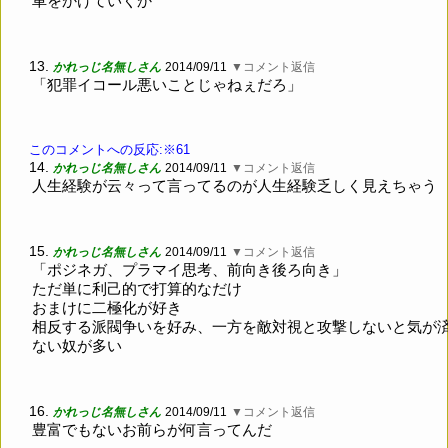
車をかけていくか
13.
かれっじ名無しさん
2014/09/11
▼コメント返信
「犯罪イコール悪いことじゃねぇだろ」
このコメントへの反応:※61
14.
かれっじ名無しさん
2014/09/11
▼コメント返信
人生経験が云々って言ってるのが人生経験乏しく見えちゃう
15.
かれっじ名無しさん
2014/09/11
▼コメント返信
「ポジネガ、プラマイ思考、前向き後ろ向き」
ただ単に利己的で打算的なだけ
おまけに二極化が好き
相反する派閥争いを好み、一方を敵対視と攻撃しないと気が
ない奴が多い
16.
かれっじ名無しさん
2014/09/11
▼コメント返信
豊富でもないお前らが何言ってんだ