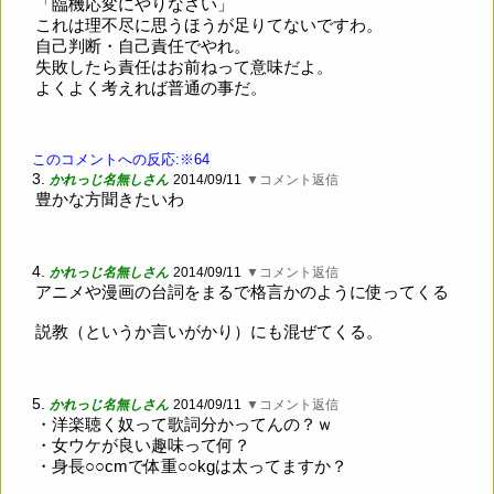
「臨機応変にやりなさい」
これは理不尽に思うほうが足りてないですわ。
自己判断・自己責任でやれ。
失敗したら責任はお前ねって意味だよ。
よくよく考えれば普通の事だ。
このコメントへの反応:※64
3.
かれっじ名無しさん
2014/09/11
▼コメント返信
豊かな方聞きたいわ
4.
かれっじ名無しさん
2014/09/11
▼コメント返信
アニメや漫画の台詞をまるで格言かのように使ってくる
説教（というか言いがかり）にも混ぜてくる。
5.
かれっじ名無しさん
2014/09/11
▼コメント返信
・洋楽聴く奴って歌詞分かってんの？ｗ
・女ウケが良い趣味って何？
・身長○○cmで体重○○kgは太ってますか？