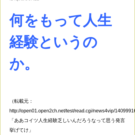
何をもって人生
経験というの
か。
（転載元：
http://open01.open2ch.net/test/read.cgi/news4vip/140999
「ああコイツ人生経験乏しいんだろうなって思う発言
挙げてけ」