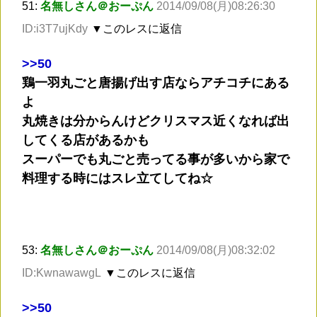
51:
名無しさん＠おーぷん
2014/09/08(月)08:26:30
ID:i3T7ujKdy
▼このレスに返信
>
>50
鶏一羽丸ごと唐揚げ出す店ならアチコチにある
よ
丸焼きは分からんけどクリスマス近くなれば出
してくる店があるかも
スーパーでも丸ごと売ってる事が多いから家で
料理する時にはスレ立てしてね☆
53:
名無しさん＠おーぷん
2014/09/08(月)08:32:02
ID:KwnawawgL
▼このレスに返信
>
>50