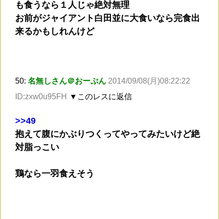
も食うなら１人じゃ絶対無理
お前がジャイアント白田並に大食いなら完食出
来るかもしれんけど
50:
名無しさん＠おーぷん
2014/09/08(月)08:22:22
ID:zxw0u95FH
▼このレスに返信
>
>49
抱えて腹にかぶりつくってやってみたいけど絶
対脂っこい
鶏なら一羽食えそう