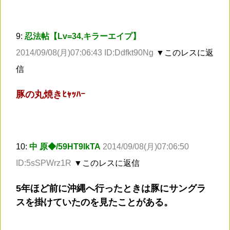
9:
忍法帖【Lv=34,キラーエイプ】
2014/09/08(月)07:06:43 ID:Ddfkt90Ng
▼このレスに返
信
豚の丸焼きﾋｬｯﾊｰ
10:
中 原◆/59HT9IkTA
2014/09/08(月)07:06:50
ID:5sSPWrz1R
▼このレスに返信
5年ほど前に沖縄へ行ったときは豚にサングラ
スを掛けていたのを見たことがある。