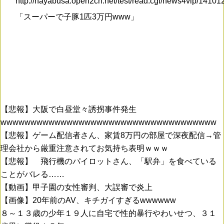
http://hayabusa.open2ch.net/test/read.cgi/news4vip/1410
「スーパーで子豚1匹3万円www」
【悲報】大阪で白昼堂々誘拐事件発生
wwwwwwwwwwwwwwwwwwwwwwwwwwwwwwwwwwww
【悲報】ゲーム配信者さん、家賃8万円の部屋で深夜配信→管
理会社から厳重注意されてお気持ち表明ｗｗｗ
【悲報】 飛行機のパイロットさん、「駅弁」を食べている
ことがバレる……
【動画】甲子園の女性審判、大誤審で炎上
【画像】20年前のAV、キチガイすぎるwwwwww
８～１３歳の少年１９人に自宅で性的暴行やわいせつ、３１