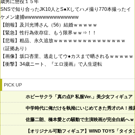
歳男に懲役１５年
SNSで知り合ったJK10人とS●Xしてハメ撮り770本撮ったイ
ケメン逮捕wwwwwwwwwwwwwww
【朗報】及川光博さん（56）結婚ｗｗｗｗｗ
【緊急】性行為依存症、もう限界ｗｗ⇒！！
【悲報】粗品、永久追放ｗｗｗｗｗｗｗｗｗｗｗｗｗｗｗ
（証拠あり）
【画像】坂口杏里、逃走してウ●カスまで晒されるｗｗｗｗｗ
【衝撃】34歳ニート、『エロ漫画』で人生逆転
PICK UP
ホビーサクラ「真の点P 私服Ver.」美少女フィギュ
中学時代に俺だけを執拗にいじめてきた秀才のA！推
佐藤二朗、橋本愛との騒動で主演映画が完全白紙へｗ
【オリジナル可動フィギュア】WIND TOYS「タ