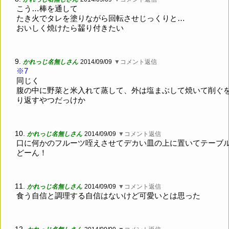
こう…棒を通して
たき火でタレを塗りながら回転させじっくりと…
おいしく焼けたら齧り付きたい
9.
かれっじ名無しさん
2014/09/09
▼コメント返信
※7
同じく
腹の中に野菜と米入れて蒸して、外は塩まぶして焼いて削ぐ
り返すやつだっけか
10.
かれっじ名無しさん
2014/09/09
▼コメント返信
口に何かのフルーツ咥えさせてデカい皿の上に置いてテーブ
どーん！
11.
かれっじ名無しさん
2014/09/09
▼コメント返信
食う自信と調理する自信はないけど可愛いとは思った