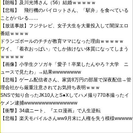
【朗報】及川光博さん（56）結婚ｗｗｗｗｗ
【悲報】 飛行機のパイロットさん、「駅弁」を食べている
ことがバレる……
【放送事故】フジテレビ、女子大生を大量投入して闇深エロ
番組ｗｗｗｗ
ドランゴボールのチチが教育ママになった理由ｗｗｗｗｗ
ワイ、「着衣おっばい」でしか抜けない体質になってしまう
ｗｗｗｗｗ
【画像】小学生クソガキ「愛子！卒業したんやろ？大学 ニ
ュースで見たわ」→結果wwwwwwww
【悲報】ゲーム配信者さん、家賃8万円の部屋で深夜配信→管
理会社から厳重注意されてお気持ち表明ｗｗｗ
SNSで知り合ったJK10人とS●Xしてハメ撮り770本撮ったイ
ケメン逮捕wwwwwwwwwwwwwww
【衝撃】34歳ニート、『エロ漫画』で人生逆転
【悲報】楽天モバイルさんww9月末に人権を失う模様wwwww