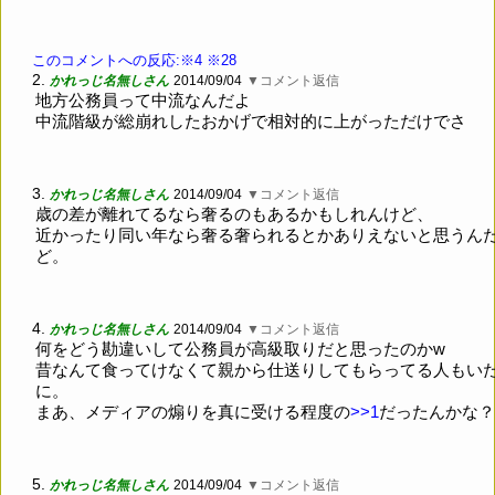
このコメントへの反応:※4
※28
2.
かれっじ名無しさん
2014/09/04
▼コメント返信
地方公務員って中流なんだよ
中流階級が総崩れしたおかげで相対的に上がっただけでさ
3.
かれっじ名無しさん
2014/09/04
▼コメント返信
歳の差が離れてるなら奢るのもあるかもしれんけど、
近かったり同い年なら奢る奢られるとかありえないと思うん
ど。
4.
かれっじ名無しさん
2014/09/04
▼コメント返信
何をどう勘違いして公務員が高級取りだと思ったのかw
昔なんて食ってけなくて親から仕送りしてもらってる人もい
に。
まあ、メディアの煽りを真に受ける程度の
>>1
だったんかな？
5.
かれっじ名無しさん
2014/09/04
▼コメント返信