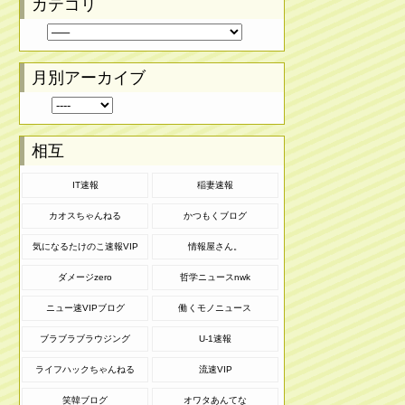
カテゴリ
月別アーカイブ
相互
IT速報
稲妻速報
カオスちゃんねる
かつもくブログ
気になるたけのこ速報VIP
情報屋さん。
ダメージzero
哲学ニュースnwk
ニュー速VIPブログ
働くモノニュース
ブラブラブラウジング
U-1速報
ライフハックちゃんねる
流速VIP
笑韓ブログ
オワタあんてな