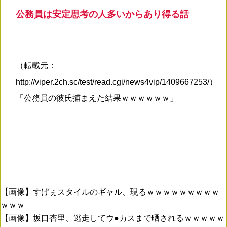
公務員は安定思考の人多いからあり得る話
（転載元：
http://viper.2ch.sc/test/read.cgi/news4vip/1409667253/）
「公務員の彼氏捕まえた結果ｗｗｗｗｗｗ」
【画像】すげぇスタイルのギャル、現るｗｗｗｗｗｗｗｗｗ
ｗｗｗ
【画像】坂口杏里、逃走してウ●カスまで晒されるｗｗｗｗｗ