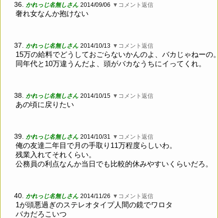
36.
かれっじ名無しさん
2014/09/06
▼コメント返信
奢れ女なんか抱けない
37.
かれっじ名無しさん
2014/10/13
▼コメント返信
15万の給料でどうしておごらないかんのよ、バカじゃねーの
同年代と10万違うんだよ、頭がバカなうちにイってくれ。
38.
かれっじ名無しさん
2014/10/15
▼コメント返信
あの頃に戻りたい
39.
かれっじ名無しさん
2014/10/31
▼コメント返信
俺の友達二年目で月の手取り11万程度らしいわ。
残業入れてそれくらい。
公務員の利点なんか当日でも比較的休みやすいくらいだろ。
40.
かれっじ名無しさん
2014/11/26
▼コメント返信
1が頭悪過ぎのステレオタイプ人間の鏡でワロタ
バカだろこいつ