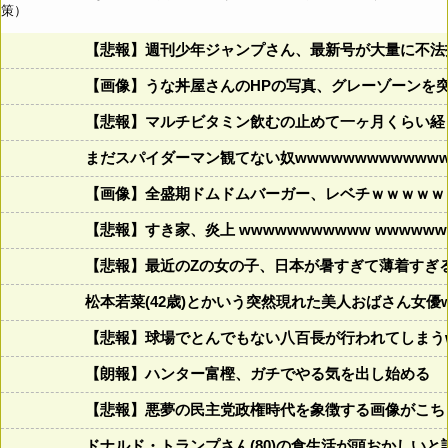
策）
【悲報】週刊少年ジャンプさん、最新号が大量に不法
【画像】うな丼屋さんのHPの写真、グレーゾーンを
【悲報】マルチビタミン飲むの止めて一ヶ月くらい経
まだスパイダーマン観てない奴wwwwwwwwwwwww
【画像】全盛期ドムドムバーガー、レベチｗｗｗｗｗ
【悲報】すき家、炎上 wwwwwwwwwww wwwwwww
【悲報】最近のZの女の子、日本が暑すぎて薄着すぎ
松本若菜(42歳)とかいう突然現れた美人おばさん女優
【悲報】球場でとんでもない八百長が行われてしまうww
【朗報】ハンター富樫、ガチでやる気を出し始める
【悲報】悪夢の民主党政権時代を象徴する画像がこち
ドナルド・トランプさん(80)の食生活が頭おかしいと話題にw w