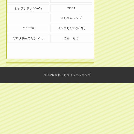
2GET
しぃアンテナ(*ﾟーﾟ)
２ちゃんマップ
ニュー速
ヌルポあんてな(ﾟДﾟ)
ワロタあんてな(・∀・)
にゅーもふ
© 2026
かれっじライフハッキング