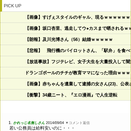
PICK UP
【画像】すげぇスタイルのギャル、現るｗｗｗｗｗｗ
【画像】坂口杏里、逃走してウ●カスまで晒されるｗ
【朗報】及川光博さん（56）結婚ｗｗｗｗｗ
【悲報】 飛行機のパイロットさん、「駅弁」を食べ
【放送事故】フジテレビ、女子大生を大量投入して闇
ドランゴボールのチチが教育ママになった理由ｗｗｗ
【画像】赤ちゃんを遺棄して逮捕の女さん(23)、公
【衝撃】34歳ニート、『エロ漫画』で人生逆転
1.
かれっじ名無しさん
2014/09/04
▼コメント返信
若い公務員は給料安いのに・・・