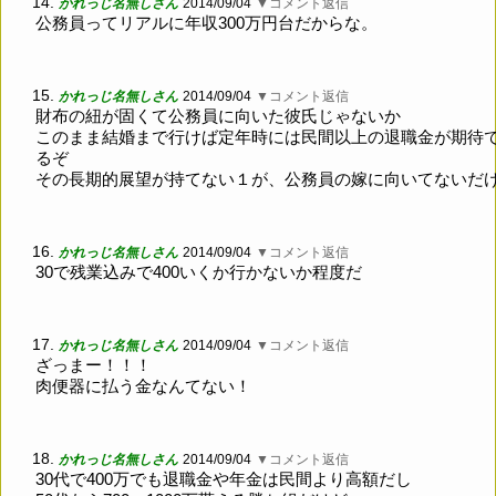
14.
かれっじ名無しさん
2014/09/04
▼コメント返信
公務員ってリアルに年収300万円台だからな。
15.
かれっじ名無しさん
2014/09/04
▼コメント返信
財布の紐が固くて公務員に向いた彼氏じゃないか
このまま結婚まで行けば定年時には民間以上の退職金が期待
るぞ
その長期的展望が持てない１が、公務員の嫁に向いてないだ
16.
かれっじ名無しさん
2014/09/04
▼コメント返信
30で残業込みで400いくか行かないか程度だ
17.
かれっじ名無しさん
2014/09/04
▼コメント返信
ざっまー！！！
肉便器に払う金なんてない！
18.
かれっじ名無しさん
2014/09/04
▼コメント返信
30代で400万でも退職金や年金は民間より高額だし