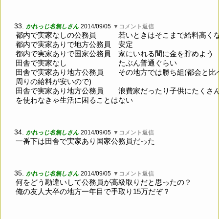
33.
かれっじ名無しさん
2014/09/05
▼コメント返信
都内で実家なしの公務員 若いときはそこまで給料高く
都内で実家ありで地方公務員 安定
都内で実家ありで国家公務員 家にいれる間に金を貯めよう
田舎で実家なし たぶん普通ぐらい
田舎で実家あり地方公務員 その地方では勝ち組(都会と比
周りの給料が安いので)
田舎で実家あり地方公務員 浪費家だったり子供にたくさ
を使わなきゃ生活に困ることはない
34.
かれっじ名無しさん
2014/09/05
▼コメント返信
一番下は田舎で実家あり国家公務員だった
35.
かれっじ名無しさん
2014/09/05
▼コメント返信
何をどう勘違いして公務員が高級取りだと思ったの？
俺の友人大卒の地方一年目で手取り15万だぞ？