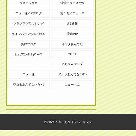
ダメージzero
哲学ニュースnwk
ニュー速VIPブログ
働くモノニュース
ブラブラブラウジング
U-1速報
ライフハックちゃんねる
流速VIP
笑韓ブログ
オワタあんてな
2GET
しぃアンテナ(*ﾟーﾟ)
２ちゃんマップ
ニュー速
ヌルポあんてな(ﾟДﾟ)
ワロタあんてな(・∀・)
にゅーもふ
© 2026
かれっじライフハッキング