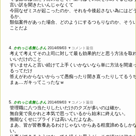
言い訳を聞きたいんじゃなくて
今回なぜミスが起こったのか、それを今後起さない為にはど
るか、
類似案件があった場合、どのようにするつもりなのか、そう
ことだよ
4.
かれっじ名無しさん
2014/09/03
▼コメント返信
考えて考えてその上司に対して最も効果的だと思う方法を取
いいだけのこと
すいませんと言い続けて上手くいかないなら単に方法を間違
るってだけ
答えがわからないからって愚痴ったり開き直ったりしてるう
まぁ…ガキってこったなｗ
5.
かれっじ名無しさん
2014/09/03
▼コメント返信
管理職に八つ当たりしたいだけのクズが多いのは確か。
無自覚で良かれと本気で思っているから始末に終えない。
無能なくせにプライドは高いんだよなあ。
まあ、皆が皆教養あるわけじゃないからある程度諦めるしか
い。