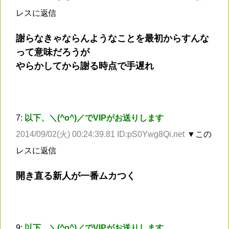
レスに返信
謝らなきゃならんようなことを最初からすんな
って意味だろうが
やらかしてから謝る時点で手遅れ
7:
以下、＼(^o^)／でVIPがお送りします
2014/09/02(火) 00:24:39.81 ID:pS0Ywg8Qi.net
▼この
レスに返信
開き直る新人が一番ムカつく
9:
以下、＼(^o^)／でVIPがお送りします