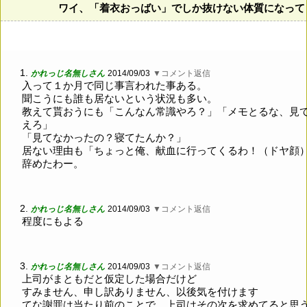
ワイ、「着衣おっばい」でしか抜けない体質になって
1.
かれっじ名無しさん
2014/09/03
▼コメント返信
入って１か月で同じ事言われた事ある。
聞こうにも誰も居ないという状況も多い。
教えて貰おうにも「こんなん常識やろ？」「メモとるな、見
えろ」
「見てなかったの？寝てたんか？」
居ない理由も「ちょっと俺、献血に行ってくるわ！（ドヤ顔
辞めたわー。
2.
かれっじ名無しさん
2014/09/03
▼コメント返信
程度にもよる
3.
かれっじ名無しさん
2014/09/03
▼コメント返信
上司がまともだと仮定した場合だけど
すみません、申し訳ありません、以後気を付けます
てな謝罪は当たり前のことで、上司はその次を求めてると思