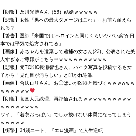
【朗報】及川光博さん（56）結婚ｗｗｗｗｗ
【悲報】女性「男への最大ダメージはこれ」←お前ら耐えら
れる？
【警告】医師「米国では”ヘロインと同じくらいヤバい薬”が日
本では平気で処方されてる」
【画像】赤ちゃんを遺棄して逮捕の女さん(23)、公表された美
人すぎるご尊顔がこちら⇒ｗｗｗｗｗｗｗｗｗｗ
【悲報】元TOKIO長瀬智也さん、バイク写真を投稿するも女
子から「見た目が汚らしい」と叩かれ謝罪
【画像】合法ロリさん、お◯ぱいが凶器と気づくｗｗｗwｗｗ
ｗｗｗｗｗｗ
【朗報】菅直人元総理、再評価されるｗｗｗｗｗｗｗｗｗｗ
ｗｗｗｗｗｗｗｗ
ワイ、「着衣おっばい」でしか抜けない体質になってしまう
ｗｗｗｗｗ
【衝撃】34歳ニート、『エロ漫画』で人生逆転