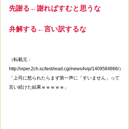
先謝る←謝ればすむと思うな
弁解する←言い訳するな
（転載元：
http://viper.2ch.sc/test/read.cgi/news4vip/1409584866/）
「上司に怒られたらまず第一声に「すいません」って
言い続けた結果ｗｗｗｗｗ」