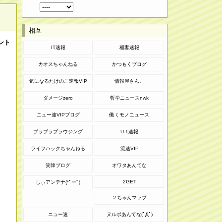
相互
ント
IT速報
稲妻速報
カオスちゃんねる
かつもくブログ
気になるたけのこ速報VIP
情報屋さん。
ダメージzero
哲学ニュースnwk
ニュー速VIPブログ
働くモノニュース
ブラブラブラウジング
U-1速報
ライフハックちゃんねる
流速VIP
笑韓ブログ
オワタあんてな
2GET
しぃアンテナ(*ﾟーﾟ)
２ちゃんマップ
ニュー速
ヌルポあんてな(ﾟДﾟ)