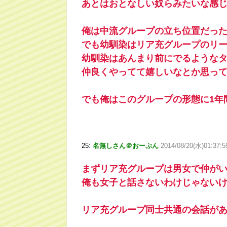
あとはおとなしい奴らみたいな感
俺は中流グループの立ち位置だっ
でも幼馴染はリア充グループのリ
幼馴染はあんまり前にでるような
仲良くやってて嬉しいなとか思っ
でも俺はこのグループの形態に1年
25:
名無しさん＠おーぷん
2014/08/20(水)01:37:
まずリア充グループは男女で仲が
俺も女子と話さないわけじゃない
リア充グループ同士共通の会話が