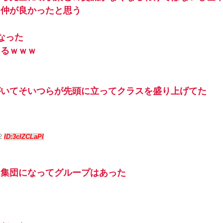
は仲が良かったと思う
なった
てるｗｗｗ
がいてそいつらが先頭に立ってクラスを盛り上げてた
32
ID:3cIZCLaPI
り集団になってグループはあった