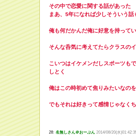
その中で恋愛に関する話があった
まあ、5年になれば少しそういう話
俺も何だかんだ俺に好意を持って
そんな呑気に考えてたらクラスの
こいつはイケメンだしスポーツも
しとく
俺はこの時初めて焦りみたいなの
でもそれは好きって感情じゃなく
28:
名無しさん＠おーぷん
2014/08/20(水)01:42: