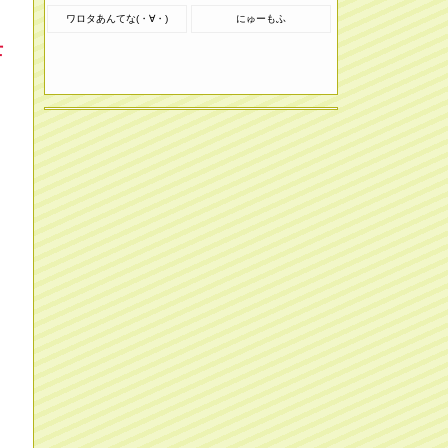
ワロタあんてな(・∀・)
にゅーもふ
士