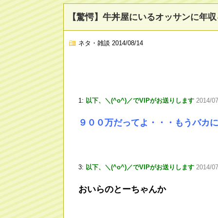
【驚愕】牛丼屋にいるオッサンに年収
ネタ・雑談
2014/08/14
1:
以下、＼(^o^)／でVIPがお送りします
2014/0
９００万だってよ・・・もうバカ
3:
以下、＼(^o^)／でVIPがお送りします
2014/07
おいらのとーちゃんか