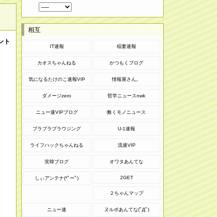
相互
ント
IT速報
稲妻速報
カオスちゃんねる
かつもくブログ
気になるたけのこ速報VIP
情報屋さん。
ダメージzero
哲学ニュースnwk
ニュー速VIPブログ
働くモノニュース
ブラブラブラウジング
U-1速報
ライフハックちゃんねる
流速VIP
笑韓ブログ
オワタあんてな
2GET
しぃアンテナ(*ﾟーﾟ)
２ちゃんマップ
ニュー速
ヌルポあんてな(ﾟДﾟ)