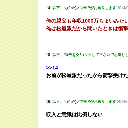
14:
以下、＼(^o^)／でVIPがお送りします
2014/0
俺の親父も年収1000万ちょいみ
俺は松屋派だから聞いたときは衝
18:
以下、広/告をクリ/ックして下さいでお送り
>
>14
お前が松屋派だったから衝撃受け
16:
以下、＼(^o^)／でVIPがお送りします
2014/0
収入と意識は比例しない