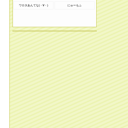
ワロタあんてな(・∀・)
にゅーもふ