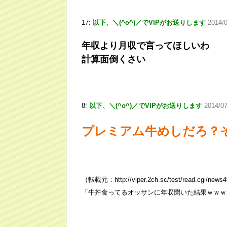
17:
以下、＼(^o^)／でVIPがお送りします
2014/0
年収より月収で言ってほしいわ
計算面倒くさい
8:
以下、＼(^o^)／でVIPがお送りします
2014/0
プレミアム牛めしだろ？
（転載元：http://viper.2ch.sc/test/read.cgi/news
「牛丼食ってるオッサンに年収聞いた結果ｗｗｗ