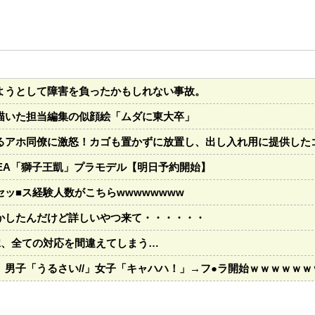
ようとして障害を負ったかもしれない事故。
描いた担当編集の似顔絵「ムダに東大卒」
るアホ同僚に激怒！カゴも置かずに放置し、出し入れ用に提供した
TEA「獅子王凱」プラモデル【明日予約開始】
ッ■ス経験人数がこちらwwwwwwww
かしたんだけど詳しいやつ来て・・・・・・
嫁、全ての対応を間違えてしまう…
男子「うるさい//」女子「キャハハ！」→フ●ラ開始ｗｗｗｗｗｗ