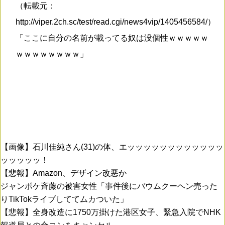
（転載元：
http://viper.2ch.sc/test/read.cgi/news4vip/1405456584/）
「ここに自分の名前が載ってる奴は没個性ｗｗｗｗｗ
ｗｗｗｗｗｗｗｗ」
【画像】石川佳純さん(31)の体、エッッッッッッッッッッッッ
ッッッッッ！
【悲報】Amazon、デザイン改悪か
ジャンポケ斉藤の被害女性「事件後にバウムクーヘン売った
りTikTokライブしててムカついた」
【悲報】全身改造に1750万掛けた港区女子、緊急入院でNHK