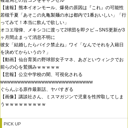
報道局との合コンをキャンセル
【速報】熊本イオンモール、爆発の原因は『これ』の可能性
若槻千夏「あそこの丸亀製麺の水は都内で1番おいしい」「行
ってみて！本当に飲んで欲しい」
オコエ瑠偉、メキシコに渡って2球団を即クビ→SNS更新が3
ヶ月間止まって消息不明に
彼女「結婚したらバイク禁止ね」ワイ「なんでそれを入籍日
を決めてからいうの？」
【動画】仙台育英の野球部女子マネ、あざといウィンクでお
前らの心を鷲掴みｗｗｗｗｗ
【悲報】公立中学校の闇、可視化される
wwwwwwwwwwwwwwwwwwwwwwwwwww
ぐらんぶる原作最新話、ヤバすぎる
【画像】講談社さん、ミスマガジンで児童を性搾取してしま
うｗｗｗｗｗｗｗｗｗ
PICK UP