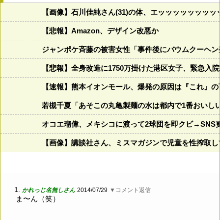
【画像】石川佳純さん(31)の体、エッッッッッッッ
【悲報】Amazon、デザイン改悪か
ジャンポケ斉藤の被害女性「事件後にバウムクーヘン売
【悲報】全身改造に1750万掛けた港区女子、緊急入
【速報】熊本イオンモール、爆発の原因は『これ』の
若槻千夏「あそこの丸亀製麺の水は都内で1番おいし
オコエ瑠偉、メキシコに渡って2球団を即クビ→SNS
【画像】講談社さん、ミスマガジンで児童を性搾取し
1.
かれっじ名無しさん
2014/07/29
▼コメント返信
ま〜ん（笑）