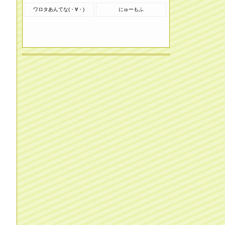
ワロタあんてな(・∀・)
にゅーもふ