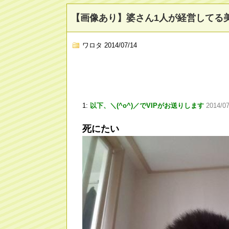
【画像あり】婆さん1人が経営してる
ワロタ
2014/07/14
1:
以下、＼(^o^)／でVIPがお送りします
2014/07
死にたい