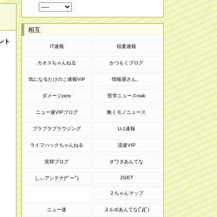
相互
ント
IT速報
稲妻速報
カオスちゃんねる
かつもくブログ
気になるたけのこ速報VIP
情報屋さん。
ダメージzero
哲学ニュースnwk
ニュー速VIPブログ
働くモノニュース
ブラブラブラウジング
U-1速報
ライフハックちゃんねる
流速VIP
笑韓ブログ
オワタあんてな
2GET
しぃアンテナ(*ﾟーﾟ)
２ちゃんマップ
ニュー速
ヌルポあんてな(ﾟДﾟ)