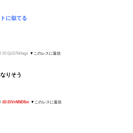
フトに似てる
02 ID:QzD76Hagx
▼このレスに返信
くなりそう
24
ID:SlVrNND5m
▼このレスに返信