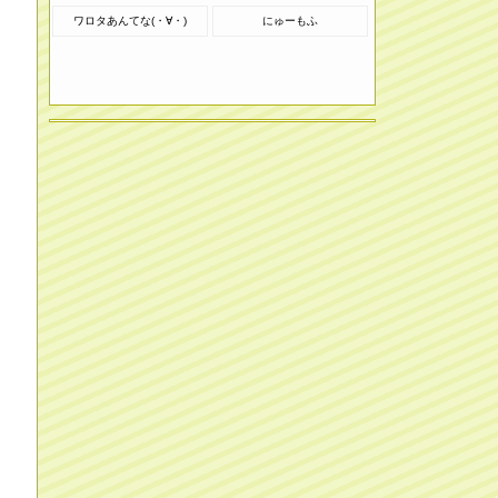
ワロタあんてな(・∀・)
にゅーもふ