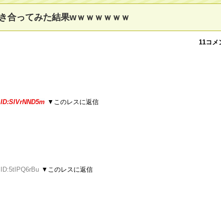
き合ってみた結果wｗｗｗｗｗｗ
11コメ
5
ID:SlVrNND5m
▼このレスに返信
 ID:5tIPQ6rBu
▼このレスに返信