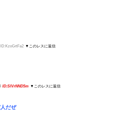
 ID:KzoGrtFa2
▼このレスに返信
44
ID:SlVrNND5m
▼このレスに返信
パ人だぜ