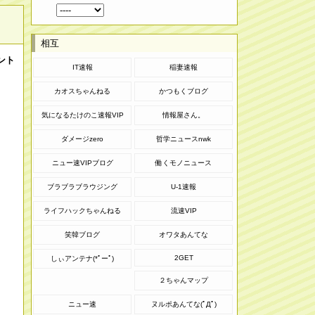
相互
ント
IT速報
稲妻速報
カオスちゃんねる
かつもくブログ
気になるたけのこ速報VIP
情報屋さん。
ダメージzero
哲学ニュースnwk
ニュー速VIPブログ
働くモノニュース
ブラブラブラウジング
U-1速報
ライフハックちゃんねる
流速VIP
笑韓ブログ
オワタあんてな
2GET
しぃアンテナ(*ﾟーﾟ)
２ちゃんマップ
ニュー速
ヌルポあんてな(ﾟДﾟ)