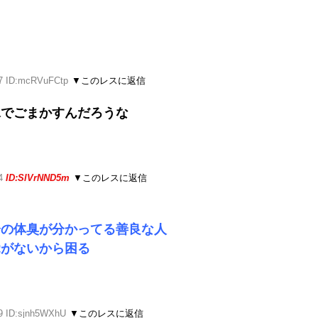
07 ID:mcRVuFCtp
▼このレスに返信
水でごまかすんだろうな
24
ID:SlVrNND5m
▼このレスに返信
分の体臭が分かってる善良な人
覚がないから困る
29 ID:sjnh5WXhU
▼このレスに返信