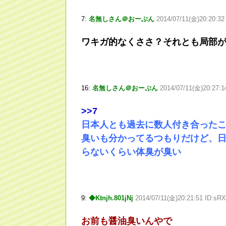
7:
名無しさん＠おーぷん
2014/07/11(金)20:20:32
ワキガ的なくささ？それとも局部
16:
名無しさん＠おーぷん
2014/07/11(金)20:27:
>
>7
日本人とも過去に数人付き合った
臭いも分かってるつもりだけど、
らないくらい体臭が臭い
9:
◆Ktnjh.801jNj
2014/07/11(金)20:21:51 ID:s
お前も醤油臭いんやで