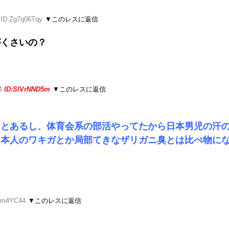
 ID:Zg7q06Tqy
▼このレスに返信
がくさいの？
14
ID:SlVrNND5m
▼このレスに返信
ことあるし、体育会系の部活やってたから日本男児の汗
日本人のワキガとか局部てきなザリガニ臭とは比べ物に
RXm4YC44
▼このレスに返信