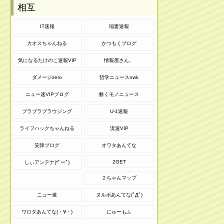
相互
IT速報
稲妻速報
カオスちゃんねる
かつもくブログ
気になるたけのこ速報VIP
情報屋さん。
ダメージzero
哲学ニュースnwk
ニュー速VIPブログ
働くモノニュース
ブラブラブラウジング
U-1速報
ライフハックちゃんねる
流速VIP
笑韓ブログ
オワタあんてな
2GET
しぃアンテナ(*ﾟーﾟ)
２ちゃんマップ
ニュー速
ヌルポあんてな(ﾟДﾟ)
ワロタあんてな(・∀・)
にゅーもふ