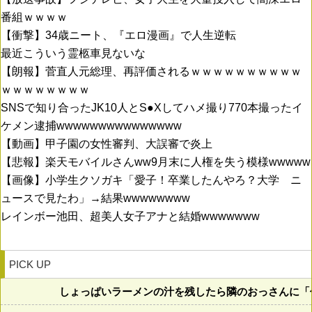
番組ｗｗｗｗ
【衝撃】34歳ニート、『エロ漫画』で人生逆転
最近こういう霊柩車見ないな
【朗報】菅直人元総理、再評価されるｗｗｗｗｗｗｗｗｗｗ
ｗｗｗｗｗｗｗｗ
SNSで知り合ったJK10人とS●Xしてハメ撮り770本撮ったイ
ケメン逮捕wwwwwwwwwwwwwww
【動画】甲子園の女性審判、大誤審で炎上
【悲報】楽天モバイルさんww9月末に人権を失う模様wwwww
【画像】小学生クソガキ「愛子！卒業したんやろ？大学 ニ
ュースで見たわ」→結果wwwwwwww
レインボー池田、超美人女子アナと結婚wwwwwww
PICK UP
しょっぱいラーメンの汁を残したら隣のおっさんに「