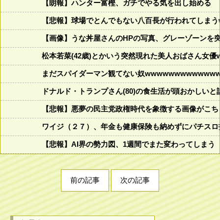
【朗報】ハンター富樫、ガチでやる気を出し始める
【悲報】球場でとんでもない八百長が行われてしまうww
【画像】うな丼屋さんのHPの写真、グレーゾーンを
松本若菜(42歳)とかいう突然現れた美人おばさん女優
まだスパイダーマン観てない奴wwwwwwwwwwwww
ドナルド・トランプさん(80)の食生活が頭おかしいと話題にw w
【悲報】悪夢の民主党政権時代を象徴する画像がこち
ワイジ（２７）、年金も健康保険も納めずにパチスロ
【悲報】AI界の勢力図、1週間でまた変わってしまう
前の記事
次の記事