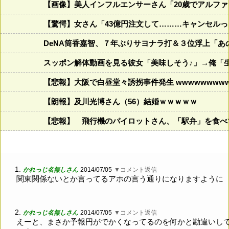
【画像】美人インフルエンサーさん「20歳でアルファード
【驚愕】女さん「43億円注文して………キャンセル
DeNA筒香嘉智、７年ぶりサヨナラ打＆３位浮上「
スッポン解体動画を見る彼女「美味しそう♪」→俺「
【悲報】大阪で白昼堂々誘拐事件発生 wwwwwwwwww
【朗報】及川光博さん（56）結婚ｗｗｗｗｗ
【悲報】 飛行機のパイロットさん、「駅弁」を食べ
1.
かれっじ名無しさん
2014/07/05
▼コメント返信
関東関係ないとか言ってるアホの言う通りになりますように
2.
かれっじ名無しさん
2014/07/05
▼コメント返信
えーと、まさか予報円がでかくなってるのを何かと勘違いし