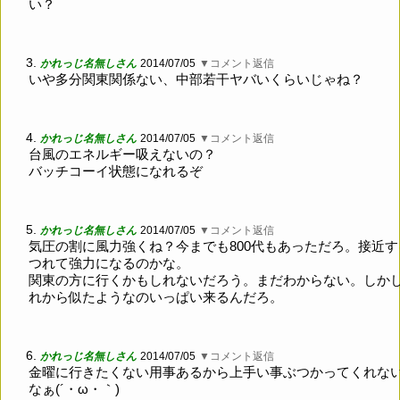
い？
3.
かれっじ名無しさん
2014/07/05
▼コメント返信
いや多分関東関係ない、中部若干ヤバいくらいじゃね？
4.
かれっじ名無しさん
2014/07/05
▼コメント返信
台風のエネルギー吸えないの？
バッチコーイ状態になれるぞ
5.
かれっじ名無しさん
2014/07/05
▼コメント返信
気圧の割に風力強くね？今までも800代もあっただろ。接近す
つれて強力になるのかな。
関東の方に行くかもしれないだろう。まだわからない。しか
れから似たようなのいっぱい来るんだろ。
6.
かれっじ名無しさん
2014/07/05
▼コメント返信
金曜に行きたくない用事あるから上手い事ぶつかってくれな
なぁ(´・ω・｀)