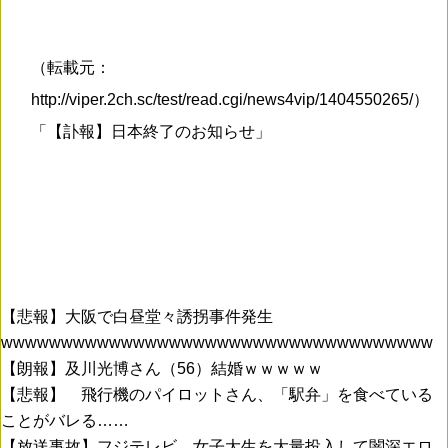
（転載元：
http://viper.2ch.sc/test/read.cgi/news4vip/1404550265/）
「【訃報】日本終了のお知らせ」
【悲報】大阪で白昼堂々誘拐事件発生
wwwwwwwwwwwwwwwwwwwwwwwwwwwwwwwwwwww
【朗報】及川光博さん（56）結婚ｗｗｗｗｗ
【悲報】 飛行機のパイロットさん、「駅弁」を食べている
ことがバレる……
【放送事故】フジテレビ、女子大生を大量投入して闇深エロ