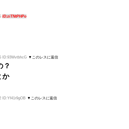
15
ID:ziTNtPHPo
16 ID:93WvtbhcG
▼このレスに返信
の？
とか
2 ID:Yf41r9gOB
▼このレスに返信