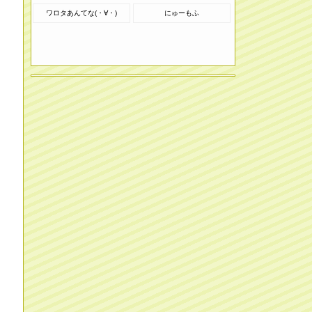
ワロタあんてな(・∀・)
にゅーもふ