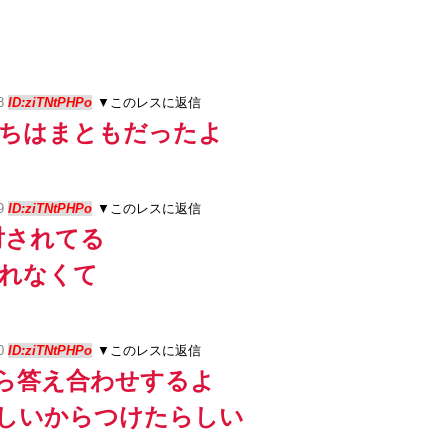
08
ID:ziTNtPHPo
▼このレスに返信
っちはまともだったよ
59
ID:ziTNtPHPo
▼このレスに返信
対されてる
されなくて
50
ID:ziTNtPHPo
▼このレスに返信
ら答え合わせするよ
ほしいからつけたらしい