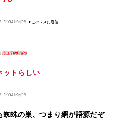
6 ID:Yf41r9gOB
▼このレスに返信
31
ID:ziTNtPHPo
ネットらしい
3 ID:Yf41r9gOB
も蜘蛛の巣、つまり網が語源だぞ