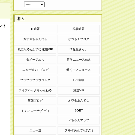
相互
ント
IT速報
稲妻速報
カオスちゃんねる
かつもくブログ
気になるたけのこ速報VIP
情報屋さん。
ダメージzero
哲学ニュースnwk
ニュー速VIPブログ
働くモノニュース
ブラブラブラウジング
U-1速報
ライフハックちゃんねる
流速VIP
笑韓ブログ
オワタあんてな
2GET
しぃアンテナ(*ﾟーﾟ)
２ちゃんマップ
ニュー速
ヌルポあんてな(ﾟДﾟ)