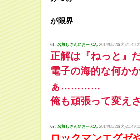
が限界
61:
名無しさん＠おーぷん
2014/05/20(火)21:48:
正解は『ねっと』
電子の海的な何か
ぁ…………
俺も頑張って変え
67:
名無しさん＠おーぷん
2014/05/20(火)21:49:
ロックマンエグゼ