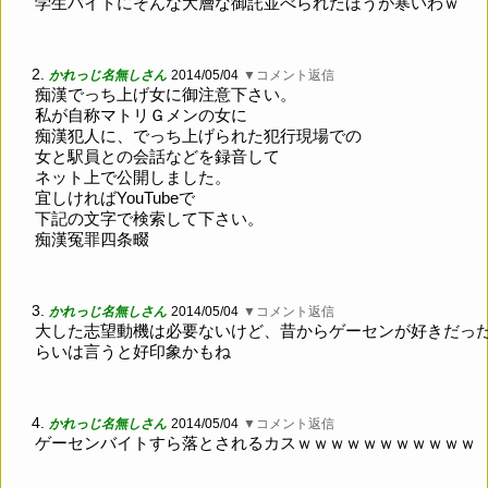
学生バイトにそんな大層な御託並べられたほうが寒いわｗ
2.
かれっじ名無しさん
2014/05/04
▼コメント返信
痴漢でっち上げ女に御注意下さい。
私が自称マトリＧメンの女に
痴漢犯人に、でっち上げられた犯行現場での
女と駅員との会話などを録音して
ネット上で公開しました。
宜しければYouTubeで
下記の文字で検索して下さい。
痴漢冤罪四条畷
3.
かれっじ名無しさん
2014/05/04
▼コメント返信
大した志望動機は必要ないけど、昔からゲーセンが好きだっ
らいは言うと好印象かもね
4.
かれっじ名無しさん
2014/05/04
▼コメント返信
ゲーセンバイトすら落とされるカスｗｗｗｗｗｗｗｗｗｗｗ