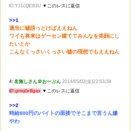
ID:YJ1cQE83U
▼このレスに返信
>
>1
適当に嘘語っとけばええねん
ワイも将来はゲーセン建ててみんなを笑顔にし
たいとか
こんなくっさいくっさい嘘の理想でもええねん
4:
名無しさん＠おーぷん
2014/05/02(金)22:53:38
ID:gmqbr8gax
▼このレスに返信
>
>2
時給800円のバイトの面接でそこまで言うん嫌
やわ