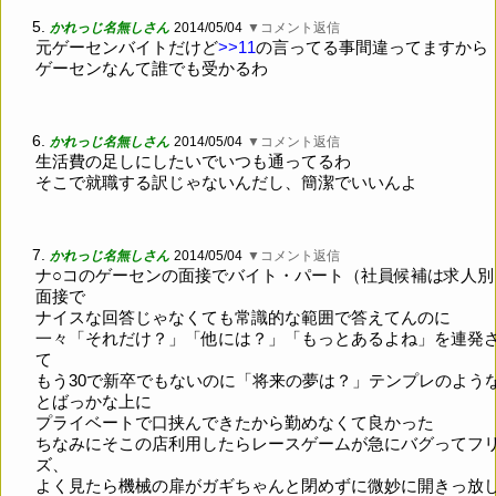
5.
かれっじ名無しさん
2014/05/04
▼コメント返信
元ゲーセンバイトだけど
>>11
の言ってる事間違ってますから
ゲーセンなんて誰でも受かるわ
6.
かれっじ名無しさん
2014/05/04
▼コメント返信
生活費の足しにしたいでいつも通ってるわ
そこで就職する訳じゃないんだし、簡潔でいいんよ
7.
かれっじ名無しさん
2014/05/04
▼コメント返信
ナ○コのゲーセンの面接でバイト・パート（社員候補は求人別
面接で
ナイスな回答じゃなくても常識的な範囲で答えてんのに
一々「それだけ？」「他には？」「もっとあるよね」を連発
て
もう30で新卒でもないのに「将来の夢は？」テンプレのよう
とばっかな上に
プライベートで口挟んできたから勤めなくて良かった
ちなみにそこの店利用したらレースゲームが急にバグってフ
ズ、
よく見たら機械の扉がガギちゃんと閉めずに微妙に開きっ放