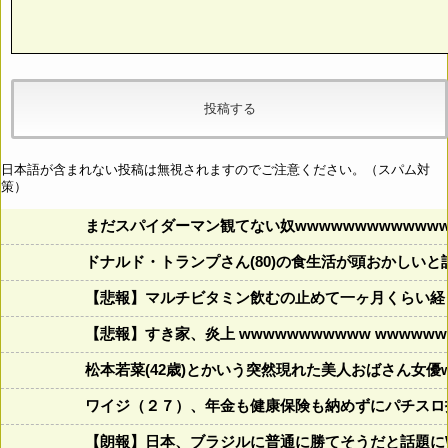
日本語が含まれない投稿は無視されますのでご注意ください。（スパム対
策）
まだスパイダーマン観てない奴wwwwwwwwwwwww
ドナルド・トランプさん(80)の食生活が頭おかしいと話題にw w
【悲報】マルチビタミン飲むの止めて一ヶ月くらい経
【悲報】すき家、炎上 wwwwwwwwwww wwwwwww
松本若菜(42歳)とかいう突然現れた美人おばさん女優
ワイジ（２７）、年金も健康保険も納めずにパチスロ
【朗報】日本、ブラジルに普通に勝てそうだと話題に