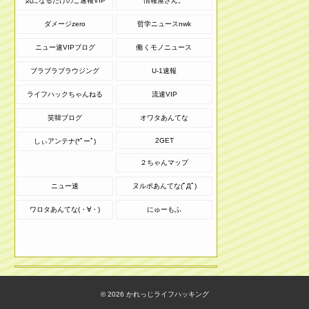
気になるたけのこ速報VIP
情報屋さん。
ダメージzero
哲学ニュースnwk
ニュー速VIPブログ
働くモノニュース
ブラブラブラウジング
U-1速報
ライフハックちゃんねる
流速VIP
笑韓ブログ
オワタあんてな
2GET
しぃアンテナ(*ﾟーﾟ)
２ちゃんマップ
ニュー速
ヌルポあんてな(ﾟДﾟ)
ワロタあんてな(・∀・)
にゅーもふ
© 2026
かれっじライフハッキング