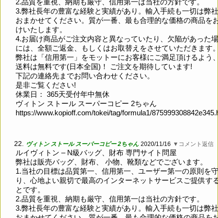
2.品質を重視、納期も厳守、信用第一は当社の方針です。
3.弊社長年の豊富な経験と実績があり。輸入手続も一切は弊
おまかせてください。質が一番、最も合理的な価格の商品を
けいたします。
4.お届け商品がご注文内容と異なっていたり、欠陥があった
には、全額ご返金、もしくはお取替えをさせていただきます
弊社は「信用第一」をモットーにお客様にご満足頂けるよう
送料は無料です(日本全国)！ ご注文を期待しています!
下記の連絡先までお問い合わせください。
是非ご覧ください!
休業日： 365天受付年中無休
ヴィトン ストール スーパーコピー 2ちゃん
https://www.kopioff.com/tokei/tag/formula1/875999308842e345.
22.
ヴィトン ストール スーパーコピー 2ちゃん
2020/11/16
▼コメント返信
ルイヴィトン – N級バッグ、財布 専門サイト問屋
弊社は販売バッグ、財布、 小物、靴類などでございます。
1.当社の目標は品質第一、信用第一、ユーザー第一の原則を
り、心地よい親切で最高のインターネットサービスご提供す
とです。
2.品質を重視、納期も厳守、信用第一は当社の方針です。
3.弊社長年の豊富な経験と実績があり。輸入手続も一切は弊
おまかせてください。質が一番、最も合理的な価格の商品を