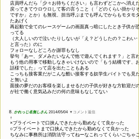
店員呼んだら「少々お待ちください」も言わずどこかへ消え
戻ってきてウロウロして客の言うこと（「どのくらい掛かり
ですか」とか）も無視、担当呼ぶまでも呼んでからもモタモ
たあげく
再起動で全てのレースゲームの画面真っ暗にしたとき子供が
ってる
（大人しいので泣いたりしないが「え？どうしたの？こわい･･
と言った）のに
フォローなしどころか謝罪もなし
挙句「あー、ダメみたいなんで他で遊んでくれます？」と言
もう他の用事で移動しなきゃいけないので「もう結構です、
話様でした」って店を出たこともある
こっちも接客業だがこんな酷い接客する奴学生バイトでも見
と無いよ
面接の夢だのお客様を楽しませるだの子供が好きな方歓迎だ
が社で働く意気込みだの何の意味もなしてない
8.
かれっじ名無しさん
2014/05/04
▼コメント返信
↑
×プライベートで口挟んできたから勤めなくて良かった
○プライベートまで口挟んできたから勤めなくて良かった
ちなみに事務所は消防法守ってねーなこれってくらいごちゃ