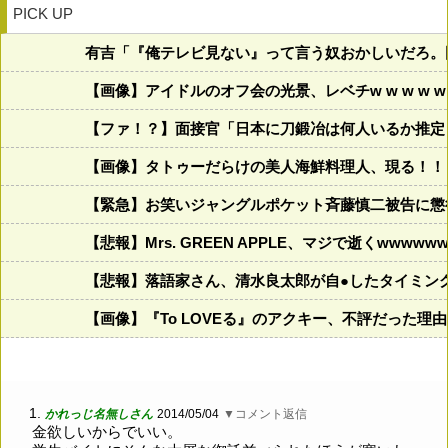
PICK UP
有吉「『俺テレビ見ない』って言う奴おかしいだろ。
【画像】アイドルのオフ会の光景、レベチw w w w w w 
【ファ！？】面接官「日本に刀鍛冶は何人いるか推定
【画像】タトゥーだらけの美人海鮮料理人、現る！！←コレ
【緊急】お笑いジャングルポケット斉藤慎二被告に懲
【悲報】Mrs. GREEN APPLE、マジで逝くwwwww
【悲報】落語家さん、清水良太郎が自●したタイミン
【画像】『To LOVEる』のアクキー、不評だった理
1.
かれっじ名無しさん
2014/05/04
▼コメント返信
金欲しいからでいい。