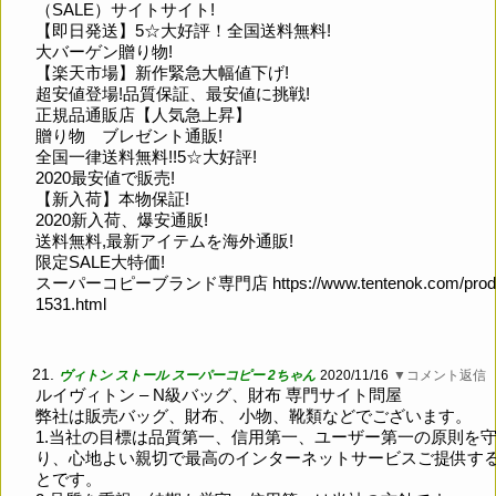
（SALE）サイトサイト!
【即日発送】5☆大好評！全国送料無料!
大バーゲン贈り物!
【楽天市場】新作緊急大幅値下げ!
超安値登場!品質保証、最安値に挑戦!
正規品通販店【人気急上昇】
贈り物 ブレゼント通販!
全国一律送料無料!!5☆大好評!
2020最安値で販売!
【新入荷】本物保証!
2020新入荷、爆安通販!
送料無料,最新アイテムを海外通販!
限定SALE大特価!
スーパーコピーブランド専門店
https://www.tentenok.com/prod
1531.html
21.
ヴィトン ストール スーパーコピー 2ちゃん
2020/11/16
▼コメント返信
ルイヴィトン – N級バッグ、財布 専門サイト問屋
弊社は販売バッグ、財布、 小物、靴類などでございます。
1.当社の目標は品質第一、信用第一、ユーザー第一の原則を
り、心地よい親切で最高のインターネットサービスご提供す
とです。