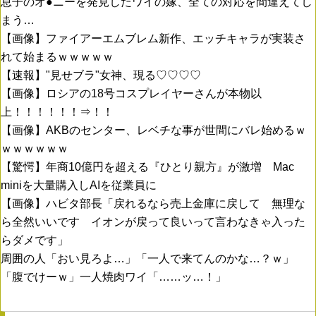
息子のオ●ニーを発見したワイの嫁、全ての対応を間違えてし
まう…
【画像】ファイアーエムブレム新作、エッチキャラが実装さ
れて始まるｗｗｗｗｗ
【速報】"見せブラ"女神、現る♡♡♡♡
【画像】ロシアの18号コスプレイヤーさんが本物以
上！！！！！！⇒！！
【画像】AKBのセンター、レベチな事が世間にバレ始めるｗ
ｗｗｗｗｗｗ
【驚愕】年商10億円を超える『ひとり親方』が激増 Mac
miniを大量購入しAIを従業員に
【画像】ハビタ部長「戻れるなら売上金庫に戻して 無理な
ら全然いいです イオンが戻って良いって言わなきゃ入った
らダメです」
周囲の人「おい見ろよ…」「一人で来てんのかな…？ｗ」
「腹でけーｗ」一人焼肉ワイ「……ッ…！」