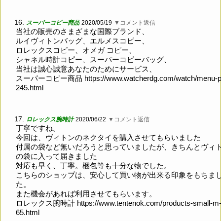
16.
スーパーコピー商品
2020/05/19
▼コメント返信
当社の販売のさまざまな国際ブランド、
ルイヴィトンバッグ、エルメスコピー、
ロレックスコピー、オメガ コピー、
シャネル時計コピー、スーパーコピーバッグ、
当社は誠心誠意あなたのためにサービス、
スーパーコピー商品
https://www.watcherdg.com/watch/menu-p
245.html
17.
ロレックス腕時計
2020/06/22
▼コメント返信
丁寧ですね。
今回は、ヴィトンのネクタイを購入させてもらいました
付属の袋など無いだろうと思っていましたが、きちんとヴィ
の袋に入って届きました
対応も早く、丁寧。梱包等も十分な物でした。
こちらのショップは、安心して買い物が出来る印象をもちま
た。
また機会があれば利用させてもらいます。
ロレックス腕時計
https://www.tentenok.com/products-small-m
65.html