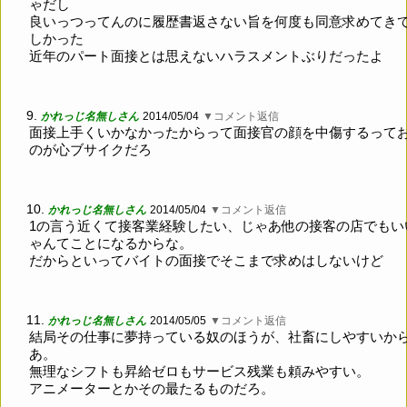
ゃだし
良いっつってんのに履歴書返さない旨を何度も同意求めてき
しかった
近年のパート面接とは思えないハラスメントぶりだったよ
9.
かれっじ名無しさん
2014/05/04
▼コメント返信
面接上手くいかなかったからって面接官の顔を中傷するって
のが心ブサイクだろ
10.
かれっじ名無しさん
2014/05/04
▼コメント返信
1の言う近くて接客業経験したい、じゃあ他の接客の店でもい
ゃんてことになるからな。
だからといってバイトの面接でそこまで求めはしないけど
11.
かれっじ名無しさん
2014/05/05
▼コメント返信
結局その仕事に夢持っている奴のほうが、社畜にしやすいか
あ。
無理なシフトも昇給ゼロもサービス残業も頼みやすい。
アニメーターとかその最たるものだろ。