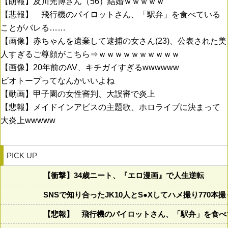
【朗報】及川光博さん（56）結婚ｗｗｗｗｗ
【悲報】 飛行機のパイロットさん、「駅弁」を食べている
ことがバレる……
【画像】赤ちゃんを遺棄して逮捕の女さん(23)、公表された美
人すぎるご尊顔がこちら⇒ｗｗｗｗｗｗｗｗｗｗ
【画像】20年前のAV、キチガイすぎるwwwwww
ビオトープってなんかいいよね
【動画】甲子園の女性審判、大誤審で炎上
【悲報】メイドインアビスの主題歌、ホロライブに決まって
大炎上wwwww
PICK UP
【衝撃】34歳ニート、『エロ漫画』で人生逆転
SNSで知り合ったJK10人とS●Xしてハメ撮り770本
【悲報】 飛行機のパイロットさん、「駅弁」を食べ