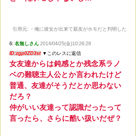
引用元:
・俺に彼女が出来て親友がホモだと判明した
6:
名無しさん
2014/04/25(金)10:26:28
ID:zgp0ZD3st
▼このレスに返信
女友達からは鈍感とか残念系ラノ
ベの難聴主人公とか言われたけど
普通、友達がそうだとか思わない
だろ？
仲がいい友達って認識だったって
言ったら、さらに酷い扱いだぜ？