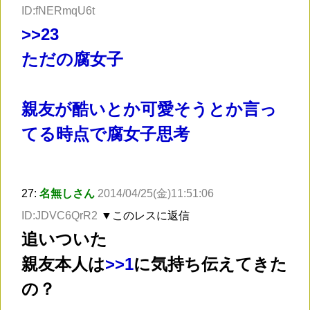
ID:fNERmqU6t
>
>23
ただの腐女子
親友が酷いとか可愛そうとか言っ
てる時点で腐女子思考
27:
名無しさん
2014/04/25(金)11:51:06
ID:JDVC6QrR2
▼このレスに返信
追いついた
親友本人は
>
>1
に気持ち伝えてきた
の？