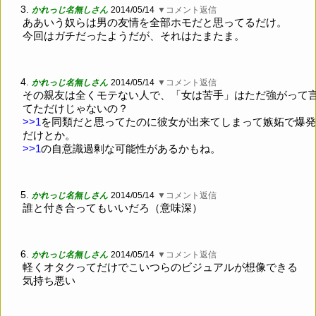
3.
かれっじ名無しさん
2014/05/14
▼コメント返信
ああいう奴らは男の友情を全部ホモだと思ってるだけ。
今回はガチだったようだが、それはたまたま。
4.
かれっじ名無しさん
2014/05/14
▼コメント返信
その親友は全くモテない人で、「女は苦手」はただ強がって
てただけじゃないの？
>>1
を同類だと思ってたのに彼女が出来てしまって嫉妬で爆発
だけとか。
>>1
の自意識過剰な可能性があるかもね。
5.
かれっじ名無しさん
2014/05/14
▼コメント返信
誰と付き合ってもいいだろ（意味深）
6.
かれっじ名無しさん
2014/05/14
▼コメント返信
軽くオタクってだけでこいつらのビジュアルが想像できる
気持ち悪い