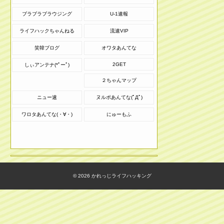
ブラブラブラウジング
U-1速報
ライフハックちゃんねる
流速VIP
笑韓ブログ
オワタあんてな
2GET
しぃアンテナ(*ﾟーﾟ)
２ちゃんマップ
ニュー速
ヌルポあんてな(ﾟДﾟ)
ワロタあんてな(・∀・)
にゅーもふ
© 2026
かれっじライフハッキング