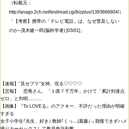
（転載元：
http://anago.2ch.net/test/read.cgi/bizplus/1393666804/）
「【考察】携帯の「テレビ電話」は、なぜ普及しない
のか–茂木健一郎(脳科学者) [03/01]」
【速報】"見せブラ"女神、現る♡♡♡♡
【悲報】 恐竜さん、「１億７千万年」かけて「累計到達点
ゼロ」と判明………
【画像】『To LOVEる』のアクキー、不評だった理由が明確
すぎる
女子小学生｢先生、好き｣ 教師｢くっ…(葛藤｣→我慢できずハメ
撮りカーセックスして教員免許剥奪