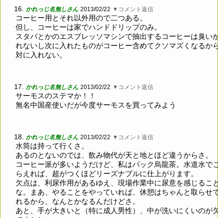
16.
かれっじ名無しさん
2013/02/22
▼コメント返信
コーヒー用とそれ以外用ので二つある。
但し、コーヒーは家でハンドドリップのみ。
スタバとかのエスプレッソマシンで抽出するコーヒーは臭い
れないし次に入れたものがコーヒー含めてクソマズくなるか
対に入れない。
17.
かれっじ名無しさん
2013/02/22
▼コメント返信
サーモスのステマか！！
無名中国産使いだが今度サーモスを買ってみよう
18.
かれっじ名無しさん
2013/02/22
▼コメント返信
水筒は持って行くさ。
あるのとないのでは、飲み物代が天と地とほど違うからさ。
コーヒー派が多いようだけど、私はパック烏龍茶。水道水で
らえれば、超がつくほどリーズナブルに仕上がります。
欠点は、利尿作用があるゆえ、現場作業中に尿意を感じるこ
な。まあ、やることをやっていれば、休憩はちゃんと取らせ
れるから、なんとかなるんだけどさ。
あと、手が大きいと（特に成人男性）、中が洗いにくいのが