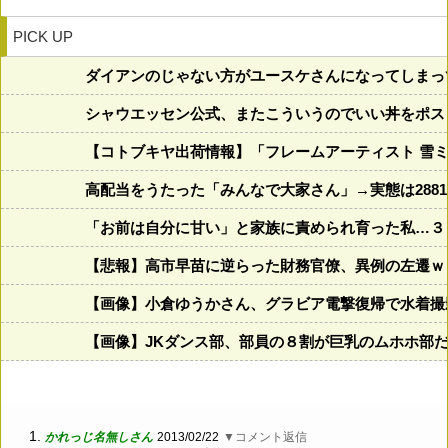
PICK UP
ダイアンのじゃない方がユースケさんになってしまっ
シャウエッセン公式、またこういうのでいい丼をポス
【コトブキヤ出荷情報】「フレームアーティスト 雪ミ
高配当をうたった「みんなで大家さん」→実態は288
「お前は自分に甘い」と家族に責められ育った私…３
【悲報】高市早苗に逆らった財務官僚、異例の左遷ｗ
【画像】小倉ゆうかさん、グラビア電撃復帰で水着撮
【画像】JKダンス部、部員の８割が巨乳のムホホ部
1.
かれっじ名無しさん
2013/02/22
▼コメント返信