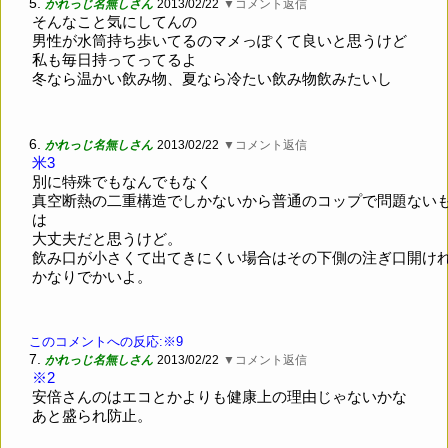
5.
かれっじ名無しさん
2013/02/22
▼コメント返信
そんなこと気にしてんの
男性が水筒持ち歩いてるのマメっぽくて良いと思うけど
私も毎日持ってってるよ
冬なら温かい飲み物、夏なら冷たい飲み物飲みたいし
6.
かれっじ名無しさん
2013/02/22
▼コメント返信
米3
別に特殊でもなんでもなく
真空断熱の二重構造でしかないから普通のコップで問題ない
は
大丈夫だと思うけど。
飲み口が小さくて出てきにくい場合はその下側の注ぎ口開け
かなりでかいよ。
このコメントへの反応:※9
7.
かれっじ名無しさん
2013/02/22
▼コメント返信
※2
安倍さんのはエコとかよりも健康上の理由じゃないかな
あと盛られ防止。