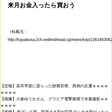
来月お金入ったら買おう
（転載元：
http://hayabusa.2ch.net/test/read.cgi/news4vip/13614630
【悲報】高市早苗に逆らった財務官僚、異例の左遷ｗｗｗｗ
ｗｗｗｗ
【画像】小倉ゆうかさん、グラビア電撃復帰で水着撮影ｗｗ
ｗｗｗｗ
【画像】JKダンス部、部員の８割が巨乳のムホホ部だったｗ