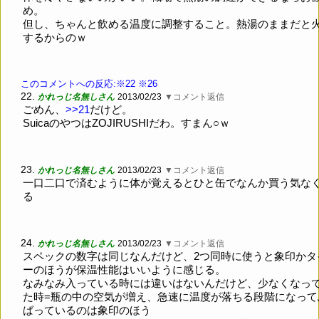
め。
但し、ちゃんと飲める温度に調整すること。熱湯のままだと
するからのｗ
このコメントへの反応:※22
※26
22.
かれっじ名無しさん
2013/02/23
▼コメント返信
ごめん、
>>21
だけど。
SuicaのやつはZOJIRUSHIだわ。すまん○ｗ
23.
かれっじ名無しさん
2013/02/23
▼コメント返信
一口二口で済むように体が覚えるとひと缶でなんか買う気な
る
24.
かれっじ名無しさん
2013/02/23
▼コメント返信
スペックの数字は同じなんだけど、2つ同時に使うと象印かタ
ーのほうが保温性能はいいように感じる。
なみなみ入っている時には違いはないんだけど、少なくなっ
た時=瓶の中の空気が増え、急速に温度が落ちる段階になって
ばっているのは象印のほう