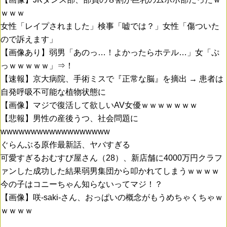
ｗｗｗ
女性「レイプされました」検事「嘘では？」女性「傷ついた
ので訴えます」
【画像あり】弱男「あのっ…！よかったらホテル…」女「ぷ
っｗｗｗｗｗ」⇒！
【速報】京大病院、手術ミスで『正常な脳』を摘出 → 患者は
自発呼吸不可能な植物状態に
【画像】マジで復活して欲しいAV女優ｗｗｗｗｗｗｗ
【悲報】男性の産後うつ、社会問題に
wwwwwwwwwwwwwwwwww
ぐらんぶる原作最新話、ヤバすぎる
可愛すぎるおむすび屋さん（28）、新店舗に4000万円クラフ
ァンした成功した結果弱男集団から叩かれてしまうｗｗｗｗ
今の子はコニーちゃん知らないってマジ！？
【画像】咲-saki-さん、おっぱいの概念がもうめちゃくちゃｗ
ｗｗｗｗ