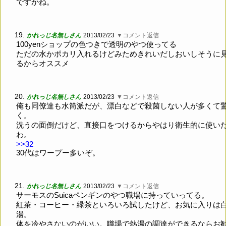
ですかね。
19.
かれっじ名無しさん
2013/02/23
▼コメント返信
100yenショップの色つきで透明のやつ使ってる
ただの水かポカリ入れるけどみためきれいだしおいしそうに
るからオススメ
20.
かれっじ名無しさん
2013/02/23
▼コメント返信
俺も同僚達も水筒派だが、漂白などで殺菌しない人が多くて
く。
洗うの面倒だけど、直接口をつけるからやはり衛生的に使い
わ。
>>32
30代はワープー多いぞ。
21.
かれっじ名無しさん
2013/02/23
▼コメント返信
サーモスのSuicaペンギンのやつ職場に持っていってる。
紅茶・コーヒー・緑茶といろいろ試したけど、お気に入りは
湯。
体を冷やさないのがいい。職場で熱湯の調達ができるならお