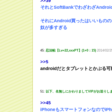
>
>39
それとSoftBankでわざわざAnd
それにAndroid買ったはいいもの
奴が多すぎる
45:
忍法帖【Lv=22,xxxPT】(1+0：15)
2014/02/2
>
>5
androidだとタブレットとかぶる
51:
以下、名無しにかわりましてVIPがお送りし
>
>45
iPhoneもスマートフォンなのでi