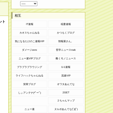
相互
ント
IT速報
稲妻速報
カオスちゃんねる
かつもくブログ
気になるたけのこ速報VIP
情報屋さん。
ダメージzero
哲学ニュースnwk
ニュー速VIPブログ
働くモノニュース
ブラブラブラウジング
U-1速報
ライフハックちゃんねる
流速VIP
笑韓ブログ
オワタあんてな
2GET
しぃアンテナ(*ﾟーﾟ)
２ちゃんマップ
ニュー速
ヌルポあんてな(ﾟДﾟ)