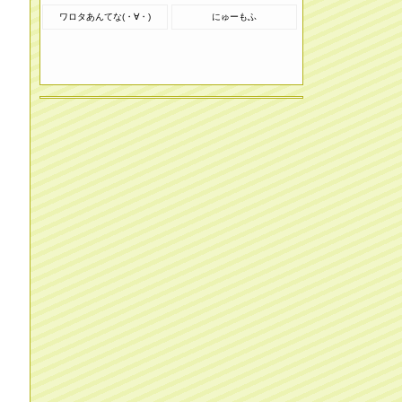
ワロタあんてな(・∀・)
にゅーもふ