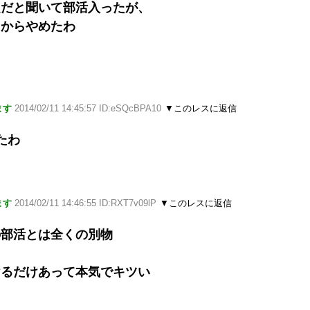
題だと聞いて部活入ったが、
たからやめたわ
ます
2014/02/11 14:45:57 ID:eSQcBPA10
▼このレスに返信
たわ
ます
2014/02/11 14:46:55 ID:RXT7v09lP
▼このレスに返信
の部活とは全くの別物
けるだけあって本気でキツい