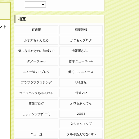
相互
ント
IT速報
稲妻速報
カオスちゃんねる
かつもくブログ
気になるたけのこ速報VIP
情報屋さん。
ダメージzero
哲学ニュースnwk
ニュー速VIPブログ
働くモノニュース
ブラブラブラウジング
U-1速報
ライフハックちゃんねる
流速VIP
笑韓ブログ
オワタあんてな
2GET
しぃアンテナ(*ﾟーﾟ)
２ちゃんマップ
ニュー速
ヌルポあんてな(ﾟДﾟ)