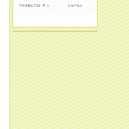
ワロタあんてな(・∀・)
にゅーもふ