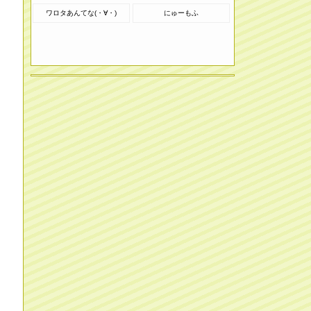
ワロタあんてな(・∀・)
にゅーもふ