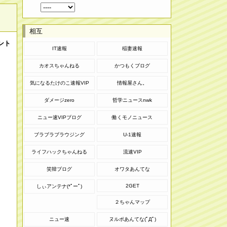
相互
ント
IT速報
稲妻速報
カオスちゃんねる
かつもくブログ
気になるたけのこ速報VIP
情報屋さん。
ダメージzero
哲学ニュースnwk
ニュー速VIPブログ
働くモノニュース
ブラブラブラウジング
U-1速報
ライフハックちゃんねる
流速VIP
笑韓ブログ
オワタあんてな
2GET
しぃアンテナ(*ﾟーﾟ)
２ちゃんマップ
ニュー速
ヌルポあんてな(ﾟДﾟ)