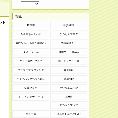
相互
ント
IT速報
稲妻速報
カオスちゃんねる
かつもくブログ
気になるたけのこ速報VIP
情報屋さん。
ダメージzero
哲学ニュースnwk
ニュー速VIPブログ
働くモノニュース
ブラブラブラウジング
U-1速報
ライフハックちゃんねる
流速VIP
笑韓ブログ
オワタあんてな
2GET
しぃアンテナ(*ﾟーﾟ)
２ちゃんマップ
ニュー速
ヌルポあんてな(ﾟДﾟ)