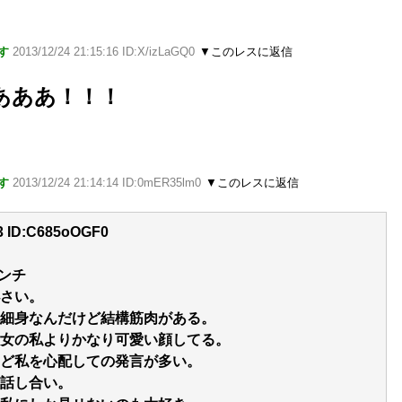
す
2013/12/24 21:15:16 ID:X/izLaGQ0
▼このレスに返信
あああ！！！
す
2013/12/24 21:14:14 ID:0mER35lm0
▼このレスに返信
.53 ID:C685oOGF0
センチ
さい。
細身なんだけど結構筋肉がある。
女の私よりかなり可愛い顔してる。
ど私を心配しての発言が多い。
話し合い。