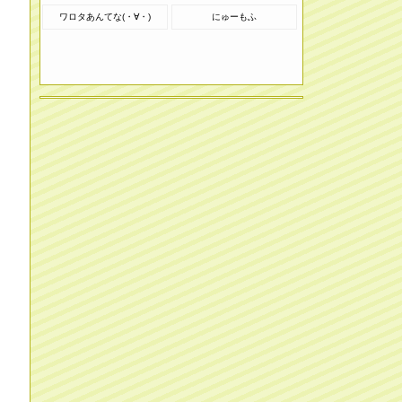
ワロタあんてな(・∀・)
にゅーもふ