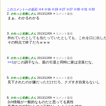
このコメントへの反応:※4
※16
※19
※27
※27
※30
※31
※33
2.
かれっじ名無しさん
2013/12/09
▼コメント返信
まぁ、わかるわかる
3.
かれっじ名無しさん
2013/12/09
▼コメント返信
外れていたとしても当たっていたとしても、これを口に出し
その時点で終了だろｗｗｗ
4.
かれっじ名無しさん
2013/12/09
▼コメント返信
>>1
がこの調子なら、親の引退と同時に家は没落だな。
5.
かれっじ名無しさん
2013/12/09
▼コメント返信
見下されたのが嫌だっただけだろ。クズすぎ自覚もないし
6.
かれっじ名無しさん
2013/12/09
▼コメント返信
2ch情報が一般的なものだと思ってる真性