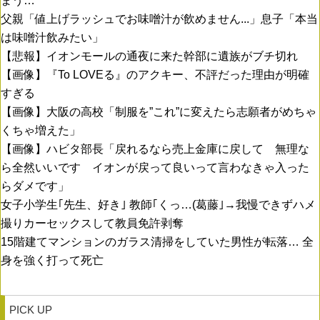
まう…
父親「値上げラッシュでお味噌汁が飲めません...」息子「本当
は味噌汁飲みたい」
【悲報】イオンモールの通夜に来た幹部に遺族がブチ切れ
【画像】『To LOVEる』のアクキー、不評だった理由が明確
すぎる
【画像】大阪の高校「制服を”これ”に変えたら志願者がめちゃ
くちゃ増えた」
【画像】ハビタ部長「戻れるなら売上金庫に戻して 無理な
ら全然いいです イオンが戻って良いって言わなきゃ入った
らダメです」
女子小学生｢先生、好き｣ 教師｢くっ…(葛藤｣→我慢できずハメ
撮りカーセックスして教員免許剥奪
15階建てマンションのガラス清掃をしていた男性が転落… 全
身を強く打って死亡
PICK UP