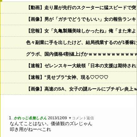
【動画】走り屋が先行のスクーターに猛スピードで突
【画像】男が「ガチでどうでもいい」女の報告ランキング、圧
【悲報】女「丸亀製麺美味しかったね」俺「また来よ
色々副業に手を出したけど、結局残業するのが1番稼
グラボ、国内価格4割値上げかｗｗｗｗｗｗｗｗｗｗ
【速報】ゼレンスキー大統領「日本の支援は期待され
【速報】"見せブラ"女神、現る♡♡♡♡
【画像】高速のSA、女子の謎ルールにブチギレ炎上
1.
かれっじ名無しさん
2013/12/09
▼コメント返信
なんてことはない。価値観のズレじゃん
叩き用がねーべこれ