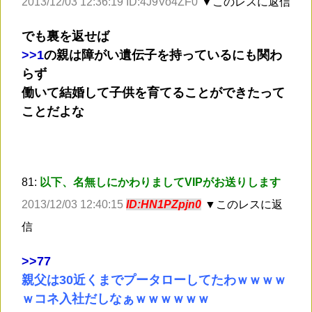
2013/12/03 12:36:19 ID:4J9Vo4ZF0
▼このレスに返信
でも裏を返せば
>
>1
の親は障がい遺伝子を持っているにも関わ
らず
働いて結婚して子供を育てることができたって
ことだよな
81:
以下、名無しにかわりましてVIPがお送りします
2013/12/03 12:40:15
ID:HN1PZpjn0
▼このレスに返
信
>
>77
親父は30近くまでプータローしてたわｗｗｗｗ
ｗコネ入社だしなぁｗｗｗｗｗｗ