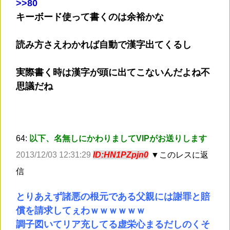
>
>80
キーボード使って書くのは余裕かな
読み方さえわかれば自動で漢字出てくるし
実際書く時は漢字が頭に出てこないんだよね不
思議だね
64:
以下、名無しにかわりましてVIPがお送りします
2013/12/03 12:31:29
ID:HN1PZpjn0
▼このレスに返
信
とりあえず諸悪の根元である父親には謝罪と賠
償を請求してぇわｗｗｗｗｗｗ
調子図いてリア充してる虚栄心まるだしのくそ