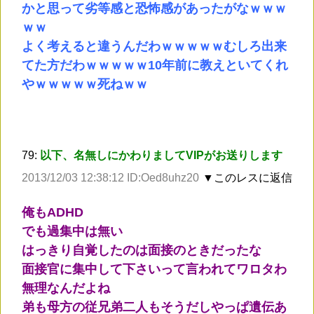
かと思って劣等感と恐怖感があったがなｗｗｗ
ｗｗ
よく考えると違うんだわｗｗｗｗｗむしろ出来
てた方だわｗｗｗｗｗ10年前に教えといてくれ
やｗｗｗｗｗ死ねｗｗ
79:
以下、名無しにかわりましてVIPがお送りします
2013/12/03 12:38:12 ID:Oed8uhz20
▼このレスに返信
俺もADHD
でも過集中は無い
はっきり自覚したのは面接のときだったな
面接官に集中して下さいって言われてワロタわ
無理なんだよね
弟も母方の従兄弟二人もそうだしやっぱ遺伝あ