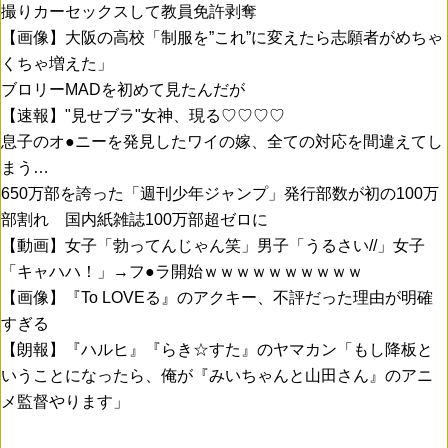
撮りカーセックスして教員免許剥奪
【画像】大阪の高校「制服を”これ”に変えたら志願者がめちゃ
くちゃ増えた」
ブロリーMADを初めて見たんだが
【速報】"見せブラ"女神、現る♡♡♡♡
息子のオ●ニーを発見したワイの嫁、全ての対応を間違えてし
まう…
650万部を誇った「週刊少年ジャンプ」発行部数が初の100万
部割れ 国内紙雑誌100万部超ゼロに
【動画】女子「勃ってんじゃん笑」男子「うるさい//」女子
「キャハハ！」→フ●ラ開始ｗｗｗｗｗｗｗｗｗｗ
【画像】『To LOVEる』のアクキー、不評だった理由が明確
すぎる
【朗報】『ハルヒ』『らき☆すた』のヤマカン「もし降板と
いうことになったら、俺が『みいちゃんと山田さん』のアニ
メ監督やります」