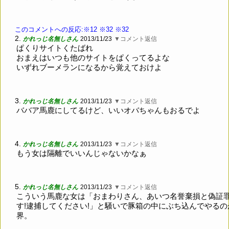
このコメントへの反応:※12
※32
※32
2.
かれっじ名無しさん
2013/11/23
▼コメント返信
ぱくりサイトくたばれ
おまえはいつも他のサイトをぱくってるよな
いずれブーメランになるから覚えておけよ
3.
かれっじ名無しさん
2013/11/23
▼コメント返信
ババア馬鹿にしてるけど、いいオバちゃんもおるでよ
4.
かれっじ名無しさん
2013/11/23
▼コメント返信
もう女は隔離でいいんじゃないかなぁ
5.
かれっじ名無しさん
2013/11/23
▼コメント返信
こういう馬鹿な女は「おまわりさん、あいつ名誉棄損と偽証
す!逮捕してください!」と騒いで豚箱の中にぶち込んでやるの
界。