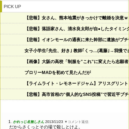
PICK UP
【悲報】女さん、熊本地震がきっかけで離婚を決意ｗ
【悲報】落語家さん、清水良太郎が自●したタイミン
【悲報】イオンモールの通夜に来た幹部に遺族がブチ
女子小学生｢先生、好き｣ 教師｢くっ…(葛藤｣→我慢
【画像】大阪の高校「制服を”これ”に変えたら志願
ブロリーMADを初めて見たんだが
【ライムライト・レモネードジャム】アリスグリント
【悲報】高市首相の“個人的なSNS投稿”で習近平ブ
1.
かれっじ名無しさん
2013/11/23
▼コメント返信
だからさくっとその場で殺しとけよ。