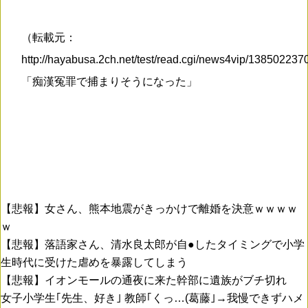
（転載元：
http://hayabusa.2ch.net/test/read.cgi/news4vip/13850223
「痴漢冤罪で捕まりそうになった」
【悲報】女さん、熊本地震がきっかけで離婚を決意ｗｗｗｗ
ｗ
【悲報】落語家さん、清水良太郎が自●したタイミングで小学
生時代に受けた虐めを暴露してしまう
【悲報】イオンモールの通夜に来た幹部に遺族がブチ切れ
女子小学生｢先生、好き｣ 教師｢くっ…(葛藤｣→我慢できずハメ