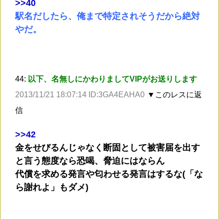
>
>40
駅名だしたら、俺まで特定されそうだから絶対
やだ。
44:
以下、名無しにかわりましてVIPがお送りします
2013/11/21 18:07:14 ID:3GA4EAHA0
▼このレスに返
信
>
>42
金をせびるんじゃなく断固として被害届を出す
と言う態度なら恐喝、脅迫にはならん
代償を求める発言や匂わせる発言はするな(「な
ら謝れよ」もダメ)