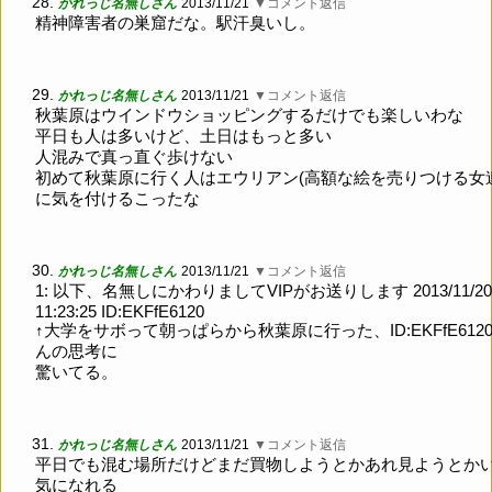
28.
かれっじ名無しさん
2013/11/21
▼コメント返信
精神障害者の巣窟だな。駅汗臭いし。
29.
かれっじ名無しさん
2013/11/21
▼コメント返信
秋葉原はウインドウショッピングするだけでも楽しいわな
平日も人は多いけど、土日はもっと多い
人混みで真っ直ぐ歩けない
初めて秋葉原に行く人はエウリアン(高額な絵を売りつける女
に気を付けるこったな
30.
かれっじ名無しさん
2013/11/21
▼コメント返信
1: 以下、名無しにかわりましてVIPがお送りします 2013/11/20
11:23:25 ID:EKFfE6120
↑大学をサボって朝っぱらから秋葉原に行った、ID:EKFfE612
んの思考に
驚いてる。
31.
かれっじ名無しさん
2013/11/21
▼コメント返信
平日でも混む場所だけどまだ買物しようとかあれ見ようとか
気になれる