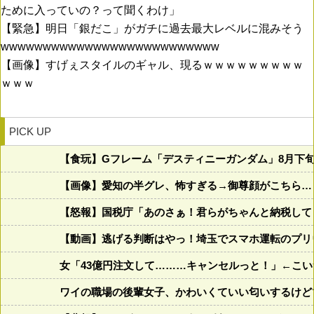
ために入っていの？って聞くわけ」
【緊急】明日「銀だこ」がガチに過去最大レベルに混みそう
wwwwwwwwwwwwwwwwwwwwwwwwww
【画像】すげぇスタイルのギャル、現るｗｗｗｗｗｗｗｗｗ
ｗｗｗ
PICK UP
【食玩】Gフレーム「デスティニーガンダム」8月下
【画像】愛知の半グレ、怖すぎる→御尊顔がこちら…
【怒報】国税庁「あのさぁ！君らがちゃんと納税してくれな
【動画】逃げる判断はやっ！埼玉でスマホ運転のプリ
女「43億円注文して………キャンセルっと！」←こい
ワイの職場の後輩女子、かわいくていい匂いするけど