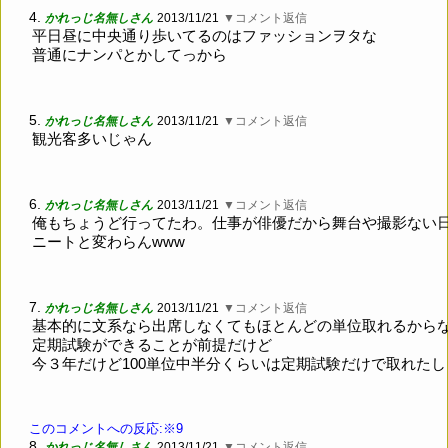
4.
かれっじ名無しさん
2013/11/21
▼コメント返信
平日昼に中央通り歩いてるのはファッションヲタな
普通にナンパとかしてっから
5.
かれっじ名無しさん
2013/11/21
▼コメント返信
観光客多いじゃん
6.
かれっじ名無しさん
2013/11/21
▼コメント返信
俺もちょうど行ってたわ。仕事が俳優だから舞台や撮影ない
ニートと変わらんwww
7.
かれっじ名無しさん
2013/11/21
▼コメント返信
基本的に文系なら出席しなくてもほとんどの単位取れるから
定期試験ができることが前提だけど
今３年だけど100単位中半分くらいは定期試験だけで取れたし
このコメントへの反応:※9
8.
かれっじ名無しさん
2013/11/21
▼コメント返信