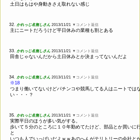
土日はもはや身動きさえ取れない感じ
32.
かれっじ名無しさん
2013/11/21
▼コメント返信
主にニートだろうけど平日休みの業種も割とある
33.
かれっじ名無しさん
2013/11/21
▼コメント返信
田舎じゃないんだから土日休みとか決まってないんだよ
34.
かれっじ名無しさん
2013/11/21
▼コメント返信
※18
つまり働いてないけどパチンコや競馬してる人はニートでは
い・・・？
35.
かれっじ名無しさん
2013/11/21
▼コメント返信
実際平日のほうが多い気がする。
歩いて５分のところに１０年勤めてたけど、部品とか買いに
と
いつも人でいっぱいだよｗｗあのへんがテリトリーの会社と