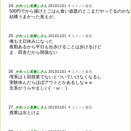
24.
かれっじ名無しさん
2013/11/21
▼コメント返信
500円でから揚げとごはん食い放題のとこまだやってるのかな
結構うまかった覚えが。
25.
かれっじ名無しさん
2013/11/21
▼コメント返信
俺も土日休みになった
夜勤あるから平日も出歩けることは歩けるけど
ま、田舎だから関係ない
26.
かれっじ名無しさん
2013/11/21
▼コメント返信
理系は１回授業でないとついていけなくなるし
実験休んだらほぼアウトとかあるしなｗｗ
文系がうらやましい(´・ω・`)
27.
かれっじ名無しさん
2013/11/21
▼コメント返信
授業は出とけよ