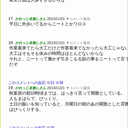
17.
かれっじ名無しさん
2013/11/21
▼コメント返信
平日に外歩いてるからニートとかワロス
18.
かれっじ名無しさん
2013/11/21
▼コメント返信
作業着来てたら大工だけど作業着来てなかったら大工じゃな
大工はそもそも休みの時間はほとんどないからな
それと、ニートって働かず引きこもる奴の事をニートって言
だぞ
このコメントへの反応:※21
※34
19.
かれっじ名無しさん
2013/11/21
▼コメント返信
秋葉原の朝10時頃までは、はっきり言って閑散としている。
人もまばらで、びっくり。
土日の賑いを知っていると、月曜日の朝のあの閑散とした雰
はびっくりする。
このコメントへの反応:※20