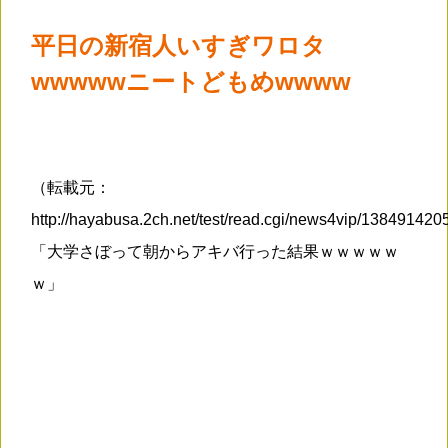
平日の新宿人いすぎワロタ
wwwwwニートどもめwwww
（転載元：
http://hayabusa.2ch.net/test/read.cgi/news4vip/13849142
「大学さぼって朝からアキバ行った結果ｗｗｗｗｗ
ｗ」