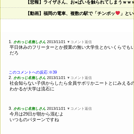
【悲報】ライザさん、お●ぱいを触られてしまうｗｗ
【動画】福岡の電車、複数の駅で「チンポッ
」とい
1.
かれっじ名無しさん
2013/11/21
▼コメント返信
平日休みのフリーターとか授業の無い大学生とかいくらでも
だろ
このコメントへの反応:※39
2.
かれっじ名無しさん
2013/11/21
▼コメント返信
社会知らない子供からしたら全員サボリかニートとにみえる
わかるが大学は流石に
3.
かれっじ名無しさん
2013/11/21
▼コメント返信
今月は29日が朝から混むよ
いつものパターンですね