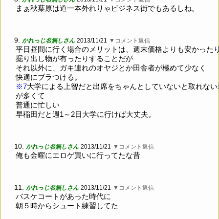
まぁ秋葉原は道一本外れりゃビジネス街でもあるしね。
9.
かれっじ名無しさん
2013/11/21
▼コメント返信
平日昼間に行く場合のメリットは、週末価格よりも安かった
掘り出し物が有ったりすることだが
それ以外に、ガキ連れのオヤジとか田舎者が極めて少なく
快適にブラつける。
※7
大学による上智だと出席をちゃんとしていないと取れない
が多くて
普通に忙しい
早稲田だと週1～2日大学に行けば大丈夫。
10.
かれっじ名無しさん
2013/11/21
▼コメント返信
俺も金曜にエロゲ買いに行ってたな昔
11.
かれっじ名無しさん
2013/11/21
▼コメント返信
バスケコートがあった時代に
朝５時からシュート練習してた