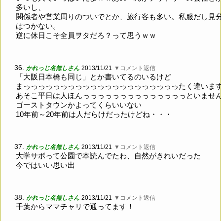
多いし、
関係者や営業周りのついでとか、旅行客も多い。私服だし見
はつかない。
逆に休日こそ全員ヲタだろ？って思うｗｗ
36.
かれっじ名無しさん
2013/11/21
▼コメント返信
「大阪日本橋も同じ」とか書いてるのいるけど
まっっっっっっっっっっっっっっっっっっっっったく違いま
あそこ平日は人ほんっっっっっっっっっっっっっっといませ
ゴーストタウンかよってくらいいない
10年前～20年前は人だらけだったけどね・・・
37.
かれっじ名無しさん
2013/11/21
▼コメント返信
大学サボって公園で本読んでたわ、自然がきれいだった
今ではいい思い出
38.
かれっじ名無しさん
2013/11/21
▼コメント返信
千葉からママチャリで通ってます！