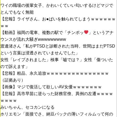
ワイの職場の後輩女子、かわいくていい匂いするけどマジで
とんでもなく無能
【悲報】ライザさん、お●ぱいを触られてしまうｗｗｗｗｗｗ
ｗｗ
【動画】福岡の電車、複数の駅で「チンポッ
」というアナ
ウンスが流れ大騒ぎwwwwwwwww
渡邊渚さん「私がPTSDと診断された当時、世間はまだPTSD
という言葉は浸透されていませんでした」
女性「レイプされました」検事「嘘では？」女性「傷ついた
ので訴えます」
【悲報】粗品、永久追放ｗｗｗｗｗｗｗｗｗｗｗｗｗｗｗ
（証拠あり）
【画像】マジで復活して欲しいAV女優ｗｗｗｗｗｗｗ
【悲報】高市早苗に逆らった財務官僚、異例の左遷ｗｗｗｗ
ｗｗｗｗ
みいちゃん、セコカンになる
ホリエモン「面接でさ、納豆パックの薄いフィルムって何の