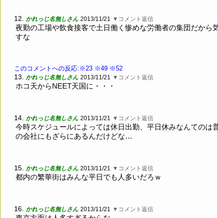
12.
かれっじ名無しさん
2013/11/21
▼コメント返信
夜勤の工場や飲食接客で土日働く惨めな労働者の集団だから
すな
このコメントへの反応:※23
※49
※52
13.
かれっじ名無しさん
2013/11/21
▼コメント返信
ホコ天からNEET天国に・・・
14.
かれっじ名無しさん
2013/11/21
▼コメント返信
今時スケジュールによっては休日出勤、平日休みなんてのは
の会社にもざらにあるんだけどな…
15.
かれっじ名無しさん
2013/11/21
▼コメント返信
都内の繁華街はみんな平日でも人多いだろｗ
16.
かれっじ名無しさん
2013/11/21
▼コメント返信
東京方面は人多すぎるからな