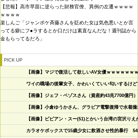
【悲報】高市早苗に逆らった財務官僚、異例の左遷ｗｗｗｗ
ｗｗｗｗ
楽しんご「ジャンポケ斉藤さんを貶めた女は気色悪いとか言
ってる癖にフ●ラするとか口だけは素直なんだな！週刊誌から
金もらってるだろ」
PICK UP
【画像】マジで復活して欲しいAV女優ｗｗｗｗｗｗ
ワイの職場の後輩女子、かわいくていい匂いするけど
【画像】ジェフ・ベゾスさん（資産約43兆7700億円
【画像】小倉ゆうかさん、グラビア電撃復帰で水着撮
【画像】ビビアン・スー(51)とかいう台湾の宮沢り
カラオケボックスで15歳少女に飲酒させ性的暴行 5