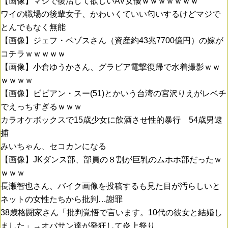
【画像】マジで復活して欲しいAV女優ｗｗｗｗｗｗｗ
ワイの職場の後輩女子、かわいくていい匂いするけどマジで
とんでもなく無能
【画像】ジェフ・ベゾスさん（資産約43兆7700億円）の嫁が
コチラｗｗｗｗｗ
【画像】小倉ゆうかさん、グラビア電撃復帰で水着撮影ｗｗ
ｗｗｗｗ
【画像】ビビアン・スー(51)とかいう台湾の宮沢りえがレベチ
でえっちすぎるｗｗｗ
カラオケボックスで15歳少女に飲酒させ性的暴行 54歳男逮
捕
みいちゃん、セコカンになる
【画像】JKダンス部、部員の８割が巨乳のムホホ部だったｗ
ｗｗｗ
長瀬智也さん、バイク画像を投稿するも見た目が汚らしいと
ネットの女性たちから批判…謝罪
38歳格闘家さん「批判覚悟で言います。10代の彼女と結婚し
ました」→オバサン達が発狂して炎上祭り